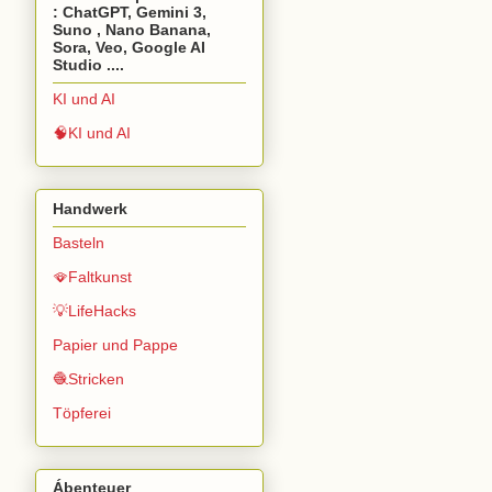
: ChatGPT, Gemini 3,
Suno , Nano Banana,
Sora, Veo, Google AI
Studio ....
KI und AI
🧠KI und AI
Handwerk
Basteln
🪭Faltkunst
💡LifeHacks
Papier und Pappe
🧶Stricken
Töpferei
Ábenteuer