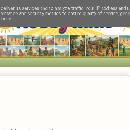
deliver its services and to analyze traffic. Your IP address and 
formance and security metrics to ensure quality of service, gen
abuse.