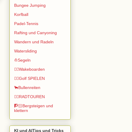
Bungee Jumping
Korfball
Padel-Tennis
Rafting und Canyoning
Wandern und Radeln
Watersliding
⛵Segeln
🏄🏽Wakeboarden
🏌️‍♂️Golf SPIELEN
🐂Bullenreiten
🚴‍♂️RADTOUREN
🧗🏻Bergsteigen und
klettern
KI und AITips und Tricks