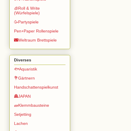
🧊Roll & Write
(Würfelspiele)
🥳Partyspiele
Pen+Paper Rollenspiele
🌃Weltraum Brettspiele
Diverses
🐟Aquaristik
💐Gärtnern
Handschattenspielkunst
🏯JAPAN
🧱Klemmbausteine
Setjetting
Lachen