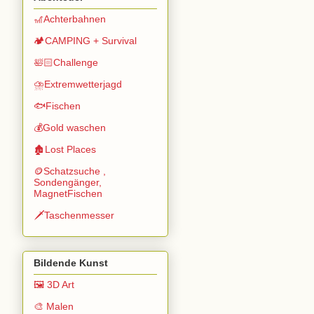
🎢Achterbahnen
🏕️CAMPING + Survival
🛀🏻Challenge
⛈️Extremwetterjagd
🐟Fischen
💰Gold waschen
🏚️Lost Places
🪙Schatzsuche ,
Sondengänger,
MagnetFischen
🗡️Taschenmesser
Bildende Kunst
🖼️ 3D Art
🎨 Malen