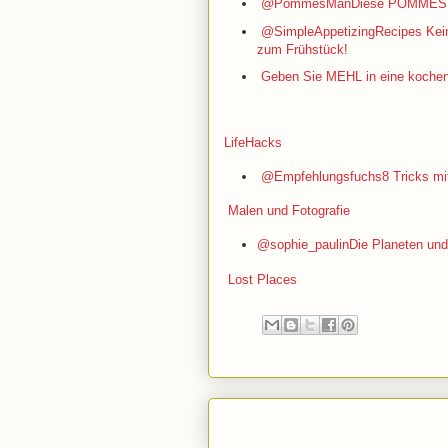
@PommesMan
Diese POMMES w
@SimpleAppetizingRecipes
Kein
zum Frühstück!
Geben Sie MEHL in eine kochend
LifeHacks
@Empfehlungsfuchs
8 Tricks m
Malen und Fotografie
@sophie_paulin
Die Planeten und
Lost Places