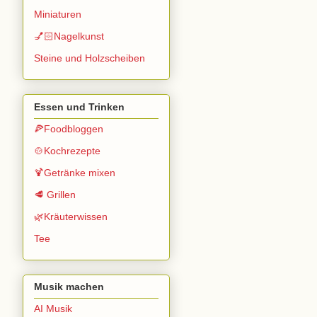
Miniaturen
💅🏻Nagelkunst
Steine und Holzscheiben
Essen und Trinken
🍕Foodbloggen
🍲Kochrezepte
🍹Getränke mixen
🥩 Grillen
🌿Kräuterwissen
Tee
Musik machen
AI Musik