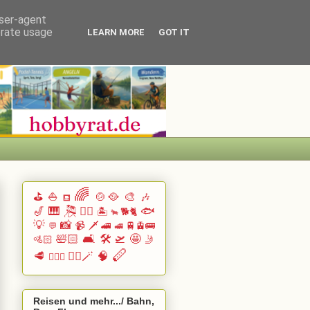
user-agent
erate usage
LEARN MORE
GOT IT
🌈
⛳
⛵
🍲🥘
🎨
🎶
⛾
🎷
🎹 🎘
🏄🏽
🐟
🏝️
🐕🐈
🐂
💡
📸
📹
🗡️
🚄
🚆🚊🚌
💬
🚅
🛀🏻
🛋️
🛠️
🛫
🤩
🚵🏻
🤳
🪈
🥩
🧙‍♂️🪄
🧠
🧗🏻‍♀️
Reisen und mehr.../ Bahn,