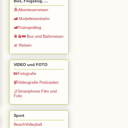
Bus, Flugzeug, ...
🏝️Abenteuerreisen
🚄 Modelleisenbahn
🚅Trainspotting
🚆🚊🚌 Bus und Bahnreisen
🛫 Reisen
VIDEO und FOTO
📸Fotografie
📹Videografie Podcasten
🤳Smartphone Film und
Foto
Sport
BeachVolleyball