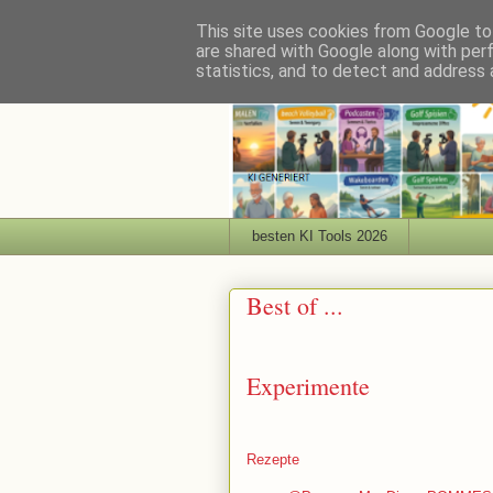
This site uses cookies from Google to 
are shared with Google along with per
statistics, and to detect and address 
besten KI Tools 2026
Best of ...
Experimente
Rezepte