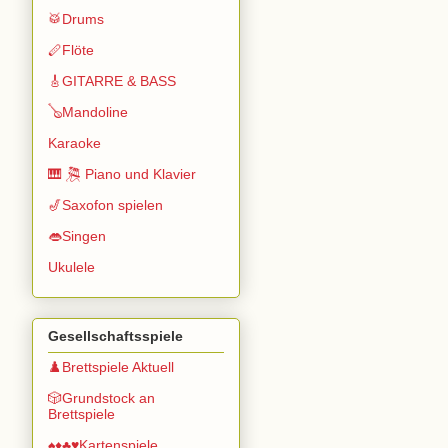
🥁Drums
🪈Flöte
🎸GITARRE & BASS
🪕Mandoline
Karaoke
🎹 🎘 Piano und Klavier
🎷Saxofon spielen
👄Singen
Ukulele
Gesellschaftsspiele
♟️Brettspiele Aktuell
🎲Grundstock an
Brettspiele
♠️♦️♣️♥️Kartenspiele