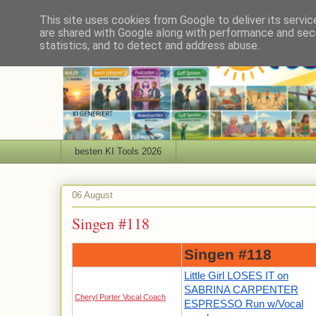
This site uses cookies from Google to deliver its servic
are shared with Google along with performance and secu
statistics, and to detect and address abuse.
besten KI Tools 2026
06 August
Singen #118
Singen #118
Little Girl LOSES IT on
SABRINA CARPENTER
Cheryl Porter Vocal Coach
ESPRESSO Run w/Vocal