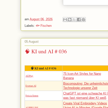
am
August 06, 2026
Labels:
🐟 Fischen
05 August
🧠 KI und AI # 036
🧠 KI und AI # 036
75 Icon Art Styles for Nano
AI2Play
Banana
Biocomputing: Die unheimlichst
Everlast AI
Technologie unserer Zeit
ChatGPT ist eine schwache KI 
Felicia Simon
was fast niemand über KI weiß
Create Viral Embroidery Videos
Using AI in Minutes (Google Fl
AI PIPELINE