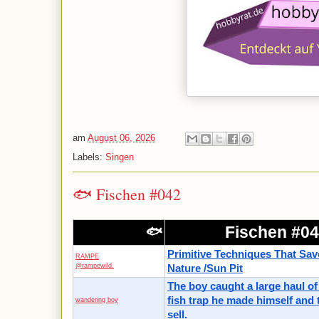
am
August 06, 2026
Labels:
Singen
🐟 Fischen #042
Fischen #0
🐟
Primitive Techniques That Sav
RAMPE
@rampewild.
Nature /Sun Pit
The boy caught a large haul of
fish trap he made himself and 
wandering boy
sell.