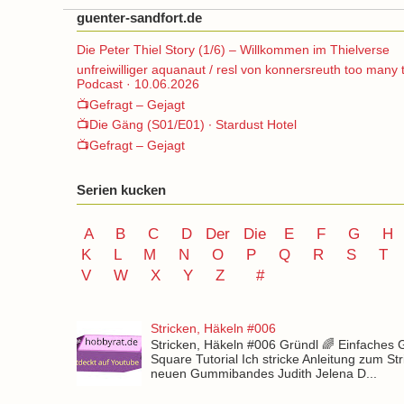
guenter-sandfort.de
Die Peter Thiel Story (1/6) – Willkommen im Thielverse
unfreiwilliger aquanaut / resl von konnersreuth too many 
Podcast · 10.06.2026
📺Gefragt – Gejagt
📺Die Gäng (S01/E01) ∙ Stardust Hotel
📺Gefragt – Gejagt
Serien kucken
A
B
C
D
Der
Die
E
F
G
H
K
L
M
N
O
P Q
R
S
T
V
W X Y
Z
#
Stricken, Häkeln #006
Stricken, Häkeln #006 Gründl 🌈 Einfaches
Square Tutorial Ich stricke Anleitung zum St
neuen Gummibandes Judith Jelena D...