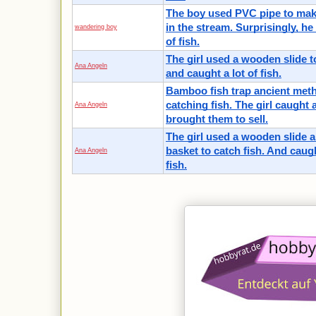
The boy used PVC pipe to make
in the stream. Surprisingly, he
wandering boy
of fish.
The girl used a wooden slide to
Ana Angeln
and caught a lot of fish.
Bamboo fish trap ancient met
catching fish. The girl caught 
Ana Angeln
brought them to sell.
The girl used a wooden slide a
basket to catch fish. And caugh
Ana Angeln
fish.