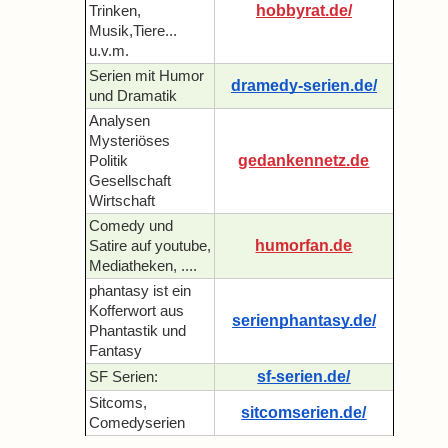
hobbyrat.de/
Trinken,
Musik,Tiere...
u.v.m.
Serien mit Humor
dramedy-serien.de/
und Dramatik
Analysen
Mysteriöses
gedankennetz.de
Politik
Gesellschaft
Wirtschaft
Comedy und
humorfan.de
Satire auf youtube,
Mediatheken, ....
phantasy ist ein
Kofferwort aus
serienphantasy.de/
Phantastik und
Fantasy
sf-serien.de/
SF Serien:
Sitcoms,
sitcomserien.de/
Comedyserien