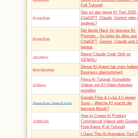
Full Tutorial)
Das ist das beste KI Tool 2026 
ChatGPT, Claude, Gemini oder 
Digitale Profis
anderes?
Der beste Hack für bessere KI-
Prompts - So holst du alles aus
Digitale Profis
ChatGPT, Gemini, Claude und 
heraus
Dieser Claude Code Skill ist
Alex Sprogis
GENIAL!
Dieser KI-Agent hat mein halbe
Henry Hasselbach
Business übernommen!
Flova AI Tutorial: Komplette
Videos mit KI-Video-Agenten
AI Mentors
erstellen
Google Flow & Lyria 3.5 gegen
Suno – Welche KI macht die
Thomas Foster - Sound & Vision
bessere Musik?
How to Create AI Product
Commercial Videos with Google
AI PIPELINE
Flow Agent (Full Tutorial)
I Gave This AI Animation Tool 