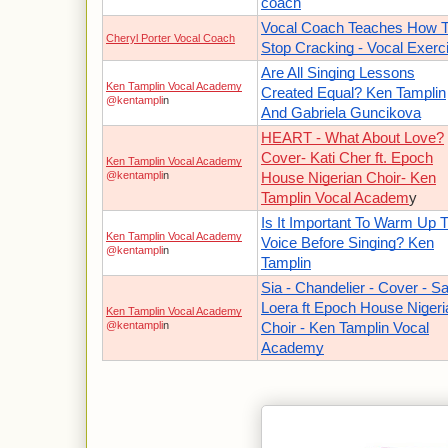
coach
Vocal Coach Teaches How 
Cheryl Porter Vocal Coach
Stop Cracking - Vocal Exerc
Are All Singing Lessons
Ken Tamplin Vocal Academy
Created Equal? Ken Tamplin
@kentampli
n
And Gabriela Guncikova
HEART - What About Love?
Cover- Kati Cher ft. Epoch
Ken Tamplin Vocal Academy
@kentampli
n
House Nigerian Choir- Ken
Tamplin Vocal Academ
y
Is It Important To Warm Up 
Ken Tamplin Vocal Academy
Voice Before Singing? Ken
@kentampli
n
Tamplin
Sia - Chandelier - Cover - S
Loera ft Epoch House Nigeri
Ken Tamplin Vocal Academy
@kentampli
n
Choir - Ken Tamplin Vocal
Academy