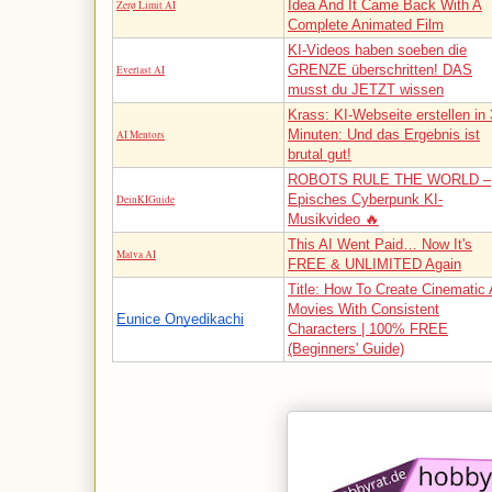
Idea And It Came Back With A
Zerø Limit AI
Complete Animated Film
KI-Videos haben soeben die
GRENZE überschritten! DAS
Everlast AI
musst du JETZT wissen
Krass: KI-Webseite erstellen in 
Minuten: Und das Ergebnis ist
AI Mentors
brutal gut!
ROBOTS RULE THE WORLD –
Episches Cyberpunk KI-
DeinKIGuide
Musikvideo 🔥
This AI Went Paid… Now It's
Malva AI
FREE & UNLIMITED Again
Title: How To Create Cinematic 
Movies With Consistent
Eunice Onyedikachi
Characters | 100% FREE
(Beginners' Guide)