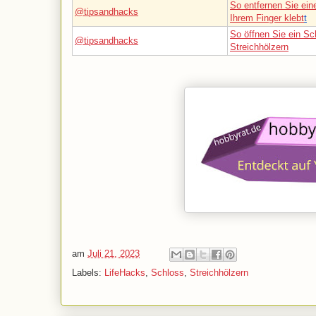
So entfernen Sie ein
@tipsandhacks
Ihrem Finger klebt
t
So öffnen Sie ein Sc
@tipsandhacks
Streichhölzern
am
Juli 21, 2023
Labels:
LifeHacks
,
Schloss
,
Streichhölzern