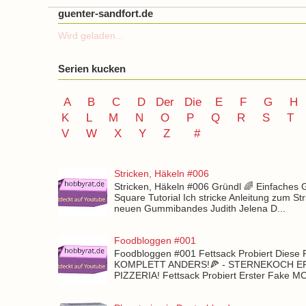
guenter-sandfort.de
Wird geladen...
Serien kucken
A
B
C
D
Der
Die
E
F
G
H
K
L
M
N
O
P Q
R
S
T
V
W X Y
Z
#
Stricken, Häkeln #006
Stricken, Häkeln #006 Gründl 🌈 Einfaches
Square Tutorial Ich stricke Anleitung zum St
neuen Gummibandes Judith Jelena D...
Foodbloggen #001
Foodbloggen #001 Fettsack Probiert Diese 
KOMPLETT ANDERS!🍕 - STERNEKOCH 
PIZZERIA! Fettsack Probiert Erster Fake 