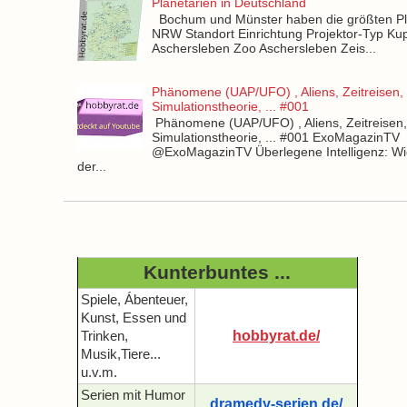
Planetarien in Deutschland
Bochum und Münster haben die größten Pla
NRW Standort Einrichtung Projektor-Typ Kup
Aschersleben Zoo Aschersleben Zeis...
Phänomene (UAP/UFO) , Aliens, Zeitreisen,
Simulationstheorie, ... #001
Phänomene (UAP/UFO) , Aliens, Zeitreisen
Simulationstheorie, ... #001 ExoMagazinTV
@ExoMagazinTV Überlegene Intelligenz: Wie
der...
Kunterbuntes ...
Spiele, Ábenteuer,
Kunst, Essen und
hobbyrat.de/
Trinken,
Musik,Tiere...
u.v.m.
Serien mit Humor
dramedy-serien.de/