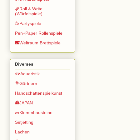
🧊Roll & Write
(Würfelspiele)
🥳Partyspiele
Pen+Paper Rollenspiele
🌃Weltraum Brettspiele
Diverses
🐟Aquaristik
💐Gärtnern
Handschattenspielkunst
🏯JAPAN
🧱Klemmbausteine
Setjetting
Lachen