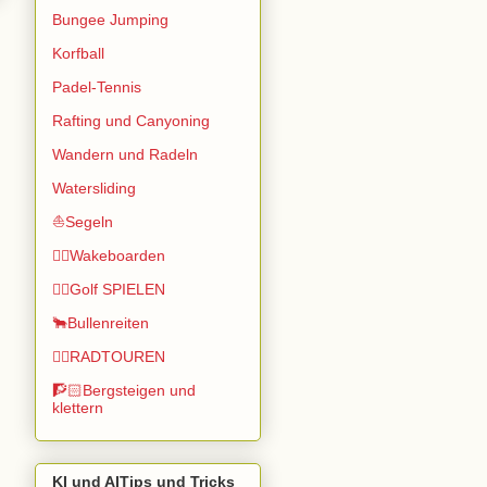
Bungee Jumping
Korfball
Padel-Tennis
Rafting und Canyoning
Wandern und Radeln
Watersliding
⛵Segeln
🏄🏽Wakeboarden
🏌️‍♂️Golf SPIELEN
🐂Bullenreiten
🚴‍♂️RADTOUREN
🧗🏻Bergsteigen und
klettern
KI und AITips und Tricks