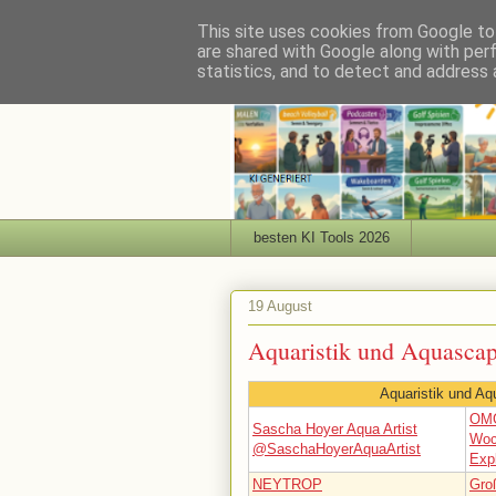
This site uses cookies from Google to 
are shared with Google along with per
statistics, and to detect and address 
besten KI Tools 2026
19 August
Aquaristik und Aquasca
Aquaristik und A
OMG
Sascha Hoyer Aqua Artist
Woc
@SaschaHoyerAquaArtist
Exp
NEYTROP
Gro