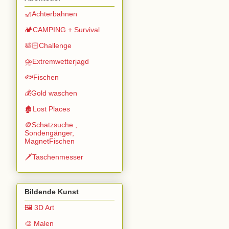
🎢Achterbahnen
🏕️CAMPING + Survival
🛀🏻Challenge
⛈️Extremwetterjagd
🐟Fischen
💰Gold waschen
🏚️Lost Places
🪙Schatzsuche ,
Sondengänger,
MagnetFischen
🗡️Taschenmesser
Bildende Kunst
🖼️ 3D Art
🎨 Malen