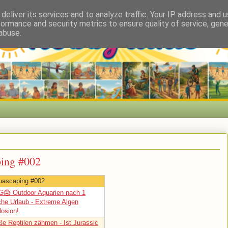
deliver its services and to analyze traffic. Your IP address and 
formance and security metrics to ensure quality of service, gen
abuse.
ping #002
quascaping #002
😱 Outdoor Aquarien nach 1
he Urlaub - Extreme Algen
losion!
ße Reptilen zähmen - Ist Jurassic