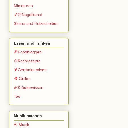
Miniaturen
💅🏻Nagelkunst
Steine und Holzscheiben
Essen und Trinken
🍕Foodbloggen
🍲Kochrezepte
🍹Getränke mixen
🥩 Grillen
🌿Kräuterwissen
Tee
Musik machen
AI Musik