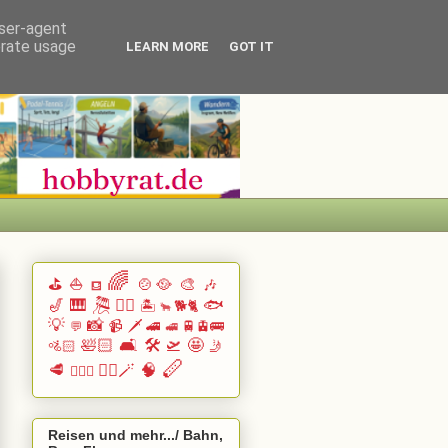
user-agent
erate usage
LEARN MORE
GOT IT
🌈
⛳
⛵
🍲🥘
🎨
🎶
⛾
🎷
🎹 🎘
🏄🏽
🐟
🏝️
🐕🐈
🐂
💡
📸
📹
🗡️
🚄
🚆🚊🚌
💬
🚅
🛀🏻
🛋️
🛠️
🛫
🤩
🚵🏻
🤳
🪈
🥩
🧙‍♂️🪄
🧠
🧗🏻‍♀️
Reisen und mehr.../ Bahn,