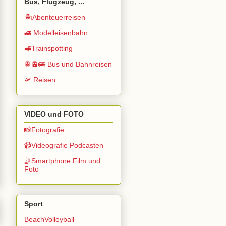
Bus, Flugzeug, ...
🏝️Abenteuerreisen
🚄 Modelleisenbahn
🚅Trainspotting
🚆🚊🚌 Bus und Bahnreisen
🛫 Reisen
VIDEO und FOTO
📸Fotografie
📹Videografie Podcasten
🤳Smartphone Film und
Foto
Sport
BeachVolleyball