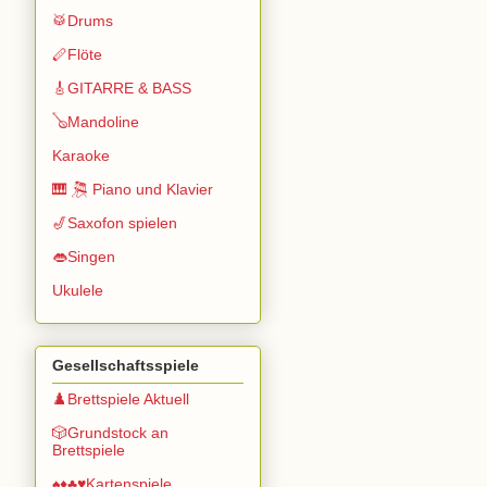
🥁Drums
🪈Flöte
🎸GITARRE & BASS
🪕Mandoline
Karaoke
🎹 🎘 Piano und Klavier
🎷Saxofon spielen
👄Singen
Ukulele
Gesellschaftsspiele
♟️Brettspiele Aktuell
🎲Grundstock an
Brettspiele
♠️♦️♣️♥️Kartenspiele