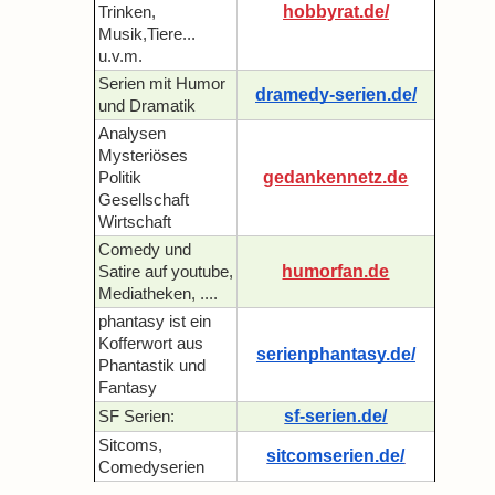
hobbyrat.de/
Trinken,
Musik,Tiere...
u.v.m.
Serien mit Humor
dramedy-serien.de/
und Dramatik
Analysen
Mysteriöses
gedankennetz.de
Politik
Gesellschaft
Wirtschaft
Comedy und
humorfan.de
Satire auf youtube,
Mediatheken, ....
phantasy ist ein
Kofferwort aus
serienphantasy.de/
Phantastik und
Fantasy
sf-serien.de/
SF Serien:
Sitcoms,
sitcomserien.de/
Comedyserien