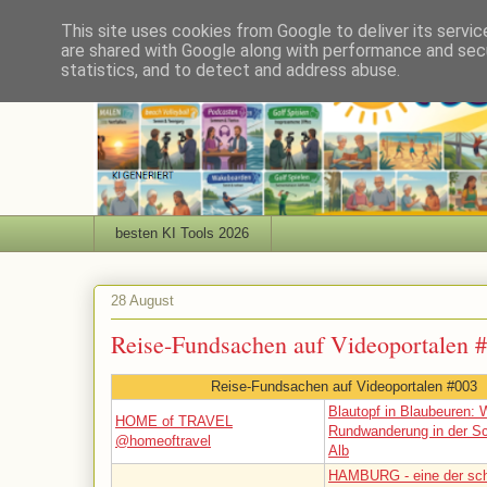
This site uses cookies from Google to deliver its servic
are shared with Google along with performance and secu
statistics, and to detect and address abuse.
besten KI Tools 2026
28 August
Reise-Fundsachen auf Videoportalen 
Reise-Fundsachen auf Videoportalen #003
Blautopf in Blaubeuren:
HOME of TRAVEL
Rundwanderung in der S
@homeoftravel
Alb
HAMBURG - eine der sc