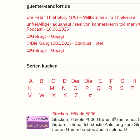
guenter-sandfort.de
Die Peter Thiel Story (1/6) – Willkommen im Thielverse
unfreiwilliger aquanaut / resl von konnersreuth too many 
Podcast · 10.06.2026
📺Gefragt – Gejagt
📺Die Gäng (S01/E01) ∙ Stardust Hotel
📺Gefragt – Gejagt
Serien kucken
A
B
C
D
Der
Die
E
F
G
H
K
L
M
N
O
P Q
R
S
T
V
W X Y
Z
#
Stricken, Häkeln #006
Stricken, Häkeln #006 Gründl 🌈 Einfaches
Square Tutorial Ich stricke Anleitung zum St
neuen Gummibandes Judith Jelena D...