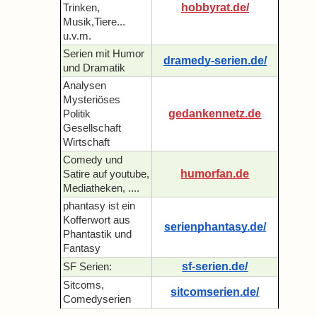
hobbyrat.de/
Trinken,
Musik,Tiere...
u.v.m.
Serien mit Humor
dramedy-serien.de/
und Dramatik
Analysen
Mysteriöses
gedankennetz.de
Politik
Gesellschaft
Wirtschaft
Comedy und
humorfan.de
Satire auf youtube,
Mediatheken, ....
phantasy ist ein
Kofferwort aus
serienphantasy.de/
Phantastik und
Fantasy
sf-serien.de/
SF Serien:
Sitcoms,
sitcomserien.de/
Comedyserien