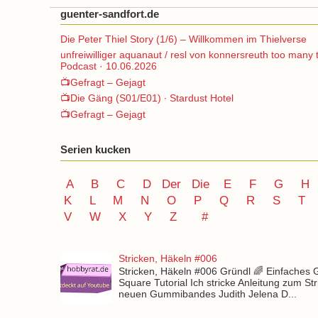
guenter-sandfort.de
Die Peter Thiel Story (1/6) – Willkommen im Thielverse
unfreiwilliger aquanaut / resl von konnersreuth too many 
Podcast · 10.06.2026
📺Gefragt – Gejagt
📺Die Gäng (S01/E01) ∙ Stardust Hotel
📺Gefragt – Gejagt
Serien kucken
A
B
C
D
Der
Die
E
F
G
H
K
L
M
N
O
P Q
R
S
T
V
W X Y
Z
#
Stricken, Häkeln #006
Stricken, Häkeln #006 Gründl 🌈 Einfaches
Square Tutorial Ich stricke Anleitung zum St
neuen Gummibandes Judith Jelena D...