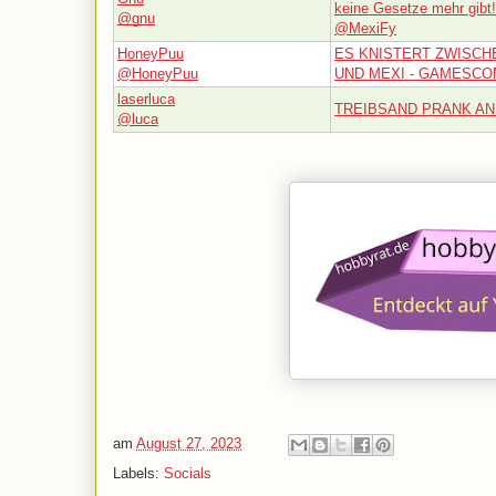
keine Gesetze mehr gibt!
@gnu
@MexiFy
HoneyPuu
ES KNISTERT ZWISCH
@HoneyPuu
UND MEXI - GAMESCOM
laserluca
TREIBSAND PRANK AN
@luca
am
August 27, 2023
Labels:
Socials