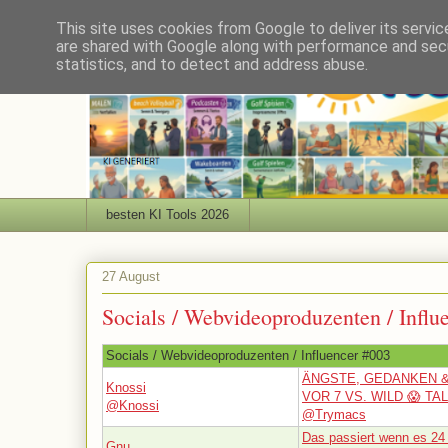
This site uses cookies from Google to deliver its servic
are shared with Google along with performance and secu
statistics, and to detect and address abuse.
besten KI Tools 2026
27 August
Socials / Webvideoproduzenten / Influ
Socials / Webvideoproduzenten / Influencer #003
ÄNGSTE, GEDANKEN 
Knossi
VOR 7 VS. WILD 😱 TA
@Knossi
@Trymacs
Das passiert wenn es 24
Gnu