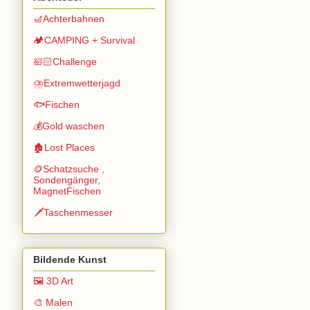
🎢Achterbahnen
🏕️CAMPING + Survival
🛀🏻Challenge
⛈️Extremwetterjagd
🐟Fischen
💰Gold waschen
🏚️Lost Places
🪙Schatzsuche ,
Sondengänger,
MagnetFischen
🗡️Taschenmesser
Bildende Kunst
🖼️ 3D Art
🎨 Malen