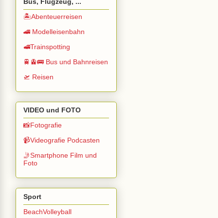
Bus, Flugzeug, ...
🏝️Abenteuerreisen
🚄 Modelleisenbahn
🚅Trainspotting
🚆🚊🚌 Bus und Bahnreisen
🛫 Reisen
VIDEO und FOTO
📸Fotografie
📹Videografie Podcasten
🤳Smartphone Film und
Foto
Sport
BeachVolleyball