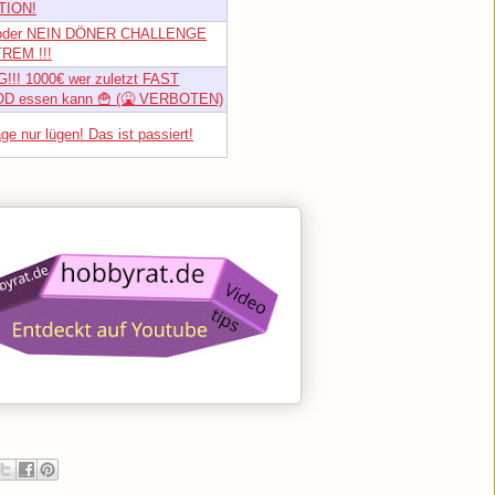
TION!
oder NEIN DÖNER CHALLENGE
REM !!!
!!! 1000€ wer zuletzt FAST
D essen kann 🍟 (🤮 VERBOTEN)
ge nur lügen! Das ist passiert!