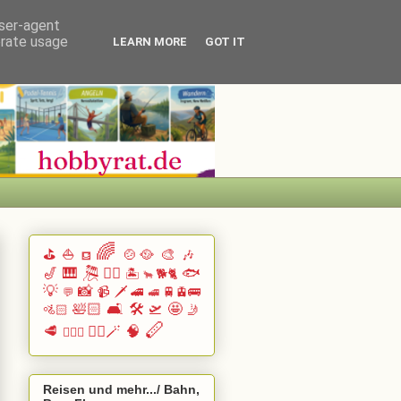
user-agent
erate usage
LEARN MORE
GOT IT
🌈
⛳
⛵
🍲🥘
🎨
🎶
⛾
🎷
🎹 🎘
🏄🏽
🐟
🏝️
🐕🐈
🐂
💡
📸
📹
🗡️
🚄
🚆🚊🚌
💬
🚅
🛀🏻
🛋️
🛠️
🛫
🤩
🚵🏻
🤳
🪈
🥩
🧙‍♂️🪄
🧠
🧗🏻‍♀️
Reisen und mehr.../ Bahn,