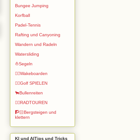
Bungee Jumping
Korfball
Padel-Tennis
Rafting und Canyoning
Wandern und Radeln
Watersliding
⛵Segeln
🏄🏽Wakeboarden
🏌️‍♂️Golf SPIELEN
🐂Bullenreiten
🚴‍♂️RADTOUREN
🧗🏻Bergsteigen und
klettern
KI und AITips und Tricks