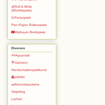
🧊Roll & Write
(Würfelspiele)
🥳Partyspiele
Pen+Paper Rollenspiele
🌃Weltraum Brettspiele
Diverses
🐟Aquaristik
💐Gärtnern
Handschattenspielkunst
🏯JAPAN
🧱Klemmbausteine
Setjetting
Lachen