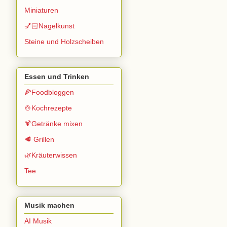
Miniaturen
💅🏻Nagelkunst
Steine und Holzscheiben
Essen und Trinken
🍕Foodbloggen
🍲Kochrezepte
🍹Getränke mixen
🥩 Grillen
🌿Kräuterwissen
Tee
Musik machen
AI Musik