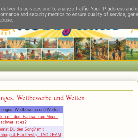
deliver its services and to analyze traffic. Your IP address and 
formance and security metrics to ensure quality of service, gen
abuse.
enges, Wettbewerbe und Wetten
llenges, Wettbewerbe und Wetten
 km mit dem Fahrrad zum Meer -
 schwer ist es?
ennst DU den Song? (mit
shtorge & Eko Fresh) - TAG TEAM