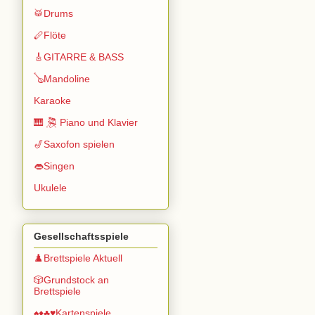
🥁Drums
🪈Flöte
🎸GITARRE & BASS
🪕Mandoline
Karaoke
🎹 🎘 Piano und Klavier
🎷Saxofon spielen
👄Singen
Ukulele
Gesellschaftsspiele
♟️Brettspiele Aktuell
🎲Grundstock an
Brettspiele
♠️♦️♣️♥️Kartenspiele