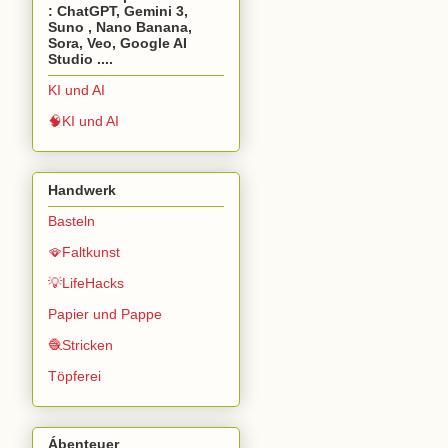
: ChatGPT, Gemini 3,
Suno , Nano Banana,
Sora, Veo, Google AI
Studio ....
KI und AI
🧠KI und AI
Handwerk
Basteln
🪭Faltkunst
💡LifeHacks
Papier und Pappe
🧶Stricken
Töpferei
Ábenteuer