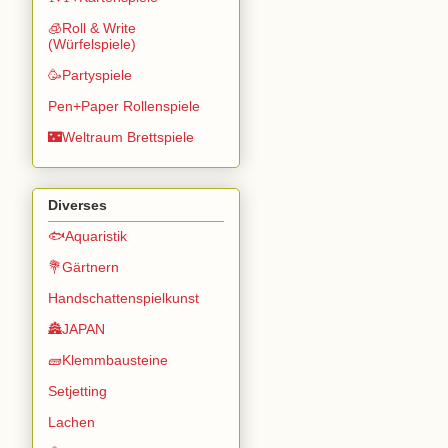
🧊Roll & Write
(Würfelspiele)
🥳Partyspiele
Pen+Paper Rollenspiele
🌃Weltraum Brettspiele
Diverses
🐟Aquaristik
💐Gärtnern
Handschattenspielkunst
🏯JAPAN
🧱Klemmbausteine
Setjetting
Lachen