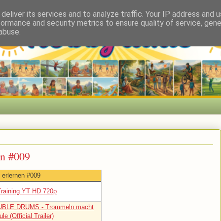
deliver its services and to analyze traffic. Your IP address and 
formance and security metrics to ensure quality of service, gen
abuse.
en #009
 erlernen #009
Training YT HD 720p
BLE DRUMS - Trommeln macht
le (Official Trailer)