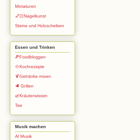
Miniaturen
💅🏻Nagelkunst
Steine und Holzscheiben
Essen und Trinken
🍕Foodbloggen
🍲Kochrezepte
🍹Getränke mixen
🥩 Grillen
🌿Kräuterwissen
Tee
Musik machen
AI Musik