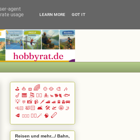
user-agent
erate usage
LEARN MORE
GOT IT
🌈
⛳
⛵
🍲🥘
🎨
🎶
⛾
🎷
🎹 🎘
🏄🏽
🐟
🏝️
🐕🐈
🐂
💡
📸
📹
🗡️
🚄
🚆🚊🚌
💬
🚅
🛀🏻
🛋️
🛠️
🛫
🤩
🚵🏻
🤳
🪈
🥩
🧙‍♂️🪄
🧠
🧗🏻‍♀️
Reisen und mehr.../ Bahn,