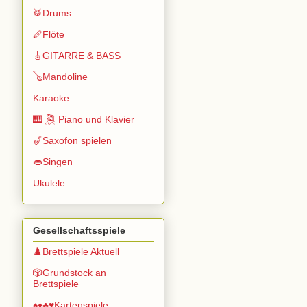
🥁Drums
🪈Flöte
🎸GITARRE & BASS
🪕Mandoline
Karaoke
🎹 🎘 Piano und Klavier
🎷Saxofon spielen
👄Singen
Ukulele
Gesellschaftsspiele
♟️Brettspiele Aktuell
🎲Grundstock an
Brettspiele
♠️♦️♣️♥️Kartenspiele