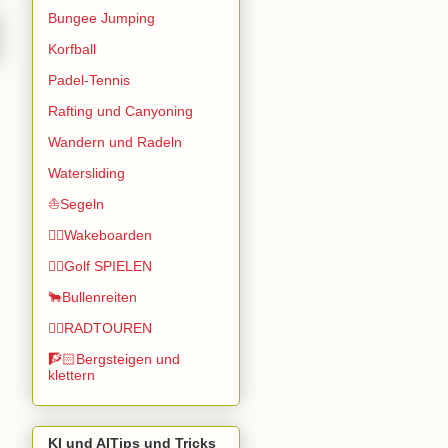
Bungee Jumping
Korfball
Padel-Tennis
Rafting und Canyoning
Wandern und Radeln
Watersliding
⛵Segeln
🏄🏽Wakeboarden
🏌️‍♂️Golf SPIELEN
🐂Bullenreiten
🚴‍♂️RADTOUREN
🧗🏻Bergsteigen und
klettern
KI und AITips und Tricks