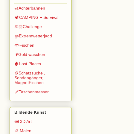
🎢Achterbahnen
🏕️CAMPING + Survival
🛀🏻Challenge
⛈️Extremwetterjagd
🐟Fischen
💰Gold waschen
🏚️Lost Places
🪙Schatzsuche ,
Sondengänger,
MagnetFischen
🗡️Taschenmesser
Bildende Kunst
🖼️ 3D Art
🎨 Malen