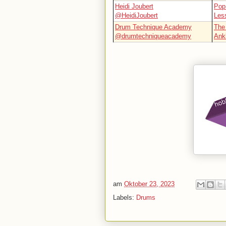
Heidi Joubert
Pop 
@HeidiJoubert
Les
Drum Technique Academy
The
@drumtechniqueacademy
Ank
am
Oktober 23, 2023
Labels:
Drums