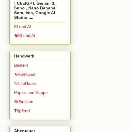
: ChatGPT, Gemini 3,
Suno , Nano Banana,
Sora, Veo, Google AI
Studio ....
KI und AI
🧠KI und AI
Handwerk
Basteln
🪭Faltkunst
💡LifeHacks
Papier und Pappe
🧶Stricken
Töpferei
Ábenteuer