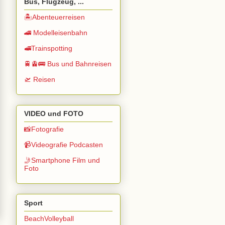
Bus, Flugzeug, ...
🏝️Abenteuerreisen
🚄 Modelleisenbahn
🚅Trainspotting
🚆🚊🚌 Bus und Bahnreisen
🛫 Reisen
VIDEO und FOTO
📸Fotografie
📹Videografie Podcasten
🤳Smartphone Film und
Foto
Sport
BeachVolleyball