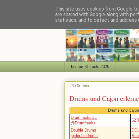
This site uses cookies from Google to 
are shared with Google along with per
statistics, and to detect and address 
besten KI Tools 2026
23 Oktober
Drums und Cajon erlern
Drums und Cajon
DrumfreaksDE
62 
@Drumfreaks
Double Drums
DOU
@doubledrums
Schu