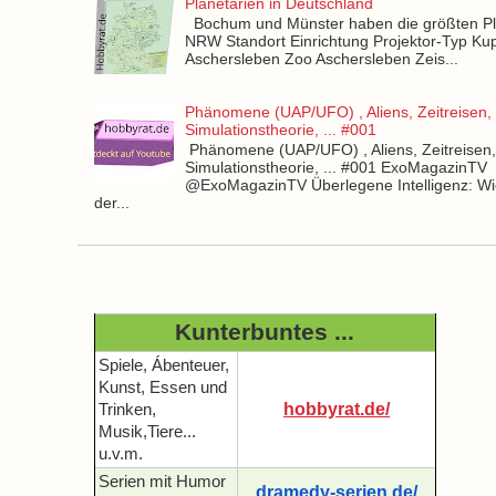
Planetarien in Deutschland
Bochum und Münster haben die größten Pla
NRW Standort Einrichtung Projektor-Typ Kup
Aschersleben Zoo Aschersleben Zeis...
Phänomene (UAP/UFO) , Aliens, Zeitreisen,
Simulationstheorie, ... #001
Phänomene (UAP/UFO) , Aliens, Zeitreisen
Simulationstheorie, ... #001 ExoMagazinTV
@ExoMagazinTV Überlegene Intelligenz: Wie
der...
Kunterbuntes ...
Spiele, Ábenteuer,
Kunst, Essen und
hobbyrat.de/
Trinken,
Musik,Tiere...
u.v.m.
Serien mit Humor
dramedy-serien.de/