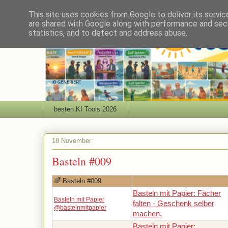
This site uses cookies from Google to deliver its servic
are shared with Google along with performance and secu
statistics, and to detect and address abuse.
besten KI Tools 2026
18 November
Basteln #009
🌈 Basteln #009
Basteln mit Papier: Fächer
Basteln mit Papier
falten - Geschenk selber
@bastelnmitpapier
machen.
Basteln mit Papier: