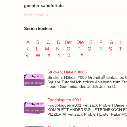
guenter-sandfort.de
Wird geladen...
Serien kucken
A
B
C
D
Der
Die
E
F
G
H
K
L
M
N
O
P Q
R
S
T
V
W X Y
Z
#
Stricken, Häkeln #006
Stricken, Häkeln #006 Gründl 🌈 Einfaches
Square Tutorial Ich stricke Anleitung zum St
neuen Gummibandes Judith Jelena D...
Foodbloggen #001
Foodbloggen #001 Fettsack Probiert Diese 
KOMPLETT ANDERS!🍕 - STERNEKOCH 
PIZZERIA! Fettsack Probiert Erster Fake 