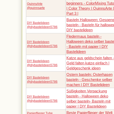
beginners - ColorMixing Tutor
QuinnsArte
@quinnsarte
| Color Theory | QuinnsArte |
Part 3 |
Basteln Halloween: Gespens
DIY Bastelideen
basteln - Basteln für hallowe
@diybastelideen5786
DIY bastelideen
Fledermaus basteln -
Halloween deko selber baste
DIY Bastelideen
@diybastelideen5786
- Basteln mit papier | DIY
Bastelideen
Katze aus geldschein falten 
DIY Bastelideen
Geld falten katze einfach |
@diybastelideen5786
Geldgeschenk ideen
Ostern basteln: Osterhasen
DIY Bastelideen
basteln - Geschenke selber
@diybastelideen5786
machen | DIY Bastelideen
Süßigkeiten Verpackung
basteln - Halloween deko
DIY Bastelideen
@diybastelideen5786
selber basteln- Basteln mit
papier | DIY Bastelideen
Beste Papierflieger der Welt
Papierflieger Tube