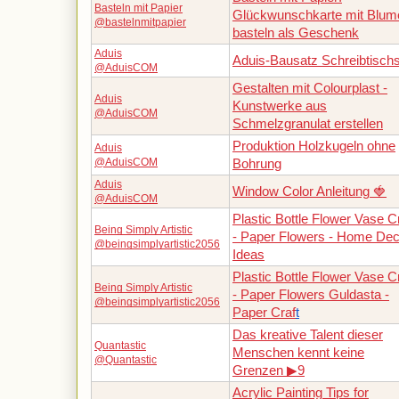
Basteln mit Papier
Glückwunschkarte mit Blum
@bastelnmitpapier
basteln als Geschenk
Aduis
Aduis-Bausatz Schreibtisch
@AduisCOM
Gestalten mit Colourplast -
Aduis
Kunstwerke aus
@AduisCOM
Schmelzgranulat erstellen
Produktion Holzkugeln ohne
Aduis
@AduisCOM
Bohrung
Aduis
Window Color Anleitung 🍓
@AduisCOM
Plastic Bottle Flower Vase Cr
Being Simply Artistic
- Paper Flowers - Home Dec
@beingsimplyartistic2056
Ideas
Plastic Bottle Flower Vase Cr
Being Simply Artistic
- Paper Flowers Guldasta -
@beingsimplyartistic2056
Paper Craf
t
Das kreative Talent dieser
Quantastic
Menschen kennt keine
@Quantastic
Grenzen ▶9
Acrylic Painting Tips for