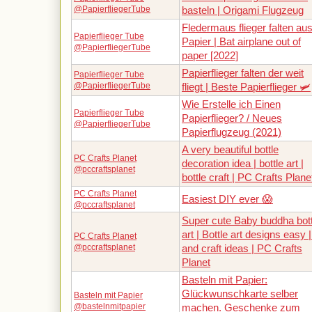
@PapierfliegerTube
basteln | Origami Flugzeug
Fledermaus flieger falten au
Papierflieger Tube
Papier | Bat airplane out of
@PapierfliegerTube
paper [2022]
Papierflieger falten der weit
Papierflieger Tube
@PapierfliegerTube
fliegt | Beste Papierflieger 🛩️
Wie Erstelle ich Einen
Papierflieger Tube
Papierflieger? / Neues
@PapierfliegerTube
Papierflugzeug (2021)
A very beautiful bottle
PC Crafts Planet
decoration idea | bottle art |
@pccraftsplanet
bottle craft | PC Crafts Plane
PC Crafts Planet
Easiest DIY ever 😱
@pccraftsplanet
Super cute Baby buddha bott
art | Bottle art designs easy |
PC Crafts Planet
@pccraftsplanet
and craft ideas | PC Crafts
Planet
Basteln mit Papier:
Glückwunschkarte selber
Basteln mit Papier
@bastelnmitpapier
machen. Geschenke zum