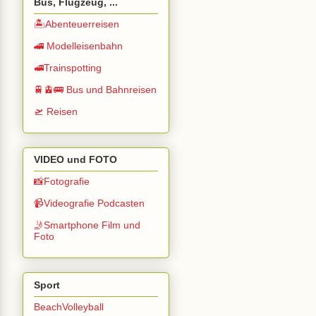
Bus, Flugzeug, ...
🏝️Abenteuerreisen
🚄 Modelleisenbahn
🚅Trainspotting
🚆🚊🚌 Bus und Bahnreisen
🛫 Reisen
VIDEO und FOTO
📸Fotografie
📹Videografie Podcasten
🤳Smartphone Film und
Foto
Sport
BeachVolleyball