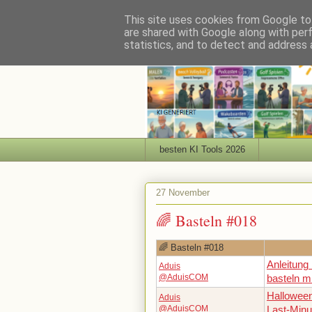
This site uses cookies from Google to 
are shared with Google along with per
statistics, and to detect and address 
besten KI Tools 2026
27 November
🌈 Basteln #018
🌈 Basteln #018
Anleitung
Aduis
@AduisCOM
basteln m
Hallowee
Aduis
@AduisCOM
Last-Minu