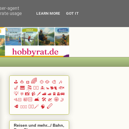
user-agent
erate usage
LEARN MORE
GOT IT
🌈
⛳
⛵
🍲🥘
🎨
🎶
⛾
🎷
🎹 🎘
🏄🏽
🐟
🏝️
🐕🐈
🐂
💡
📸
📹
🗡️
🚄
🚆🚊🚌
💬
🚅
🛀🏻
🛋️
🛠️
🛫
🤩
🚵🏻
🤳
🪈
🥩
🧙‍♂️🪄
🧠
🧗🏻‍♀️
Reisen und mehr.../ Bahn,