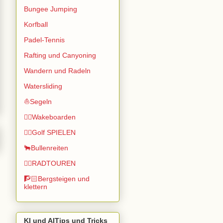
Bungee Jumping
Korfball
Padel-Tennis
Rafting und Canyoning
Wandern und Radeln
Watersliding
⛵Segeln
🏄🏽Wakeboarden
🏌️‍♂️Golf SPIELEN
🐂Bullenreiten
🚴‍♂️RADTOUREN
🧗🏻Bergsteigen und
klettern
KI und AITips und Tricks