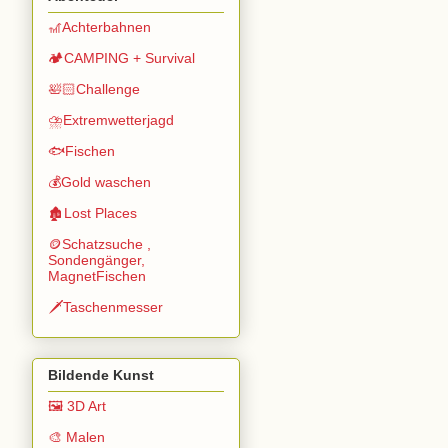
🎢Achterbahnen
🏕️CAMPING + Survival
🛀🏻Challenge
⛈️Extremwetterjagd
🐟Fischen
💰Gold waschen
🏚️Lost Places
🪙Schatzsuche ,
Sondengänger,
MagnetFischen
🗡️Taschenmesser
Bildende Kunst
🖼️ 3D Art
🎨 Malen