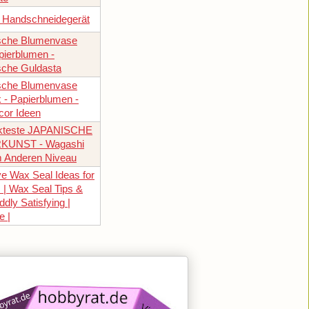
 Handschneidegerät
asche Blumenvase
apierblumen -
asche Guldasta
asche Blumenvase
- Papierblumen -
or Ideen
ekteste JAPANISCHE
KUNST - Wagashi
m Anderen Niveau
ve Wax Seal Ideas for
 | Wax Seal Tips &
ddly Satisfying |
e |