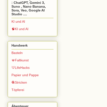
: ChatGPT, Gemini 3,
Suno , Nano Banana,
Sora, Veo, Google AI
Studio ....
KI und AI
🧠KI und AI
Handwerk
Basteln
🪭Faltkunst
💡LifeHacks
Papier und Pappe
🧶Stricken
Töpferei
Ábenteuer