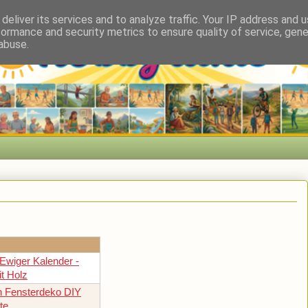
deliver its services and to analyze traffic. Your IP address and 
formance and security metrics to ensure quality of service, gen
abuse.
 Ewiger Kalender -
it Holz
n Fensterdeko DIY
te