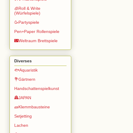
🧊Roll & Write
(Würfelspiele)
🥳Partyspiele
Pen+Paper Rollenspiele
🌃Weltraum Brettspiele
Diverses
🐟Aquaristik
💐Gärtnern
Handschattenspielkunst
🏯JAPAN
🧱Klemmbausteine
Setjetting
Lachen