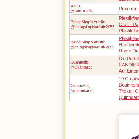
Aduis
Proxxon -
@AduisCOM
Plastikfl
Being Simply Artistic
Craft - P
@beingsimplyartistic2056
Plastikfl
Plastikfl
Being Simply Artistic
Handwerk 
@beingsimplyartistic2056
Home Dec
Die Perf
Quantastic
KANDIER
@Quantastic
Auf Eine
10 Creati
Beginners
QuinnsArte
@quinnsarte
Tricks | O
Quinnsart