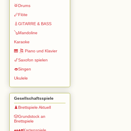
🥁Drums
🪈Flöte
🎸GITARRE & BASS
🪕Mandoline
Karaoke
🎹 🎘 Piano und Klavier
🎷Saxofon spielen
👄Singen
Ukulele
Gesellschaftsspiele
♟️Brettspiele Aktuell
🎲Grundstock an
Brettspiele
♠️♦️♣️♥️Kartenspiele