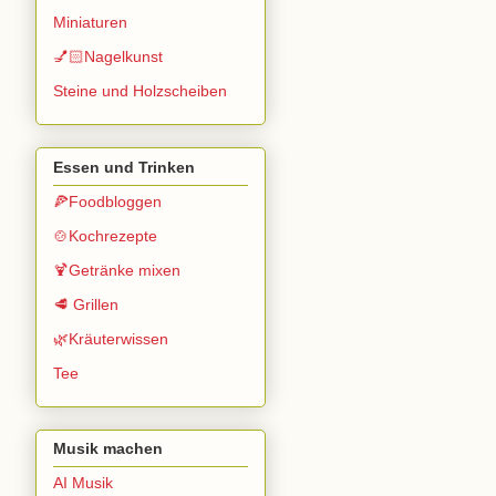
Miniaturen
💅🏻Nagelkunst
Steine und Holzscheiben
Essen und Trinken
🍕Foodbloggen
🍲Kochrezepte
🍹Getränke mixen
🥩 Grillen
🌿Kräuterwissen
Tee
Musik machen
AI Musik