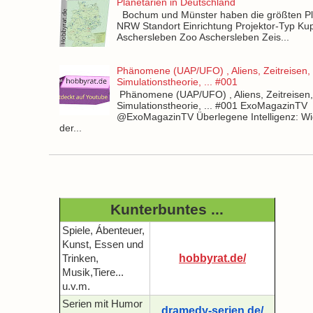
Planetarien in Deutschland
Bochum und Münster haben die größten Pla
NRW Standort Einrichtung Projektor-Typ Kup
Aschersleben Zoo Aschersleben Zeis...
Phänomene (UAP/UFO) , Aliens, Zeitreisen,
Simulationstheorie, ... #001
Phänomene (UAP/UFO) , Aliens, Zeitreisen
Simulationstheorie, ... #001 ExoMagazinTV
@ExoMagazinTV Überlegene Intelligenz: Wie
der...
Kunterbuntes ...
Spiele, Ábenteuer,
Kunst, Essen und
hobbyrat.de/
Trinken,
Musik,Tiere...
u.v.m.
Serien mit Humor
dramedy-serien.de/