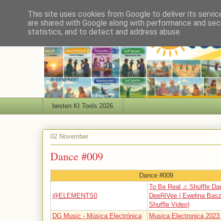
This site uses cookies from Google to deliver its servic
are shared with Google along with performance and secu
statistics, and to detect and address abuse.
besten KI Tools 2026
02 November
Dance #009
Dance #009
To Be Real ♫ Shuffle Da
@ELEMENTS0
DeeRiVee | Ewelina Basz
Shuffle Video)
DG Music - Música Electrónica
Musica Electronica 2023