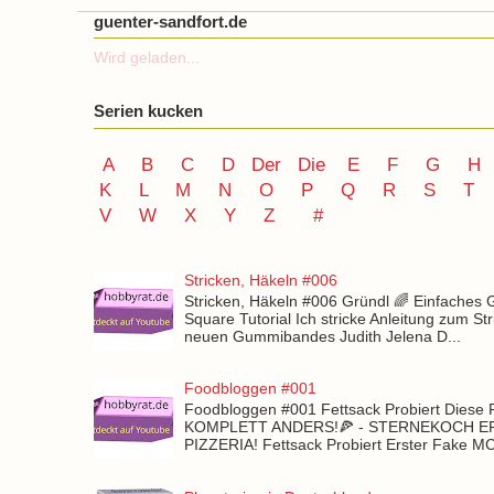
guenter-sandfort.de
Wird geladen...
Serien kucken
A
B
C
D
Der
Die
E
F
G
H
K
L
M
N
O
P Q
R
S
T
V
W X Y
Z
#
Stricken, Häkeln #006
Stricken, Häkeln #006 Gründl 🌈 Einfaches
Square Tutorial Ich stricke Anleitung zum St
neuen Gummibandes Judith Jelena D...
Foodbloggen #001
Foodbloggen #001 Fettsack Probiert Diese 
KOMPLETT ANDERS!🍕 - STERNEKOCH 
PIZZERIA! Fettsack Probiert Erster Fake 