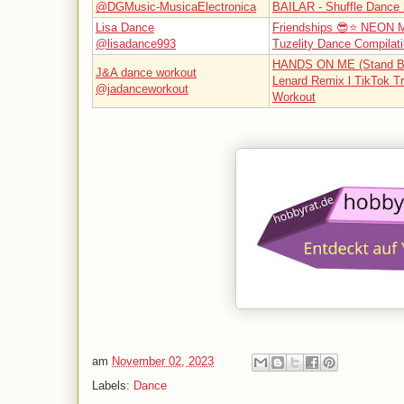
@DGMusic-MusicaElectronica
BAILAR - Shuffle Dance
Lisa Dance
Friendships 😎⭐️ NEON
@lisadance993
Tuzelity Dance Compilat
HANDS ON ME (Stand B
J&A dance workout
Lenard Remix l TikTok T
@jadanceworkout
Workout
am
November 02, 2023
Labels:
Dance