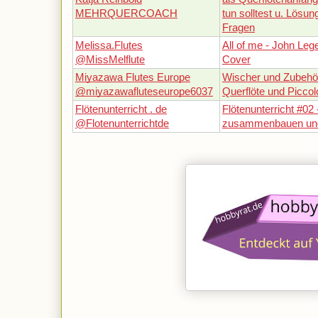
MEHRQUERCOACH
tun solltest u. Lösun
Fragen
Melissa.Flutes
All of me - John Leg
@MissMelflute
Cover
Miyazawa Flutes Europe
Wischer und Zubehör
@miyazawafluteseurope6037
Querflöte und Piccol
Flötenunterricht . de
Flötenunterricht #02 
@Flotenunterrichtde
zusammenbauen und 