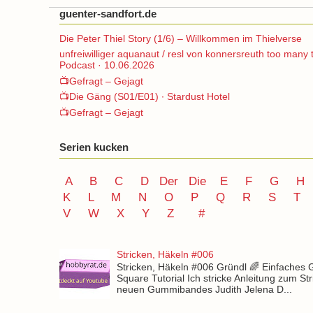
guenter-sandfort.de
Die Peter Thiel Story (1/6) – Willkommen im Thielverse
unfreiwilliger aquanaut / resl von konnersreuth too many 
Podcast · 10.06.2026
📺Gefragt – Gejagt
📺Die Gäng (S01/E01) ∙ Stardust Hotel
📺Gefragt – Gejagt
Serien kucken
A
B
C
D
Der
Die
E
F
G
H
K
L
M
N
O
P Q
R
S
T
V
W X Y
Z
#
Stricken, Häkeln #006
Stricken, Häkeln #006 Gründl 🌈 Einfaches
Square Tutorial Ich stricke Anleitung zum St
neuen Gummibandes Judith Jelena D...