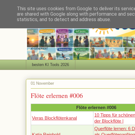
This site uses cookies from Google to deliver its servic
are shared with Google along with performance and secu
statistics, and to detect and address abuse.
besten KI Tools 2026
01 November
Flöte erlernen #006
Flöte erlernen #006
10 Tipps für schönen
Veras Blockflötenkanal
der Blockflöte |
Querflöte lernen: 6 D
Katja Reinbold
als Querflötenanfän