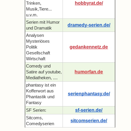
hobbyrat.de/
Trinken,
Musik,Tiere...
u.v.m.
Serien mit Humor
dramedy-serien.de/
und Dramatik
Analysen
Mysteriöses
gedankennetz.de
Politik
Gesellschaft
Wirtschaft
Comedy und
humorfan.de
Satire auf youtube,
Mediatheken, ....
phantasy ist ein
Kofferwort aus
serienphantasy.de/
Phantastik und
Fantasy
sf-serien.de/
SF Serien:
Sitcoms,
sitcomserien.de/
Comedyserien