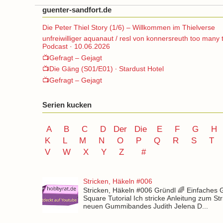
guenter-sandfort.de
Die Peter Thiel Story (1/6) – Willkommen im Thielverse
unfreiwilliger aquanaut / resl von konnersreuth too many 
Podcast · 10.06.2026
📺Gefragt – Gejagt
📺Die Gäng (S01/E01) ∙ Stardust Hotel
📺Gefragt – Gejagt
Serien kucken
A
B
C
D
Der
Die
E
F
G
H
K
L
M
N
O
P Q
R
S
T
V
W X Y
Z
#
Stricken, Häkeln #006
Stricken, Häkeln #006 Gründl 🌈 Einfaches
Square Tutorial Ich stricke Anleitung zum St
neuen Gummibandes Judith Jelena D...