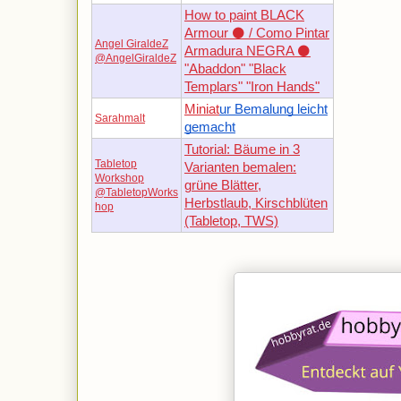
How to paint BLACK
Armour ⚫️ / Como Pintar
Angel GiraldeZ
Armadura NEGRA ⚫️
@AngelGiraldeZ
"Abaddon" "Black
Templars" "Iron Hands"
Miniat
ur Bemalung leicht
Sarahmalt
gemacht
Tutorial: Bäume in 3
Tabletop
Varianten bemalen:
Workshop
grüne Blätter,
@TabletopWorks
Herbstlaub, Kirschblüten
hop
(Tabletop, TWS)