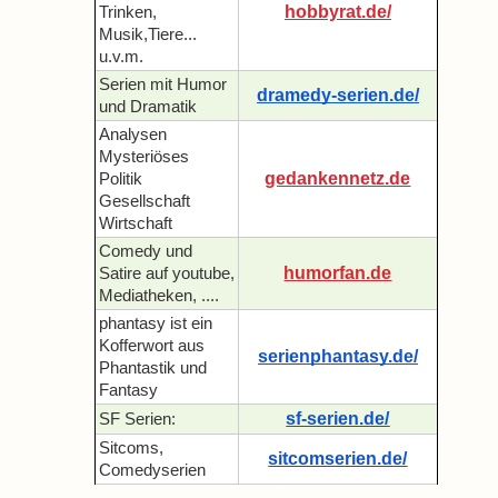
hobbyrat.de/
Trinken,
Musik,Tiere...
u.v.m.
Serien mit Humor
dramedy-serien.de/
und Dramatik
Analysen
Mysteriöses
gedankennetz.de
Politik
Gesellschaft
Wirtschaft
Comedy und
humorfan.de
Satire auf youtube,
Mediatheken, ....
phantasy ist ein
Kofferwort aus
serienphantasy.de/
Phantastik und
Fantasy
sf-serien.de/
SF Serien:
Sitcoms,
sitcomserien.de/
Comedyserien