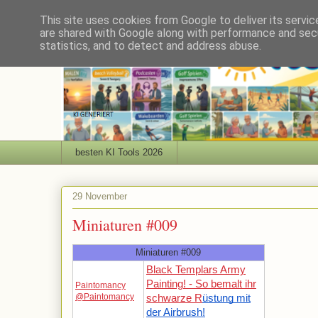
This site uses cookies from Google to deliver its servic
are shared with Google along with performance and secu
statistics, and to detect and address abuse.
besten KI Tools 2026
29 November
Miniaturen #009
Miniaturen #009
Black Templars Army
Painting! - So bemalt ihr
Paintomancy
@Paintomancy
schwarze R
üstung mit
der Airbrush!