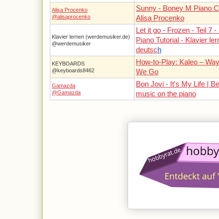
Sunny - Boney M Piano C
Alisa Procenko
@alisaprocenko
Alisa Procenko
Let it go - Frozen - Teil 7 -
Klavier lernen (werdemusiker.de)
Piano Tutorial - Klavier le
@werdemusiker
deutsc
h
How-to-Play: Kaleo – Wa
KEYBOARDS
@keyboards8462
We Go
Bon Jovi - It's My Life | B
Gamazda
@Gamazda
music on the piano