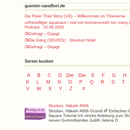
guenter-sandfort.de
Die Peter Thiel Story (1/6) – Willkommen im Thielverse
unfreiwilliger aquanaut / resl von konnersreuth too many 
Podcast · 10.06.2026
📺Gefragt – Gejagt
📺Die Gäng (S01/E01) ∙ Stardust Hotel
📺Gefragt – Gejagt
Serien kucken
A
B
C
D
Der
Die
E
F
G
H
K
L
M
N
O
P Q
R
S
T
V
W X Y
Z
#
Stricken, Häkeln #006
Stricken, Häkeln #006 Gründl 🌈 Einfaches
Square Tutorial Ich stricke Anleitung zum St
neuen Gummibandes Judith Jelena D...