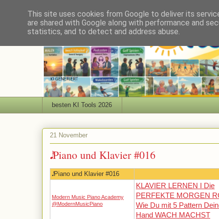
This site uses cookies from Google to deliver its servic
are shared with Google along with performance and secu
statistics, and to detect and address abuse.
besten KI Tools 2026
21 November
𝅘𝅥𝅯 Piano und Klavier #016
𝅘𝅥𝅯 Piano und Klavier #016
KLAVIER LERNEN I Die
PERFEKTE MORGEN RO
Modern Music Piano Academy
@ModernMusicPiano
Wie Du mit 5 Pattern Dein
Hand WACH MACHST