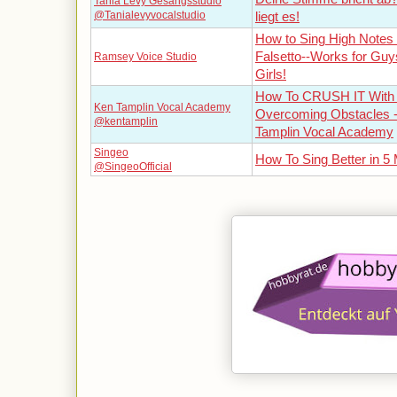
Tania Levy Gesangsstudio
@Tanialevyvocalstudio
liegt es!
How to Sing High Notes 
Falsetto--Works for Guy
Ramsey Voice Studio
Girls!
How To CRUSH IT With S
Ken Tamplin Vocal Academy
Overcoming Obstacles 
@kentamplin
Tamplin Vocal Academy
Singeo
How To Sing Better in 5 
@SingeoOfficial