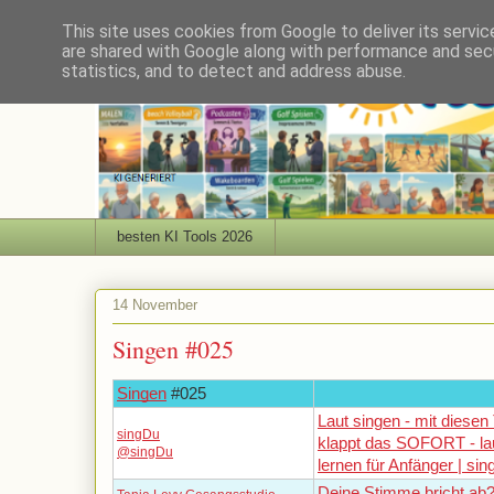
This site uses cookies from Google to deliver its servic
are shared with Google along with performance and secu
statistics, and to detect and address abuse.
besten KI Tools 2026
14 November
Singen #025
Singen
#025
Laut singen - mit diesen
singDu
klappt das SOFORT - la
@singDu
lernen für Anfänger | sin
Deine Stimme bricht ab