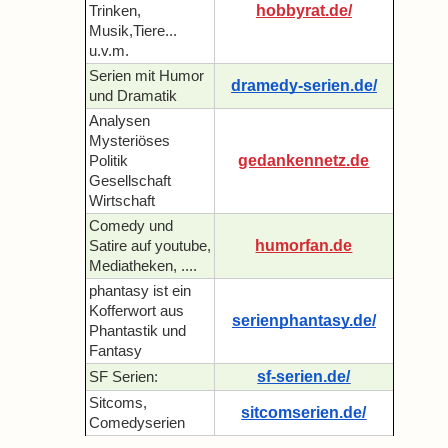
hobbyrat.de/
Trinken,
Musik,Tiere...
u.v.m.
Serien mit Humor
dramedy-serien.de/
und Dramatik
Analysen
Mysteriöses
gedankennetz.de
Politik
Gesellschaft
Wirtschaft
Comedy und
humorfan.de
Satire auf youtube,
Mediatheken, ....
phantasy ist ein
Kofferwort aus
serienphantasy.de/
Phantastik und
Fantasy
sf-serien.de/
SF Serien:
Sitcoms,
sitcomserien.de/
Comedyserien