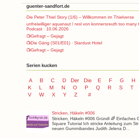
guenter-sandfort.de
Die Peter Thiel Story (1/6) – Willkommen im Thielverse
unfreiwilliger aquanaut / resl von konnersreuth too many 
Podcast · 10.06.2026
📺Gefragt – Gejagt
📺Die Gäng (S01/E01) ∙ Stardust Hotel
📺Gefragt – Gejagt
Serien kucken
A
B
C
D
Der
Die
E
F
G
H
K
L
M
N
O
P Q
R
S
T
V
W X Y
Z
#
Stricken, Häkeln #006
Stricken, Häkeln #006 Gründl 🌈 Einfaches
Square Tutorial Ich stricke Anleitung zum St
neuen Gummibandes Judith Jelena D...