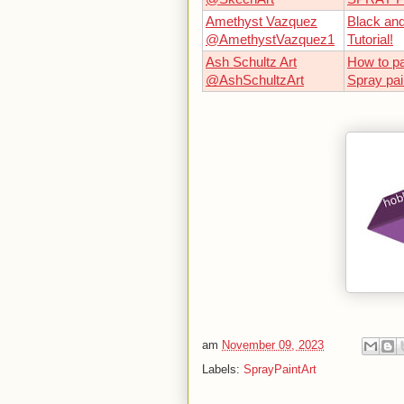
Amethyst Vazquez
Black and
@AmethystVazquez1
Tutorial!
Ash Schultz Art
How to pa
@AshSchultzArt
Spray pai
am
November 09, 2023
Labels:
SprayPaintArt