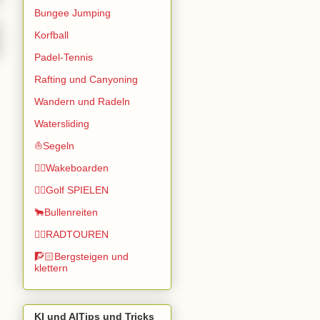
Bungee Jumping
Korfball
Padel-Tennis
Rafting und Canyoning
Wandern und Radeln
Watersliding
⛵Segeln
🏄🏽Wakeboarden
🏌️‍♂️Golf SPIELEN
🐂Bullenreiten
🚴‍♂️RADTOUREN
🧗🏻Bergsteigen und
klettern
KI und AITips und Tricks