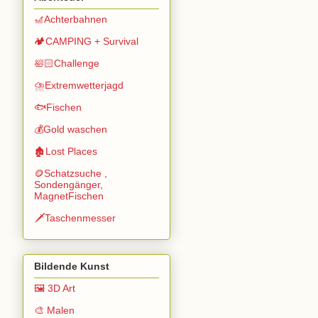
🎢Achterbahnen
🏕️CAMPING + Survival
🛀🏻Challenge
⛈️Extremwetterjagd
🐟Fischen
💰Gold waschen
🏚️Lost Places
🪙Schatzsuche ,
Sondengänger,
MagnetFischen
🗡️Taschenmesser
Bildende Kunst
🖼️ 3D Art
🎨 Malen