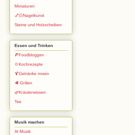
Miniaturen
💅🏻Nagelkunst
Steine und Holzscheiben
Essen und Trinken
🍕Foodbloggen
🍲Kochrezepte
🍹Getränke mixen
🥩 Grillen
🌿Kräuterwissen
Tee
Musik machen
AI Musik