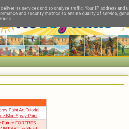
deliver its services and to analyze traffic. Your IP address and 
formance and security metrics to ensure quality of service, gen
abuse.
ray Paint Art Tutorial
me Blue Spray Paint
the Future FORTRES -
AINT ART by Skech