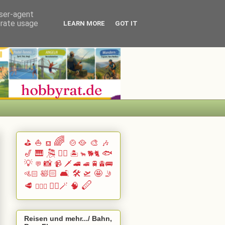
user-agent
erate usage
LEARN MORE
GOT IT
🌈
⛳
⛵
🍲🥘
🎨
🎶
⛾
🎷
🎹 🎘
🏄🏽
🐟
🏝️
🐕🐈
🐂
💡
📸
📹
🗡️
🚄
🚆🚊🚌
💬
🚅
🛀🏻
🛋️
🛠️
🛫
🤩
🚵🏻
🤳
🪈
🥩
🧙‍♂️🪄
🧠
🧗🏻‍♀️
Reisen und mehr.../ Bahn,