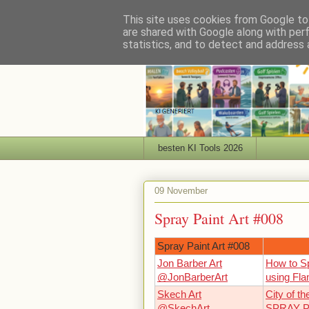
This site uses cookies from Google to 
are shared with Google along with per
statistics, and to detect and address 
besten KI Tools 2026
09 November
Spray Paint Art #008
Spray Paint Art #008
Jon Barber Art
How to Sp
@JonBarberArt
using Fla
Skech Art
City of 
@SkechArt
SPRAY P