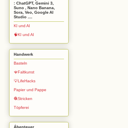
: ChatGPT, Gemini 3,
Suno , Nano Banana,
Sora, Veo, Google AI
Studio ....
KI und AI
🧠KI und AI
Handwerk
Basteln
🪭Faltkunst
💡LifeHacks
Papier und Pappe
🧶Stricken
Töpferei
Ábenteuer