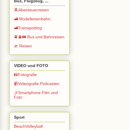
Bus, Flugzeug, ...
🏝️Abenteuerreisen
🚄 Modelleisenbahn
🚅Trainspotting
🚆🚊🚌 Bus und Bahnreisen
🛫 Reisen
VIDEO und FOTO
📸Fotografie
📹Videografie Podcasten
🤳Smartphone Film und
Foto
Sport
BeachVolleyball