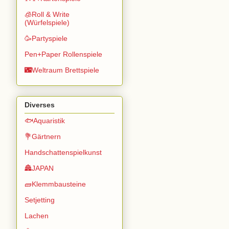
🧊Roll & Write
(Würfelspiele)
🥳Partyspiele
Pen+Paper Rollenspiele
🌃Weltraum Brettspiele
Diverses
🐟Aquaristik
💐Gärtnern
Handschattenspielkunst
🏯JAPAN
🧱Klemmbausteine
Setjetting
Lachen