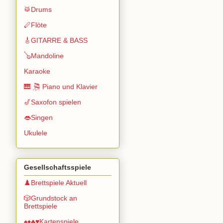
🥁Drums
🪈Flöte
🎸GITARRE & BASS
🪕Mandoline
Karaoke
🎹 🎘 Piano und Klavier
🎷Saxofon spielen
👄Singen
Ukulele
Gesellschaftsspiele
♟️Brettspiele Aktuell
🎲Grundstock an
Brettspiele
♠️♦️♣️♥️Kartenspiele