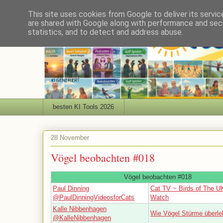
This site uses cookies from Google to deliver its servic
are shared with Google along with performance and secu
statistics, and to detect and address abuse.
besten KI Tools 2026
28 November
Vögel beobachten #018
Vögel beobachten #018
Paul Dinning
Cat TV ~ Birds of The UK
@PaulDinningVideosforCats
Watch
Kalle Nibbenhagen
Wie Vögel Stürme überle
@KalleNibbenhagen