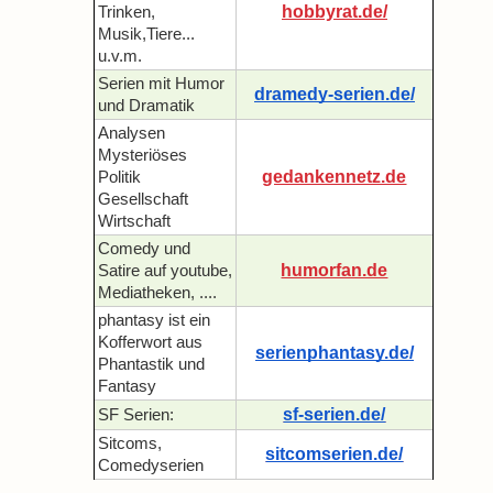
hobbyrat.de/
Trinken,
Musik,Tiere...
u.v.m.
Serien mit Humor
dramedy-serien.de/
und Dramatik
Analysen
Mysteriöses
gedankennetz.de
Politik
Gesellschaft
Wirtschaft
Comedy und
humorfan.de
Satire auf youtube,
Mediatheken, ....
phantasy ist ein
Kofferwort aus
serienphantasy.de/
Phantastik und
Fantasy
sf-serien.de/
SF Serien:
Sitcoms,
sitcomserien.de/
Comedyserien