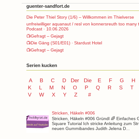
guenter-sandfort.de
Die Peter Thiel Story (1/6) – Willkommen im Thielverse
unfreiwilliger aquanaut / resl von konnersreuth too many 
Podcast · 10.06.2026
📺Gefragt – Gejagt
📺Die Gäng (S01/E01) ∙ Stardust Hotel
📺Gefragt – Gejagt
Serien kucken
A
B
C
D
Der
Die
E
F
G
H
K
L
M
N
O
P Q
R
S
T
V
W X Y
Z
#
Stricken, Häkeln #006
Stricken, Häkeln #006 Gründl 🌈 Einfaches
Square Tutorial Ich stricke Anleitung zum St
neuen Gummibandes Judith Jelena D...