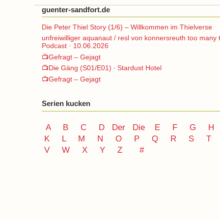
guenter-sandfort.de
Die Peter Thiel Story (1/6) – Willkommen im Thielverse
unfreiwilliger aquanaut / resl von konnersreuth too many 
Podcast · 10.06.2026
📺Gefragt – Gejagt
📺Die Gäng (S01/E01) ∙ Stardust Hotel
📺Gefragt – Gejagt
Serien kucken
A
B
C
D
Der
Die
E
F
G
H
K
L
M
N
O
P Q
R
S
T
V
W X Y
Z
#