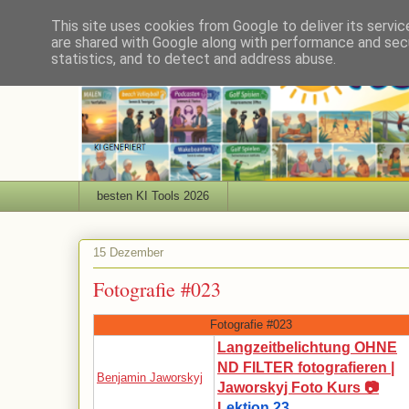
This site uses cookies from Google to deliver its servic
are shared with Google along with performance and secu
statistics, and to detect and address abuse.
besten KI Tools 2026
15 Dezember
Fotografie #023
Fotografie #023
Langzeitbelichtung OHNE
ND FILTER fotografieren |
Benjamin Jaworskyj
Jaworskyj Foto Kurs 📷
L
ektion 23