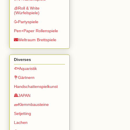
🧊Roll & Write
(Würfelspiele)
🥳Partyspiele
Pen+Paper Rollenspiele
🌃Weltraum Brettspiele
Diverses
🐟Aquaristik
💐Gärtnern
Handschattenspielkunst
🏯JAPAN
🧱Klemmbausteine
Setjetting
Lachen