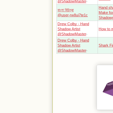
@ShadowMaster
‧
Hand sh
বাংলা বিচিত্রা
Make fo
@user-rw8ui7te1c
Shadowg
Drew Colby - Hand
Shadow Artist
How to 
@ShadowMaster
‧
Drew Colby - Hand
Shadow Artist
Shark Fi
@ShadowMaster
‧