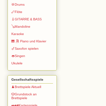
🥁Drums
🪈Flöte
🎸GITARRE & BASS
🪕Mandoline
Karaoke
🎹 🎘 Piano und Klavier
🎷Saxofon spielen
👄Singen
Ukulele
Gesellschaftsspiele
♟️Brettspiele Aktuell
🎲Grundstock an
Brettspiele
♠️♦️♣️♥️Kartenspiele