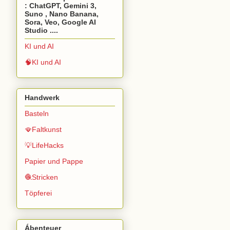
: ChatGPT, Gemini 3,
Suno , Nano Banana,
Sora, Veo, Google AI
Studio ....
KI und AI
🧠KI und AI
Handwerk
Basteln
🪭Faltkunst
💡LifeHacks
Papier und Pappe
🧶Stricken
Töpferei
Ábenteuer