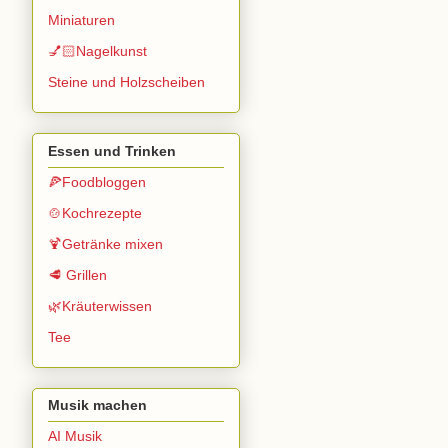
Miniaturen
💅🏻Nagelkunst
Steine und Holzscheiben
Essen und Trinken
🍕Foodbloggen
🍲Kochrezepte
🍹Getränke mixen
🥩 Grillen
🌿Kräuterwissen
Tee
Musik machen
AI Musik