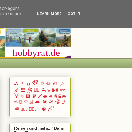
user-agent
erate usage
LEARN MORE
GOT IT
🌈
⛳
⛵
🍲🥘
🎨
🎶
⛾
🎷
🎹 🎘
🏄🏽
🐟
🏝️
🐕🐈
🐂
💡
📸
📹
🗡️
🚄
🚆🚊🚌
💬
🚅
🛀🏻
🛋️
🛠️
🛫
🤩
🚵🏻
🤳
🪈
🥩
🧙‍♂️🪄
🧠
🧗🏻‍♀️
Reisen und mehr.../ Bahn,