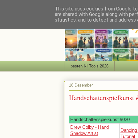
This site uses cookies from Google to 
are shared with Google along with per
statistics, and to detect and address 
besten KI Tools 2026
18 Dezember
Handschattenspielkunst 
Handschattenspielkunst #020
Drew Colby - Hand
Dancing
Shadow Artist
Tutorial