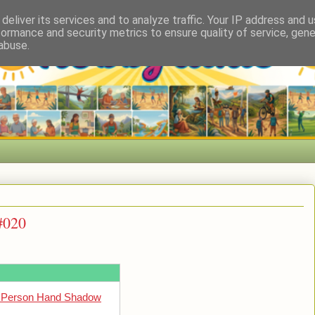
deliver its services and to analyze traffic. Your IP address and 
formance and security metrics to ensure quality of service, gen
abuse.
#020
 Person Hand Shadow