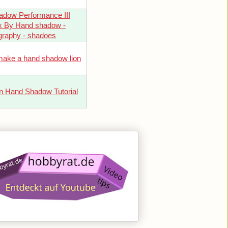
adow Performance III
x By Hand shadow -
raphy - shadoes
make a hand shadow lion
n Hand Shadow Tutorial