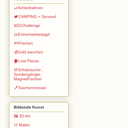
🎢Achterbahnen
🏕️CAMPING + Survival
🛀🏻Challenge
⛈️Extremwetterjagd
🐟Fischen
💰Gold waschen
🏚️Lost Places
🪙Schatzsuche ,
Sondengänger,
MagnetFischen
🗡️Taschenmesser
Bildende Kunst
🖼️ 3D Art
🎨 Malen