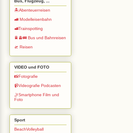
Bus, Flugzeug, ...
🏝️Abenteuerreisen
🚄 Modelleisenbahn
🚅Trainspotting
🚆🚊🚌 Bus und Bahnreisen
🛫 Reisen
VIDEO und FOTO
📸Fotografie
📹Videografie Podcasten
🤳Smartphone Film und
Foto
Sport
BeachVolleyball