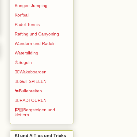
Bungee Jumping
Korfball
Padel-Tennis
Rafting und Canyoning
Wandern und Radeln
Watersliding
⛵Segeln
🏄🏽Wakeboarden
🏌️‍♂️Golf SPIELEN
🐂Bullenreiten
🚴‍♂️RADTOUREN
🧗🏻Bergsteigen und
klettern
KI und AITips und Tricks