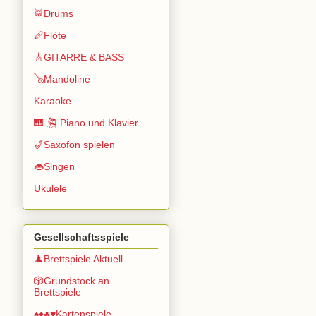
🥁Drums
🪈Flöte
🎸GITARRE & BASS
🪕Mandoline
Karaoke
🎹 🎘 Piano und Klavier
🎷Saxofon spielen
👄Singen
Ukulele
Gesellschaftsspiele
♟️Brettspiele Aktuell
🎲Grundstock an
Brettspiele
♠️♦️♣️♥️Kartenspiele