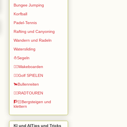
Bungee Jumping
Korfball
Padel-Tennis
Rafting und Canyoning
Wandern und Radeln
Watersliding
⛵Segeln
🏄🏽Wakeboarden
🏌️‍♂️Golf SPIELEN
🐂Bullenreiten
🚴‍♂️RADTOUREN
🧗🏻Bergsteigen und
klettern
KI und AITips und Tricks