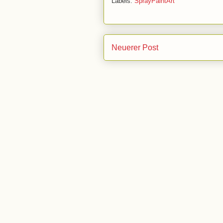
Labels:
SprayPaintArt
Neuerer Post