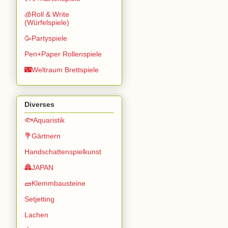
🧊Roll & Write
(Würfelspiele)
🥳Partyspiele
Pen+Paper Rollenspiele
🌃Weltraum Brettspiele
Diverses
🐟Aquaristik
💐Gärtnern
Handschattenspielkunst
🏯JAPAN
🧱Klemmbausteine
Setjetting
Lachen