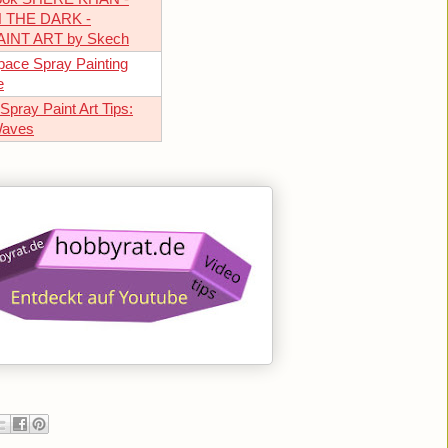
 THE DARK -
INT ART by Skech
pace Spray Painting
e
Spray Paint Art Tips:
Waves