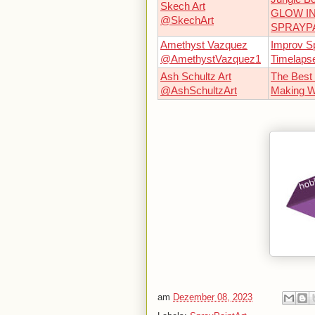
Skech Art
GLOW IN
@SkechArt
SPRAYPA
Amethyst Vazquez
Improv S
@AmethystVazquez1
Timelaps
Ash Schultz Art
The Best 
@AshSchultzArt
Making 
am
Dezember 08, 2023