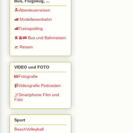
Bus, Flugzeug, ...
🏝️Abenteuerreisen
🚄 Modelleisenbahn
🚅Trainspotting
🚆🚊🚌 Bus und Bahnreisen
🛫 Reisen
VIDEO und FOTO
📸Fotografie
📹Videografie Podcasten
🤳Smartphone Film und
Foto
Sport
BeachVolleyball