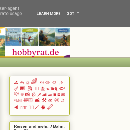
user-agent
erate usage
LEARN MORE
GOT IT
🌈
⛳
⛵
🍲🥘
🎨
🎶
⛾
🎷
🎹 🎘
🏄🏽
🐟
🏝️
🐕🐈
🐂
💡
📸
📹
🗡️
🚄
🚆🚊🚌
💬
🚅
🛀🏻
🛋️
🛠️
🛫
🤩
🚵🏻
🤳
🪈
🥩
🧙‍♂️🪄
🧠
🧗🏻‍♀️
Reisen und mehr.../ Bahn,