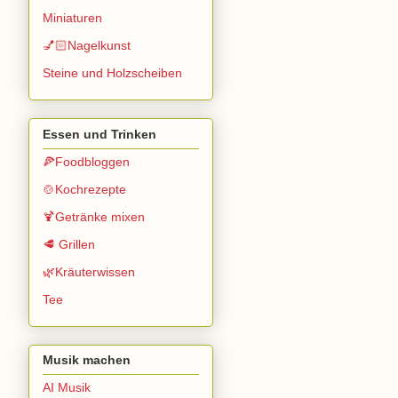
Miniaturen
💅🏻Nagelkunst
Steine und Holzscheiben
Essen und Trinken
🍕Foodbloggen
🍲Kochrezepte
🍹Getränke mixen
🥩 Grillen
🌿Kräuterwissen
Tee
Musik machen
AI Musik