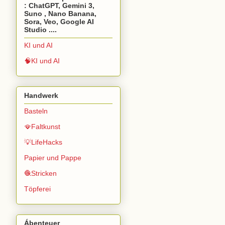
: ChatGPT, Gemini 3,
Suno , Nano Banana,
Sora, Veo, Google AI
Studio ....
KI und AI
🧠KI und AI
Handwerk
Basteln
🪭Faltkunst
💡LifeHacks
Papier und Pappe
🧶Stricken
Töpferei
Ábenteuer