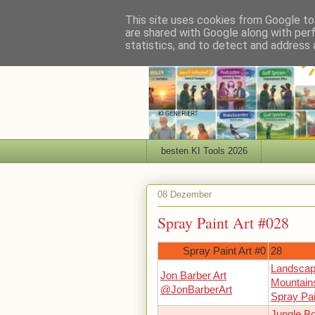
This site uses cookies from Google to 
are shared with Google along with per
statistics, and to detect and address 
besten KI Tools 2026
08 Dezember
Spray Paint Art #028
Spray Paint Art #0
28
Landscape
Jon Barber Art
Mountains
@JonBarberArt
Spray Pai
Jungle 