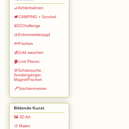
🎢Achterbahnen
🏕️CAMPING + Survival
🛀🏻Challenge
⛈️Extremwetterjagd
🐟Fischen
💰Gold waschen
🏚️Lost Places
🪙Schatzsuche ,
Sondengänger,
MagnetFischen
🗡️Taschenmesser
Bildende Kunst
🖼️ 3D Art
🎨 Malen