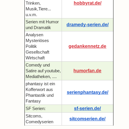
hobbyrat.de/
Trinken,
Musik,Tiere...
u.v.m.
Serien mit Humor
dramedy-serien.de/
und Dramatik
Analysen
Mysteriöses
gedankennetz.de
Politik
Gesellschaft
Wirtschaft
Comedy und
humorfan.de
Satire auf youtube,
Mediatheken, ....
phantasy ist ein
Kofferwort aus
serienphantasy.de/
Phantastik und
Fantasy
sf-serien.de/
SF Serien:
Sitcoms,
sitcomserien.de/
Comedyserien