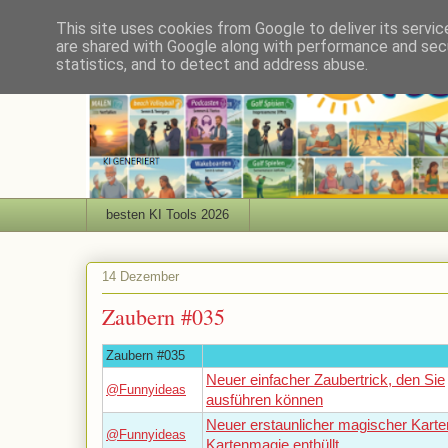
This site uses cookies from Google to deliver its servic
are shared with Google along with performance and secu
statistics, and to detect and address abuse.
besten KI Tools 2026
14 Dezember
Zaubern #035
Zaubern #035
Neuer einfacher Zaubertrick, den Sie
@Funnyideas
ausführen können
Neuer erstaunlicher magischer Karten
@Funnyideas
Kartenmagie enthüllt