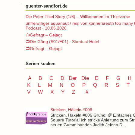
guenter-sandfort.de
Die Peter Thiel Story (1/6) – Willkommen im Thielverse
unfreiwilliger aquanaut / resl von konnersreuth too many 
Podcast · 10.06.2026
📺Gefragt – Gejagt
📺Die Gäng (S01/E01) ∙ Stardust Hotel
📺Gefragt – Gejagt
Serien kucken
A
B
C
D
Der
Die
E
F
G
H
K
L
M
N
O
P Q
R
S
T
V
W X Y
Z
#
Stricken, Häkeln #006
Stricken, Häkeln #006 Gründl 🌈 Einfaches
Square Tutorial Ich stricke Anleitung zum St
neuen Gummibandes Judith Jelena D...