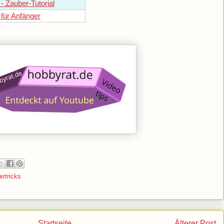
- Zauber-Tutorial
 für Anfänger
rtricks
Startseite
Älterer Post