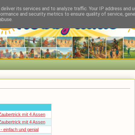
deliver its services and to analyze traffic. Your IP address and 
formance and security metrics to ensure quality of service, gen
abuse.
Zaubertrick mit 4 Assen
Zaubertrick mit 4 Assen
- einfach und genial