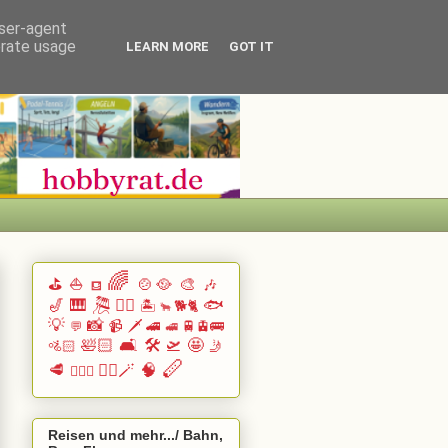
user-agent
erate usage
LEARN MORE
GOT IT
🌈
⛳
⛵
🍲🥘
🎨
🎶
⛾
🎷
🎹 🎘
🏄🏽
🐟
🏝️
🐕🐈
🐂
💡
📸
📹
🗡️
🚄
🚆🚊🚌
💬
🚅
🛀🏻
🛋️
🛠️
🛫
🤩
🚵🏻
🤳
🪈
🥩
🧙‍♂️🪄
🧠
🧗🏻‍♀️
Reisen und mehr.../ Bahn,