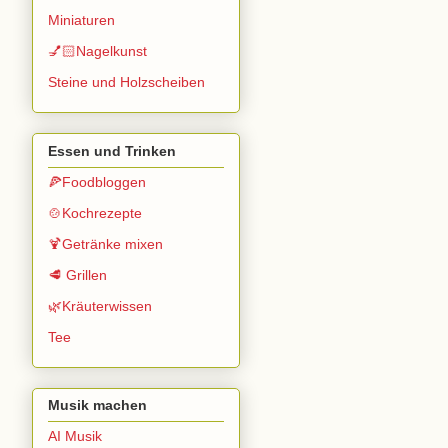
Miniaturen
💅🏻Nagelkunst
Steine und Holzscheiben
Essen und Trinken
🍕Foodbloggen
🍲Kochrezepte
🍹Getränke mixen
🥩 Grillen
🌿Kräuterwissen
Tee
Musik machen
AI Musik