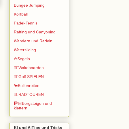
Bungee Jumping
Korfball
Padel-Tennis
Rafting und Canyoning
Wandern und Radeln
Watersliding
⛵Segeln
🏄🏽Wakeboarden
🏌️‍♂️Golf SPIELEN
🐂Bullenreiten
🚴‍♂️RADTOUREN
🧗🏻Bergsteigen und
klettern
KI und AITips und Tricks