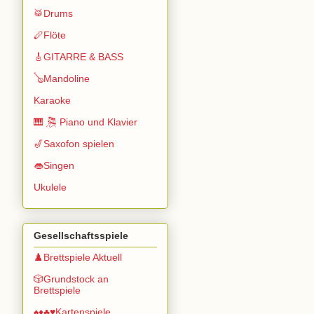
🥁Drums
🪈Flöte
🎸GITARRE & BASS
🪕Mandoline
Karaoke
🎹 🎘 Piano und Klavier
🎷Saxofon spielen
👄Singen
Ukulele
Gesellschaftsspiele
♟️Brettspiele Aktuell
🎲Grundstock an
Brettspiele
♠️♦️♣️♥️Kartenspiele