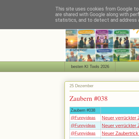
This site uses cookies from Google to 
are shared with Google along with per
statistics, and to detect and address 
besten KI Tools 2026
25 Dezember
Zaubern #038
Zaubern #038
@Funnyideas
Neuer verrückter 
@Funnyideas
Neuer verrückter 
@Funnyideas
Neuer Zaubertrick 