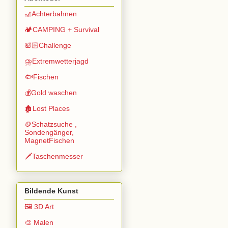
🎢Achterbahnen
🏕️CAMPING + Survival
🛀🏻Challenge
⛈️Extremwetterjagd
🐟Fischen
💰Gold waschen
🏚️Lost Places
🪙Schatzsuche ,
Sondengänger,
MagnetFischen
🗡️Taschenmesser
Bildende Kunst
🖼️ 3D Art
🎨 Malen