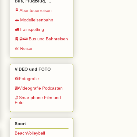
Bus, Flugzeug, ...
🏝️Abenteuerreisen
🚄 Modelleisenbahn
🚅Trainspotting
🚆🚊🚌 Bus und Bahnreisen
🛫 Reisen
VIDEO und FOTO
📸Fotografie
📹Videografie Podcasten
🤳Smartphone Film und
Foto
Sport
BeachVolleyball