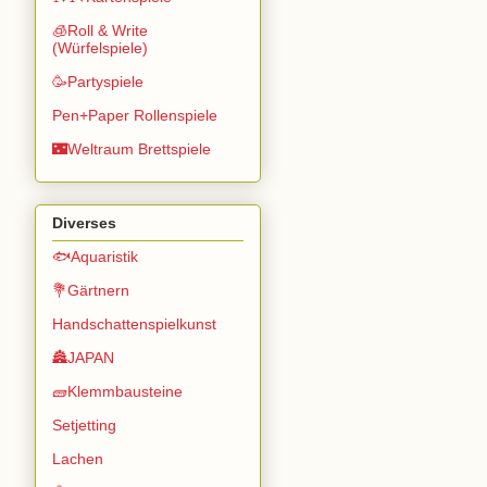
🧊Roll & Write
(Würfelspiele)
🥳Partyspiele
Pen+Paper Rollenspiele
🌃Weltraum Brettspiele
Diverses
🐟Aquaristik
💐Gärtnern
Handschattenspielkunst
🏯JAPAN
🧱Klemmbausteine
Setjetting
Lachen