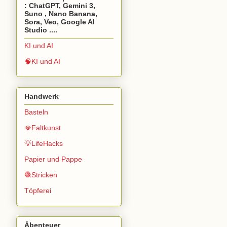
: ChatGPT, Gemini 3,
Suno , Nano Banana,
Sora, Veo, Google AI
Studio ....
KI und AI
🧠KI und AI
Handwerk
Basteln
🪭Faltkunst
💡LifeHacks
Papier und Pappe
🧶Stricken
Töpferei
Ábenteuer