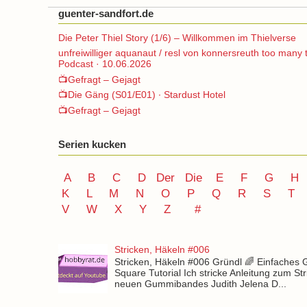
guenter-sandfort.de
Die Peter Thiel Story (1/6) – Willkommen im Thielverse
unfreiwilliger aquanaut / resl von konnersreuth too many 
Podcast · 10.06.2026
📺Gefragt – Gejagt
📺Die Gäng (S01/E01) ∙ Stardust Hotel
📺Gefragt – Gejagt
Serien kucken
A
B
C
D
Der
Die
E
F
G
H
K
L
M
N
O
P Q
R
S
T
V
W X Y
Z
#
Stricken, Häkeln #006
Stricken, Häkeln #006 Gründl 🌈 Einfaches
Square Tutorial Ich stricke Anleitung zum St
neuen Gummibandes Judith Jelena D...