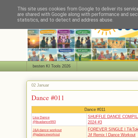
This site uses cookies from Google to deliver its servic
are shared with Google along with performance and secu
statistics, and to detect and address abuse.
besten KI Tools 2026
02 Januar
Dance #011
Dance #011
SHUFFLE DANCE COMPIL
Lisa Dance
@lisadance993
2024 #3
FOREVER SINGLE l TikTok V
J&A dance workout
@jadanceworkout
Jif Remix l Dance Workout