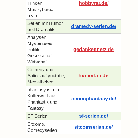
hobbyrat.de/
Trinken,
Musik,Tiere...
u.v.m.
Serien mit Humor
dramedy-serien.de/
und Dramatik
Analysen
Mysteriöses
gedankennetz.de
Politik
Gesellschaft
Wirtschaft
Comedy und
humorfan.de
Satire auf youtube,
Mediatheken, ....
phantasy ist ein
Kofferwort aus
serienphantasy.de/
Phantastik und
Fantasy
sf-serien.de/
SF Serien:
Sitcoms,
sitcomserien.de/
Comedyserien