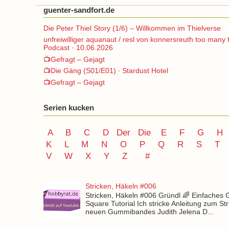
guenter-sandfort.de
Die Peter Thiel Story (1/6) – Willkommen im Thielverse
unfreiwilliger aquanaut / resl von konnersreuth too many 
Podcast · 10.06.2026
📺Gefragt – Gejagt
📺Die Gäng (S01/E01) ∙ Stardust Hotel
📺Gefragt – Gejagt
Serien kucken
A
B
C
D
Der
Die
E
F
G
H
K
L
M
N
O
P Q
R
S
T
V
W X Y
Z
#
Stricken, Häkeln #006
Stricken, Häkeln #006 Gründl 🌈 Einfaches
Square Tutorial Ich stricke Anleitung zum St
neuen Gummibandes Judith Jelena D...