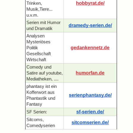
hobbyrat.de/
Trinken,
Musik,Tiere...
u.v.m.
Serien mit Humor
dramedy-serien.de/
und Dramatik
Analysen
Mysteriöses
gedankennetz.de
Politik
Gesellschaft
Wirtschaft
Comedy und
humorfan.de
Satire auf youtube,
Mediatheken, ....
phantasy ist ein
Kofferwort aus
serienphantasy.de/
Phantastik und
Fantasy
sf-serien.de/
SF Serien:
Sitcoms,
sitcomserien.de/
Comedyserien