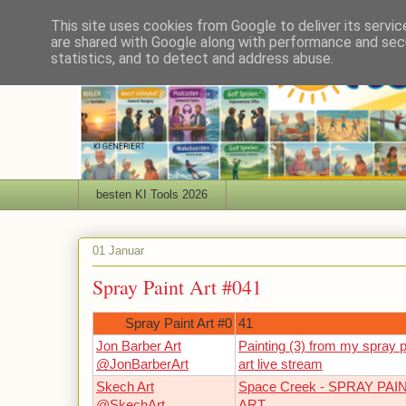
This site uses cookies from Google to deliver its servic
are shared with Google along with performance and secu
statistics, and to detect and address abuse.
besten KI Tools 2026
01 Januar
Spray Paint Art #041
Spray Paint Art #0
41
Jon Barber Art
Painting (3) from my spray p
@JonBarberArt
art live stream
Skech Art
Space Creek - SPRAY PAI
@SkechArt
ART