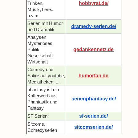
hobbyrat.de/
Trinken,
Musik,Tiere...
u.v.m.
Serien mit Humor
dramedy-serien.de/
und Dramatik
Analysen
Mysteriöses
gedankennetz.de
Politik
Gesellschaft
Wirtschaft
Comedy und
humorfan.de
Satire auf youtube,
Mediatheken, ....
phantasy ist ein
Kofferwort aus
serienphantasy.de/
Phantastik und
Fantasy
sf-serien.de/
SF Serien:
Sitcoms,
sitcomserien.de/
Comedyserien