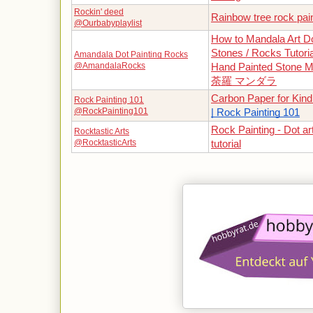
Rockin' deed
Rainbow tree rock pain
@Ourbabyplaylist
How to Mandala Art Do
Stones / Rocks Tutorial
Amandala Dot Painting Rocks
@AmandalaRocks
Hand Painted Stone 
荼羅 マンダラ
Carbon Paper for Kin
Rock Painting 101
@RockPainting101
| Rock Painting 101
Rock Painting - Dot ar
Rocktastic Arts
@RocktasticArts
tutorial