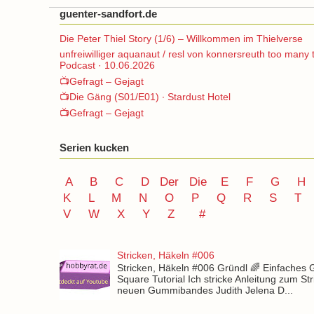
guenter-sandfort.de
Die Peter Thiel Story (1/6) – Willkommen im Thielverse
unfreiwilliger aquanaut / resl von konnersreuth too many 
Podcast · 10.06.2026
📺Gefragt – Gejagt
📺Die Gäng (S01/E01) ∙ Stardust Hotel
📺Gefragt – Gejagt
Serien kucken
A
B
C
D
Der
Die
E
F
G
H
K
L
M
N
O
P Q
R
S
T
V
W X Y
Z
#
Stricken, Häkeln #006
Stricken, Häkeln #006 Gründl 🌈 Einfaches
Square Tutorial Ich stricke Anleitung zum St
neuen Gummibandes Judith Jelena D...