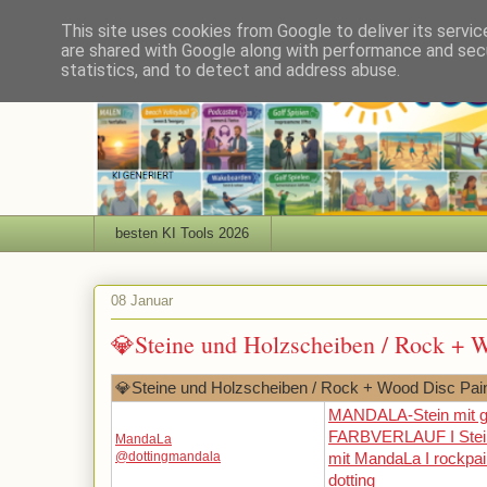
This site uses cookies from Google to deliver its servic
are shared with Google along with performance and secu
statistics, and to detect and address abuse.
besten KI Tools 2026
08 Januar
💎Steine und Holzscheiben / Rock + 
💎Steine und Holzscheiben / Rock + Wood Disc Pai
MANDALA-Stein mit g
FARBVERLAUF I Stei
MandaLa
@dottingmandala
mit MandaLa I rockpain
dotting