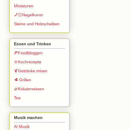
Miniaturen
💅🏻Nagelkunst
Steine und Holzscheiben
Essen und Trinken
🍕Foodbloggen
🍲Kochrezepte
🍹Getränke mixen
🥩 Grillen
🌿Kräuterwissen
Tee
Musik machen
AI Musik