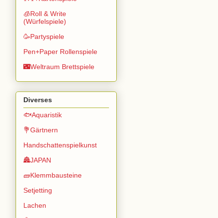
🧊Roll & Write
(Würfelspiele)
🥳Partyspiele
Pen+Paper Rollenspiele
🌃Weltraum Brettspiele
Diverses
🐟Aquaristik
💐Gärtnern
Handschattenspielkunst
🏯JAPAN
🧱Klemmbausteine
Setjetting
Lachen