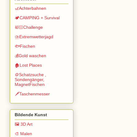
🎢Achterbahnen
🏕️CAMPING + Survival
🛀🏻Challenge
⛈️Extremwetterjagd
🐟Fischen
💰Gold waschen
🏚️Lost Places
🪙Schatzsuche ,
Sondengänger,
MagnetFischen
🗡️Taschenmesser
Bildende Kunst
🖼️ 3D Art
🎨 Malen