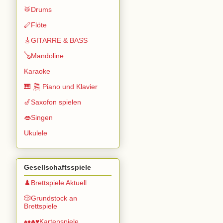
🥁Drums
🪈Flöte
🎸GITARRE & BASS
🪕Mandoline
Karaoke
🎹 🎘 Piano und Klavier
🎷Saxofon spielen
👄Singen
Ukulele
Gesellschaftsspiele
♟️Brettspiele Aktuell
🎲Grundstock an
Brettspiele
♠️♦️♣️♥️Kartenspiele