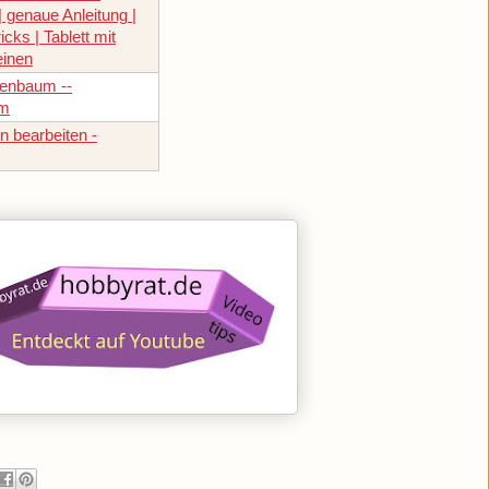
| genaue Anleitung |
icks | Tablett mit
einen
enbaum --
rm
n bearbeiten -