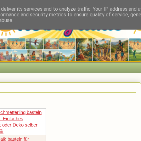
deliver its services and to analyze traffic. Your IP address and 
formance and security metrics to ensure quality of service, gen
abuse.
chmetterling basteln
r: Einfaches
 oder Deko selber
🦋
aik basteln für