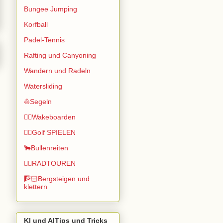
Bungee Jumping
Korfball
Padel-Tennis
Rafting und Canyoning
Wandern und Radeln
Watersliding
⛵Segeln
🏄🏽Wakeboarden
🏌️‍♂️Golf SPIELEN
🐂Bullenreiten
🚴‍♂️RADTOUREN
🧗🏻Bergsteigen und
klettern
KI und AITips und Tricks