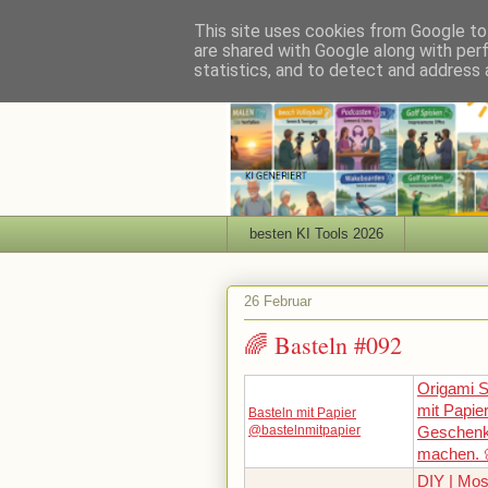
This site uses cookies from Google to 
are shared with Google along with per
statistics, and to detect and address 
besten KI Tools 2026
26 Februar
🌈 Basteln #092
Origami S
mit Papie
Basteln mit Papier
@bastelnmitpapier
Geschenk
machen. 
DIY | Mos