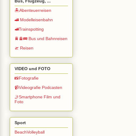
Bus, Flugzeug, ...
🏝️Abenteuerreisen
🚄 Modelleisenbahn
🚅Trainspotting
🚆🚊🚌 Bus und Bahnreisen
🛫 Reisen
VIDEO und FOTO
📸Fotografie
📹Videografie Podcasten
🤳Smartphone Film und
Foto
Sport
BeachVolleyball