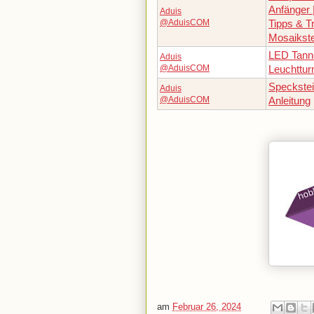
Anfänger 
Aduis
@AduisCOM
Tipps & Tr
Mosaikst
LED Tann
Aduis
@AduisCOM
Leuchttu
Speckstei
Aduis
@AduisCOM
Anleitung
am
Februar 26, 2024