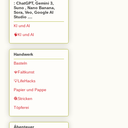
: ChatGPT, Gemini 3,
Suno , Nano Banana,
Sora, Veo, Google AI
Studio ....
KI und AI
🧠KI und AI
Handwerk
Basteln
🪭Faltkunst
💡LifeHacks
Papier und Pappe
🧶Stricken
Töpferei
Ábenteuer