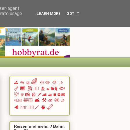
user-agent
erate usage
LEARN MORE
GOT IT
🌈
⛳
⛵
🍲🥘
🎨
🎶
⛾
🎷
🎹 🎘
🏄🏽
🐟
🏝️
🐕🐈
🐂
💡
📸
📹
🗡️
🚄
🚆🚊🚌
💬
🚅
🛀🏻
🛋️
🛠️
🛫
🤩
🚵🏻
🤳
🪈
🥩
🧙‍♂️🪄
🧠
🧗🏻‍♀️
Reisen und mehr.../ Bahn,