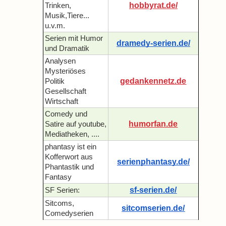
hobbyrat.de/
Trinken,
Musik,Tiere...
u.v.m.
Serien mit Humor
dramedy-serien.de/
und Dramatik
Analysen
Mysteriöses
gedankennetz.de
Politik
Gesellschaft
Wirtschaft
Comedy und
humorfan.de
Satire auf youtube,
Mediatheken, ....
phantasy ist ein
Kofferwort aus
serienphantasy.de/
Phantastik und
Fantasy
sf-serien.de/
SF Serien:
Sitcoms,
sitcomserien.de/
Comedyserien