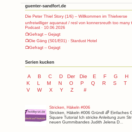
guenter-sandfort.de
Die Peter Thiel Story (1/6) – Willkommen im Thielverse
unfreiwilliger aquanaut / resl von konnersreuth too many 
Podcast · 10.06.2026
📺Gefragt – Gejagt
📺Die Gäng (S01/E01) ∙ Stardust Hotel
📺Gefragt – Gejagt
Serien kucken
A
B
C
D
Der
Die
E
F
G
H
K
L
M
N
O
P Q
R
S
T
V
W X Y
Z
#
Stricken, Häkeln #006
Stricken, Häkeln #006 Gründl 🌈 Einfaches
Square Tutorial Ich stricke Anleitung zum St
neuen Gummibandes Judith Jelena D...