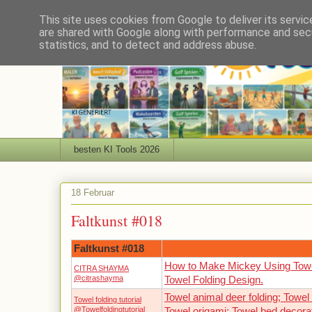
This site uses cookies from Google to deliver its servic
are shared with Google along with performance and secu
statistics, and to detect and address abuse.
besten KI Tools 2026
18 Februar
Faltkunst #018
Faltkunst #018
How to Make Mickey Using Towe
CITRA SHAYMA
@citrashayma
Towel Folding Design.
Towel animal deer folding; Towel 
Towel folding tutorial
@Towelfoldingtutorial
Towel origami; Towel bed decora