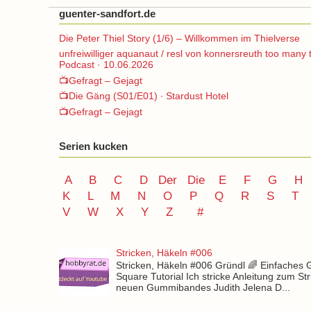
guenter-sandfort.de
Die Peter Thiel Story (1/6) – Willkommen im Thielverse
unfreiwilliger aquanaut / resl von konnersreuth too many 
Podcast · 10.06.2026
📺Gefragt – Gejagt
📺Die Gäng (S01/E01) ∙ Stardust Hotel
📺Gefragt – Gejagt
Serien kucken
A
B
C
D
Der
Die
E
F
G
H
K
L
M
N
O
P Q
R
S
T
V
W X Y
Z
#
Stricken, Häkeln #006
Stricken, Häkeln #006 Gründl 🌈 Einfaches
Square Tutorial Ich stricke Anleitung zum St
neuen Gummibandes Judith Jelena D...