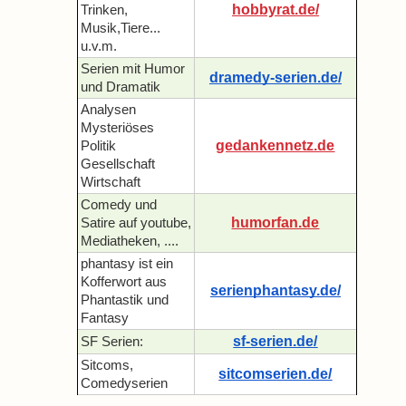
hobbyrat.de/
Trinken,
Musik,Tiere...
u.v.m.
Serien mit Humor
dramedy-serien.de/
und Dramatik
Analysen
Mysteriöses
gedankennetz.de
Politik
Gesellschaft
Wirtschaft
Comedy und
humorfan.de
Satire auf youtube,
Mediatheken, ....
phantasy ist ein
Kofferwort aus
serienphantasy.de/
Phantastik und
Fantasy
sf-serien.de/
SF Serien:
Sitcoms,
sitcomserien.de/
Comedyserien