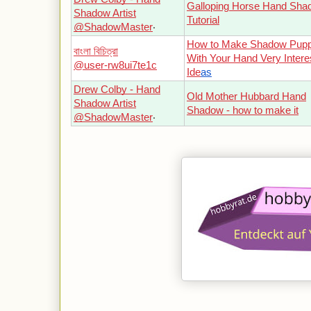
Galloping Horse Hand Sha
Shadow Artist
Tutorial
@ShadowMaster
‧
How to Make Shadow Pupp
বাংলা বিচিত্রা
With Your Hand Very Intere
@user-rw8ui7te1c
Ide
as
Drew Colby - Hand
Old Mother Hubbard Hand
Shadow Artist
Shadow - how to make it
@ShadowMaster
‧