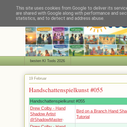
This site uses cookies from Google to deliver its servic
are shared with Google along with performance and secu
statistics, and to detect and address abuse.
besten KI Tools 2026
19 Februar
Handschattenspielkunst #055
Handschattenspielkunst #055
Drew Colby - Hand
Bird on a Branch Hand Sh
Shadow Artist
Tutorial
@ShadowMaster
‧
Drew Colby - Hand