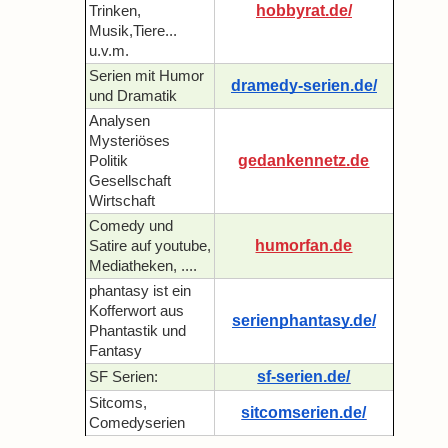
hobbyrat.de/
Trinken,
Musik,Tiere...
u.v.m.
Serien mit Humor
dramedy-serien.de/
und Dramatik
Analysen
Mysteriöses
gedankennetz.de
Politik
Gesellschaft
Wirtschaft
Comedy und
humorfan.de
Satire auf youtube,
Mediatheken, ....
phantasy ist ein
Kofferwort aus
serienphantasy.de/
Phantastik und
Fantasy
sf-serien.de/
SF Serien:
Sitcoms,
sitcomserien.de/
Comedyserien