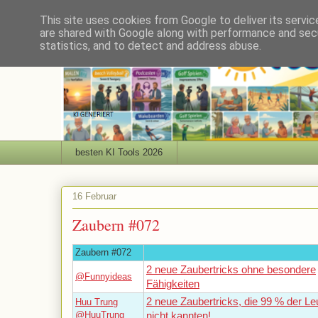
This site uses cookies from Google to deliver its servic
are shared with Google along with performance and secu
statistics, and to detect and address abuse.
besten KI Tools 2026
16 Februar
Zaubern #072
Zaubern #072
2 neue Zaubertricks ohne besondere
@Funnyideas
Fähigkeiten
2 neue Zaubertricks, die 99 % der Le
Huu Trung
@HuuTrung
nicht kannten!