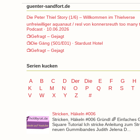
guenter-sandfort.de
Die Peter Thiel Story (1/6) – Willkommen im Thielverse
unfreiwilliger aquanaut / resl von konnersreuth too many 
Podcast · 10.06.2026
📺Gefragt – Gejagt
📺Die Gäng (S01/E01) ∙ Stardust Hotel
📺Gefragt – Gejagt
Serien kucken
A
B
C
D
Der
Die
E
F
G
H
K
L
M
N
O
P Q
R
S
T
V
W X Y
Z
#
Stricken, Häkeln #006
Stricken, Häkeln #006 Gründl 🌈 Einfaches
Square Tutorial Ich stricke Anleitung zum St
neuen Gummibandes Judith Jelena D...