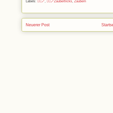
Labels:
🧙‍♂️🪄
,
🧙‍♂️🪄Zaubertricks
,
Zaubern
Neuerer Post
Starts