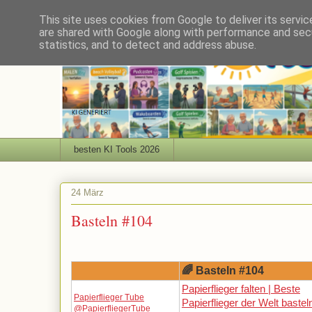
This site uses cookies from Google to deliver its servic
are shared with Google along with performance and secu
statistics, and to detect and address abuse.
besten KI Tools 2026
24 März
Basteln #104
🌈 Basteln #104
Papierflieger falten | Beste
Papierflieger Tube
Papierflieger der Welt bastel
@PapierfliegerTube