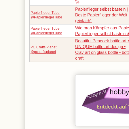
🚀
Papierflieger selbst basteln |
Papierflieger Tube
Beste Papierflieger der Welt
@PapierfliegerTube
(einfach)
Wie man Kämpfer aus Papier
Papierflieger Tube
@PapierfliegerTube
Papierflieger selbst basteln 
Beautiful Peacock bottle art •
UNIQUE bottle art design •
PC Crafts Planet
@pccraftsplanet
Clay art on glass bottle • bott
craft