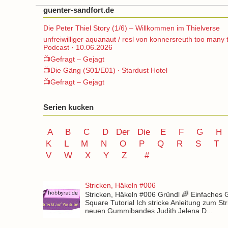
guenter-sandfort.de
Die Peter Thiel Story (1/6) – Willkommen im Thielverse
unfreiwilliger aquanaut / resl von konnersreuth too many 
Podcast · 10.06.2026
📺Gefragt – Gejagt
📺Die Gäng (S01/E01) ∙ Stardust Hotel
📺Gefragt – Gejagt
Serien kucken
A
B
C
D
Der
Die
E
F
G
H
K
L
M
N
O
P Q
R
S
T
V
W X Y
Z
#
Stricken, Häkeln #006
Stricken, Häkeln #006 Gründl 🌈 Einfaches
Square Tutorial Ich stricke Anleitung zum St
neuen Gummibandes Judith Jelena D...