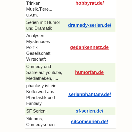
hobbyrat.de/
Trinken,
Musik,Tiere...
u.v.m.
Serien mit Humor
dramedy-serien.de/
und Dramatik
Analysen
Mysteriöses
gedankennetz.de
Politik
Gesellschaft
Wirtschaft
Comedy und
humorfan.de
Satire auf youtube,
Mediatheken, ....
phantasy ist ein
Kofferwort aus
serienphantasy.de/
Phantastik und
Fantasy
sf-serien.de/
SF Serien:
Sitcoms,
sitcomserien.de/
Comedyserien