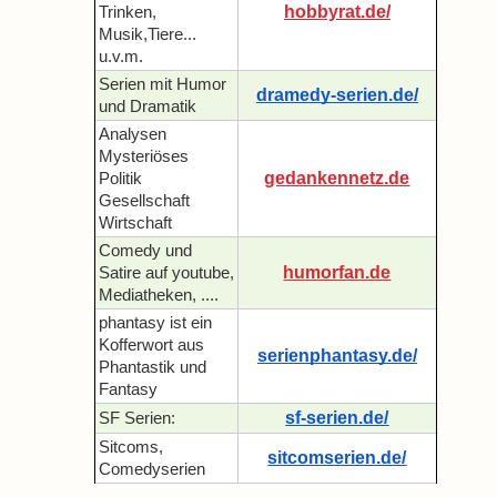
hobbyrat.de/
Trinken,
Musik,Tiere...
u.v.m.
Serien mit Humor
dramedy-serien.de/
und Dramatik
Analysen
Mysteriöses
gedankennetz.de
Politik
Gesellschaft
Wirtschaft
Comedy und
humorfan.de
Satire auf youtube,
Mediatheken, ....
phantasy ist ein
Kofferwort aus
serienphantasy.de/
Phantastik und
Fantasy
sf-serien.de/
SF Serien:
Sitcoms,
sitcomserien.de/
Comedyserien