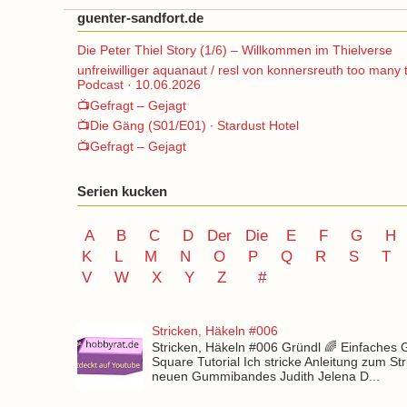
guenter-sandfort.de
Die Peter Thiel Story (1/6) – Willkommen im Thielverse
unfreiwilliger aquanaut / resl von konnersreuth too many 
Podcast · 10.06.2026
📺Gefragt – Gejagt
📺Die Gäng (S01/E01) ∙ Stardust Hotel
📺Gefragt – Gejagt
Serien kucken
A
B
C
D
Der
Die
E
F
G
H
K
L
M
N
O
P Q
R
S
T
V
W X Y
Z
#
Stricken, Häkeln #006
Stricken, Häkeln #006 Gründl 🌈 Einfaches
Square Tutorial Ich stricke Anleitung zum St
neuen Gummibandes Judith Jelena D...