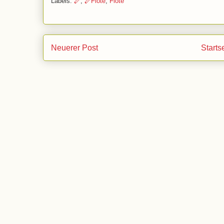
Labels:
🪈
,
🪈Flöte
,
Flöte
Neuerer Post
Starts