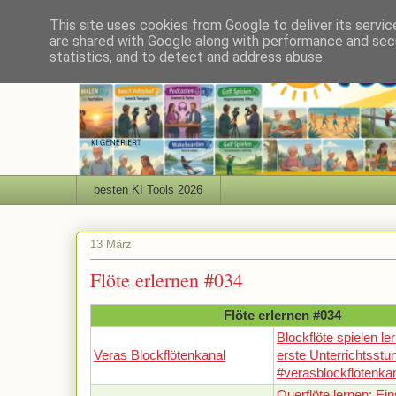
This site uses cookies from Google to deliver its servic
are shared with Google along with performance and secu
statistics, and to detect and address abuse.
besten KI Tools 2026
13 März
Flöte erlernen #034
Flöte erlernen #034
Blockflöte spielen le
Veras Blockflötenkanal
erste Unterrichtsstu
#verasblockflötenka
Querflöte lernen: Ein