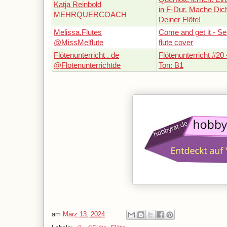
Katja Reinbold
in F-Dur. Mache Dich 
MEHRQUERCOACH
Deiner Flöte!
Melissa.Flutes
Come and get it - 
@MissMelflute
flute cover
Flötenunterricht . de
Flötenunterricht #20 
@Flotenunterrichtde
Ton: B1
am
März 13, 2024