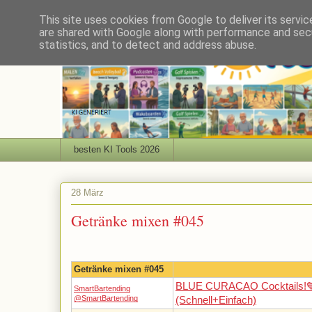
This site uses cookies from Google to deliver its servic
are shared with Google along with performance and secu
statistics, and to detect and address abuse.
besten KI Tools 2026
28 März
Getränke mixen #045
Getränke mixen #045
BLUE CURACAO Cocktails!
SmartBartending
@SmartBartending
(Schnell+Einfach)