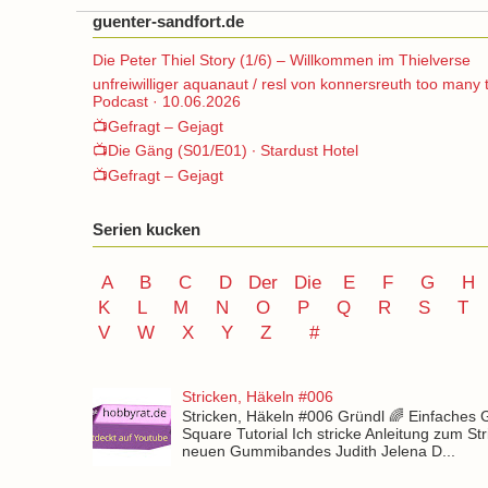
guenter-sandfort.de
Die Peter Thiel Story (1/6) – Willkommen im Thielverse
unfreiwilliger aquanaut / resl von konnersreuth too many 
Podcast · 10.06.2026
📺Gefragt – Gejagt
📺Die Gäng (S01/E01) ∙ Stardust Hotel
📺Gefragt – Gejagt
Serien kucken
A
B
C
D
Der
Die
E
F
G
H
K
L
M
N
O
P Q
R
S
T
V
W X Y
Z
#
Stricken, Häkeln #006
Stricken, Häkeln #006 Gründl 🌈 Einfaches
Square Tutorial Ich stricke Anleitung zum St
neuen Gummibandes Judith Jelena D...