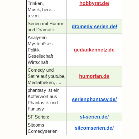
hobbyrat.de/
Trinken,
Musik,Tiere...
u.v.m.
Serien mit Humor
dramedy-serien.de/
und Dramatik
Analysen
Mysteriöses
gedankennetz.de
Politik
Gesellschaft
Wirtschaft
Comedy und
humorfan.de
Satire auf youtube,
Mediatheken, ....
phantasy ist ein
Kofferwort aus
serienphantasy.de/
Phantastik und
Fantasy
sf-serien.de/
SF Serien:
Sitcoms,
sitcomserien.de/
Comedyserien