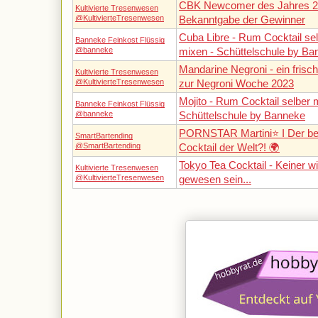
CBK Newcomer des Jahres 2
Kultivierte Tresenwesen
@KultivierteTresenwesen
Bekanntgabe der Gewinner
Cuba Libre - Rum Cocktail se
Banneke Feinkost Flüssig
@banneke
mixen - Schüttelschule by Ba
Mandarine Negroni - ein frisch
Kultivierte Tresenwesen
@KultivierteTresenwesen
zur Negroni Woche 2023
Mojito - Rum Cocktail selber 
Banneke Feinkost Flüssig
@banneke
Schüttelschule by Banneke
PORNSTAR Martini⭐️ I Der bel
SmartBartending
@SmartBartending
Cocktail der Welt?! 🌍
Tokyo Tea Cocktail - Keiner wil
Kultivierte Tresenwesen
@KultivierteTresenwesen
gewesen sein...