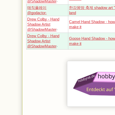
@ShadowMaster
‧
매직플레이
한강몽땅 축제 shadow art "
@godactor‧
land
Drew Colby - Hand
Camel Hand Shadow - how
Shadow Artist
make it
@ShadowMaster
‧
Drew Colby - Hand
Goose Hand Shadow - how
Shadow Artist
make it
@ShadowMaster
‧