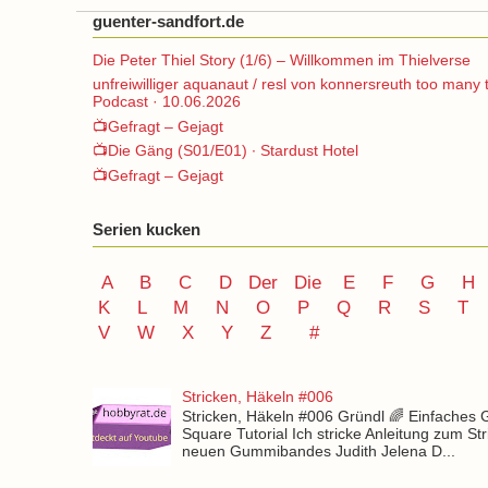
guenter-sandfort.de
Die Peter Thiel Story (1/6) – Willkommen im Thielverse
unfreiwilliger aquanaut / resl von konnersreuth too many 
Podcast · 10.06.2026
📺Gefragt – Gejagt
📺Die Gäng (S01/E01) ∙ Stardust Hotel
📺Gefragt – Gejagt
Serien kucken
A
B
C
D
Der
Die
E
F
G
H
K
L
M
N
O
P Q
R
S
T
V
W X Y
Z
#
Stricken, Häkeln #006
Stricken, Häkeln #006 Gründl 🌈 Einfaches
Square Tutorial Ich stricke Anleitung zum St
neuen Gummibandes Judith Jelena D...