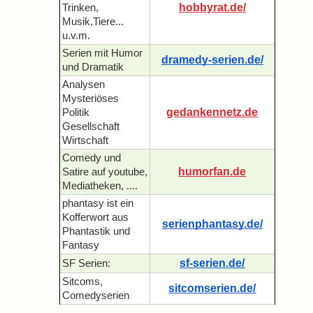
hobbyrat.de/
Trinken,
Musik,Tiere...
u.v.m.
Serien mit Humor
dramedy-serien.de/
und Dramatik
Analysen
Mysteriöses
gedankennetz.de
Politik
Gesellschaft
Wirtschaft
Comedy und
humorfan.de
Satire auf youtube,
Mediatheken, ....
phantasy ist ein
Kofferwort aus
serienphantasy.de/
Phantastik und
Fantasy
sf-serien.de/
SF Serien:
Sitcoms,
sitcomserien.de/
Comedyserien