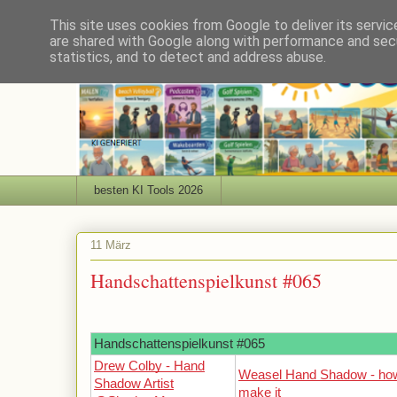
This site uses cookies from Google to deliver its servic
are shared with Google along with performance and secu
statistics, and to detect and address abuse.
besten KI Tools 2026
11 März
Handschattenspielkunst #065
Handschattenspielkunst #065
Drew Colby - Hand
Weasel Hand Shadow - how
Shadow Artist
make it