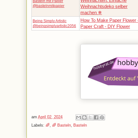
Weihnachten: Einfache
Basteln mit Papier
@bastelnmitpapier
Weihnachtsdeko selber
machen ❄
How To Make Paper Flower 
Being Simply Artistic
@beingsimplyartistic2056
Paper Craft - DIY Flower
am
April 02, 2024
Labels:
🌈
,
🌈 Basteln
,
Basteln