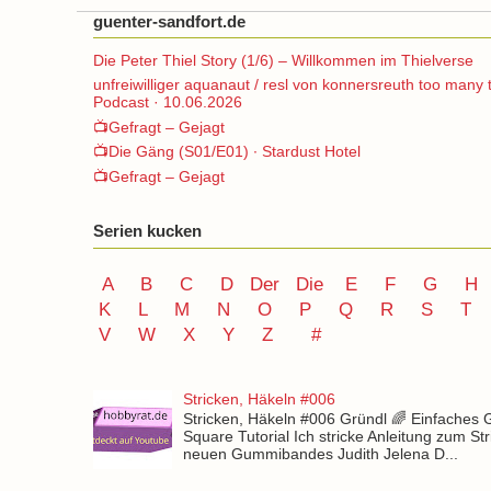
guenter-sandfort.de
Die Peter Thiel Story (1/6) – Willkommen im Thielverse
unfreiwilliger aquanaut / resl von konnersreuth too many 
Podcast · 10.06.2026
📺Gefragt – Gejagt
📺Die Gäng (S01/E01) ∙ Stardust Hotel
📺Gefragt – Gejagt
Serien kucken
A
B
C
D
Der
Die
E
F
G
H
K
L
M
N
O
P Q
R
S
T
V
W X Y
Z
#
Stricken, Häkeln #006
Stricken, Häkeln #006 Gründl 🌈 Einfaches
Square Tutorial Ich stricke Anleitung zum St
neuen Gummibandes Judith Jelena D...