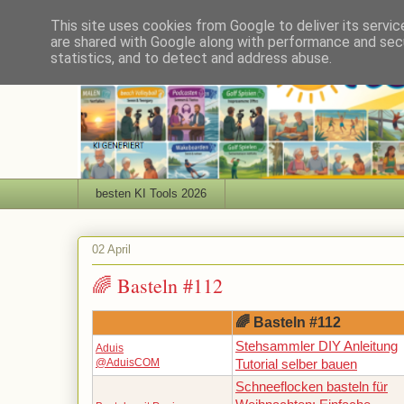
This site uses cookies from Google to deliver its servic
are shared with Google along with performance and secu
statistics, and to detect and address abuse.
besten KI Tools 2026
02 April
🌈 Basteln #112
🌈 Basteln #112
Stehsammler DIY Anleitung
Aduis
@AduisCOM
Tutorial selber bauen
Schneeflocken basteln für