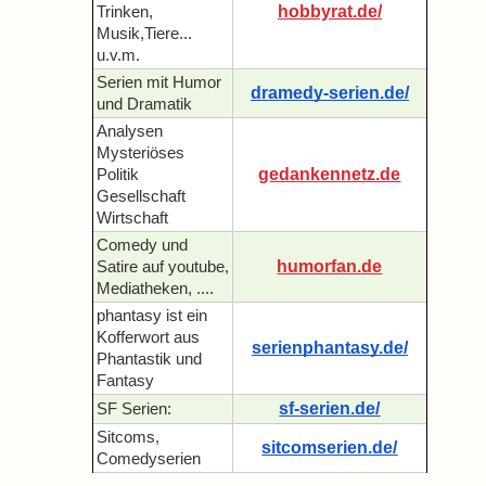
hobbyrat.de/
Trinken,
Musik,Tiere...
u.v.m.
Serien mit Humor
dramedy-serien.de/
und Dramatik
Analysen
Mysteriöses
gedankennetz.de
Politik
Gesellschaft
Wirtschaft
Comedy und
humorfan.de
Satire auf youtube,
Mediatheken, ....
phantasy ist ein
Kofferwort aus
serienphantasy.de/
Phantastik und
Fantasy
sf-serien.de/
SF Serien:
Sitcoms,
sitcomserien.de/
Comedyserien