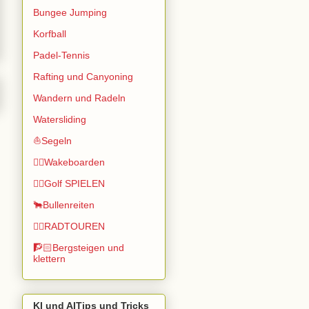
Bungee Jumping
Korfball
Padel-Tennis
Rafting und Canyoning
Wandern und Radeln
Watersliding
⛵Segeln
🏄🏽Wakeboarden
🏌️‍♂️Golf SPIELEN
🐂Bullenreiten
🚴‍♂️RADTOUREN
🧗🏻Bergsteigen und
klettern
KI und AITips und Tricks