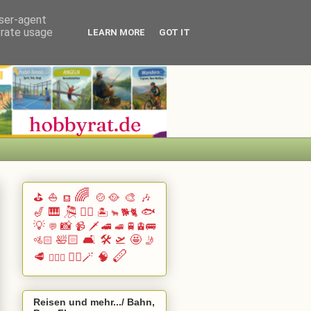
user-agent
erate usage
LEARN MORE
GOT IT
🌈
⛳
⛵
🍲🥘
🎨
🎶
⛾
🎷
🎹 🎘
🏄🏽
🐟
🏝️
🐕🐈
🐂
💡
📸
📹
🗡️
🚄
🚆🚊🚌
💬
🚅
🛀🏻
🛋️
🛠️
🛫
🤩
🚵🏻
🤳
🪈
🥩
🧙‍♂️🪄
🧠
🧗🏻‍♀️
Reisen und mehr.../ Bahn,