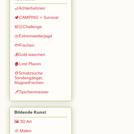
🎢Achterbahnen
🏕️CAMPING + Survival
🛀🏻Challenge
⛈️Extremwetterjagd
🐟Fischen
💰Gold waschen
🏚️Lost Places
🪙Schatzsuche ,
Sondengänger,
MagnetFischen
🗡️Taschenmesser
Bildende Kunst
🖼️ 3D Art
🎨 Malen