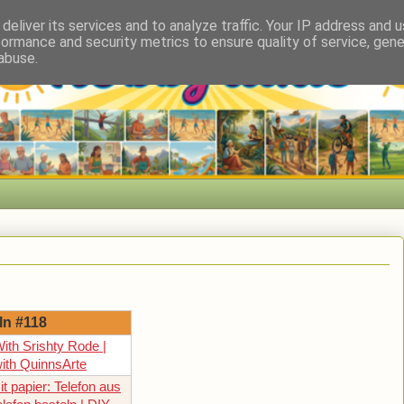
deliver its services and to analyze traffic. Your IP address and 
formance and security metrics to ensure quality of service, gen
abuse.
ln #118
With Srishty Rode |
ith QuinnsArte
t papier: Telefon aus