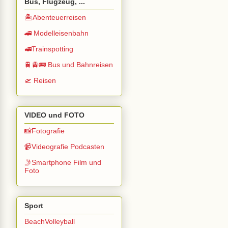
Bus, Flugzeug, ...
🏝️Abenteuerreisen
🚄 Modelleisenbahn
🚅Trainspotting
🚆🚊🚌 Bus und Bahnreisen
🛫 Reisen
VIDEO und FOTO
📸Fotografie
📹Videografie Podcasten
🤳Smartphone Film und
Foto
Sport
BeachVolleyball