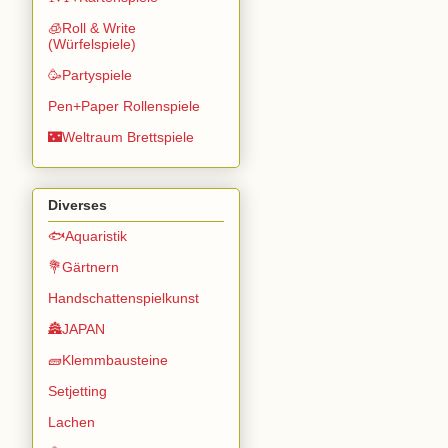
🧊Roll & Write
(Würfelspiele)
🥳Partyspiele
Pen+Paper Rollenspiele
🌃Weltraum Brettspiele
Diverses
🐟Aquaristik
💐Gärtnern
Handschattenspielkunst
🏯JAPAN
🧱Klemmbausteine
Setjetting
Lachen