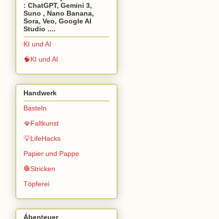
: ChatGPT, Gemini 3,
Suno , Nano Banana,
Sora, Veo, Google AI
Studio ....
KI und AI
🧠KI und AI
Handwerk
Basteln
🪭Faltkunst
💡LifeHacks
Papier und Pappe
🧶Stricken
Töpferei
Ábenteuer