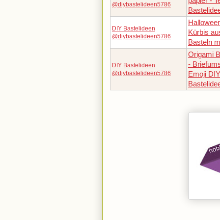
papier - T
@diybastelideen5786
Bastelide
Halloween
DIY Bastelideen
Kürbis aus
@diybastelideen5786
Basteln mi
Origami B
- Briefum
DIY Bastelideen
@diybastelideen5786
Emoji DI
Bastelide