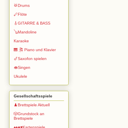
🥁Drums
🪈Flöte
🎸GITARRE & BASS
🪕Mandoline
Karaoke
🎹 🎘 Piano und Klavier
🎷Saxofon spielen
👄Singen
Ukulele
Gesellschaftsspiele
♟️Brettspiele Aktuell
🎲Grundstock an
Brettspiele
♠️♦️♣️♥️Kartenspiele