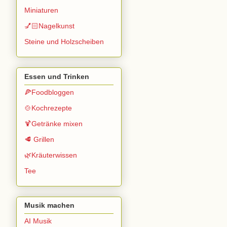
Miniaturen
💅🏻Nagelkunst
Steine und Holzscheiben
Essen und Trinken
🍕Foodbloggen
🍲Kochrezepte
🍹Getränke mixen
🥩 Grillen
🌿Kräuterwissen
Tee
Musik machen
AI Musik