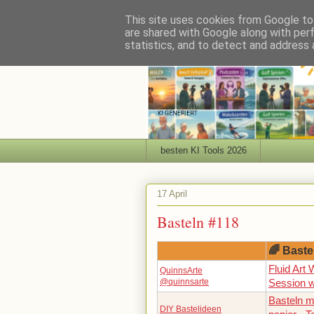
This site uses cookies from Google to 
are shared with Google along with per
statistics, and to detect and address 
besten KI Tools 2026
17 April
Basteln #118
🌈 Baste
Fluid Art 
QuinnsArte
@quinnsarte
Session w
Basteln mi
DIY Bastelideen