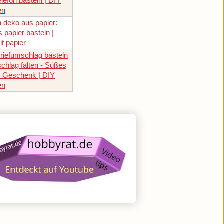
elefon basteln | DIY
e
n
 deko aus papier:
 papier basteln |
t papier
riefumschlag basteln
schlag falten - Süßes
Y Geschenk | DIY
en