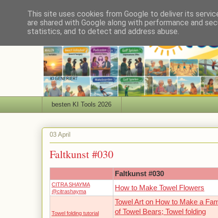
This site uses cookies from Google to deliver its servic
are shared with Google along with performance and secu
statistics, and to detect and address abuse.
besten KI Tools 2026
03 April
Faltkunst #030
Faltkunst #030
CITRA SHAYMA
How to Make Towel Flowers
@citrashayma
Towel Art on How to Make a Fam
of Towel Bears; Towel folding
Towel folding tutorial