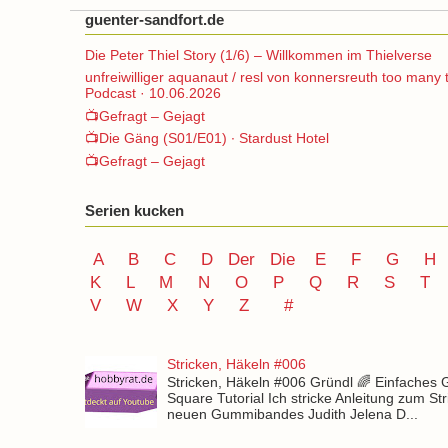
guenter-sandfort.de
Die Peter Thiel Story (1/6) – Willkommen im Thielverse
unfreiwilliger aquanaut / resl von konnersreuth too many 
Podcast · 10.06.2026
📺Gefragt – Gejagt
📺Die Gäng (S01/E01) ∙ Stardust Hotel
📺Gefragt – Gejagt
Serien kucken
A
B
C
D
Der
Die
E
F
G
H
K
L
M
N
O
P Q
R
S
T
V
W X Y
Z
#
Stricken, Häkeln #006
Stricken, Häkeln #006 Gründl 🌈 Einfaches
Square Tutorial Ich stricke Anleitung zum St
neuen Gummibandes Judith Jelena D...