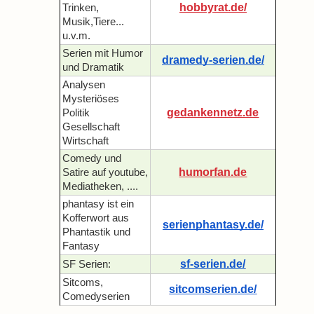
hobbyrat.de/
Trinken,
Musik,Tiere...
u.v.m.
Serien mit Humor
dramedy-serien.de/
und Dramatik
Analysen
Mysteriöses
gedankennetz.de
Politik
Gesellschaft
Wirtschaft
Comedy und
humorfan.de
Satire auf youtube,
Mediatheken, ....
phantasy ist ein
Kofferwort aus
serienphantasy.de/
Phantastik und
Fantasy
sf-serien.de/
SF Serien:
Sitcoms,
sitcomserien.de/
Comedyserien