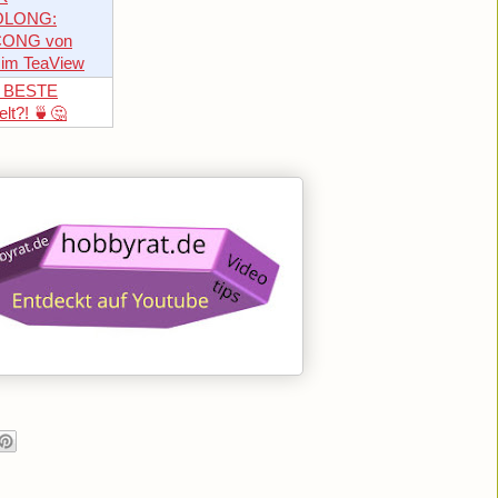
OOLONG:
CONG von
 im TeaView
r BESTE
lt?! 🍵🤔