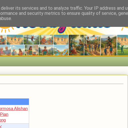
deliver its services and to analyze traffic. Your IP address and 
formance and security metrics to ensure quality of service, gen
abuse.
Formosa Alishan
 Pian
ong
K