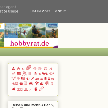
user-agent
erate usage
LEARN MORE
GOT IT
🌈
⛳
⛵
🍲🥘
🎨
🎶
⛾
🎷
🎹 🎘
🏄🏽
🐟
🏝️
🐕🐈
🐂
💡
📸
📹
🗡️
🚄
🚆🚊🚌
💬
🚅
🛀🏻
🛋️
🛠️
🛫
🤩
🚵🏻
🤳
🪈
🥩
🧙‍♂️🪄
🧠
🧗🏻‍♀️
Reisen und mehr.../ Bahn,