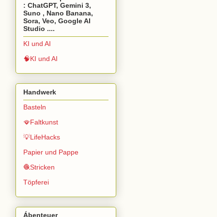
: ChatGPT, Gemini 3,
Suno , Nano Banana,
Sora, Veo, Google AI
Studio ....
KI und AI
🧠KI und AI
Handwerk
Basteln
🪭Faltkunst
💡LifeHacks
Papier und Pappe
🧶Stricken
Töpferei
Ábenteuer