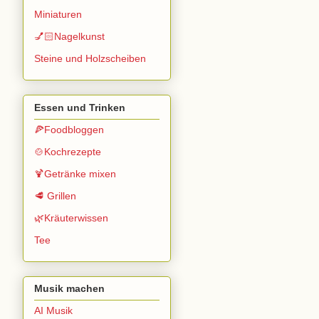
Miniaturen
💅🏻Nagelkunst
Steine und Holzscheiben
Essen und Trinken
🍕Foodbloggen
🍲Kochrezepte
🍹Getränke mixen
🥩 Grillen
🌿Kräuterwissen
Tee
Musik machen
AI Musik