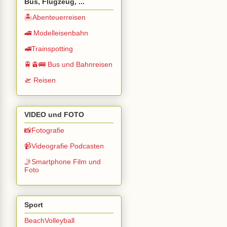
Bus, Flugzeug, ...
🏝️Abenteuerreisen
🚄 Modelleisenbahn
🚅Trainspotting
🚆🚊🚌 Bus und Bahnreisen
🛫 Reisen
VIDEO und FOTO
📸Fotografie
📹Videografie Podcasten
🤳Smartphone Film und
Foto
Sport
BeachVolleyball