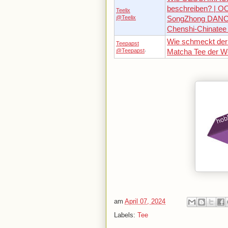
beschreiben? | 
Teelix
@Teelix
SongZhong DAN
Chenshi-Chinatee
Wie schmeckt de
Teepapst
@Teepapst
‧
Matcha Tee der We
am
April 07, 2024
Labels:
Tee