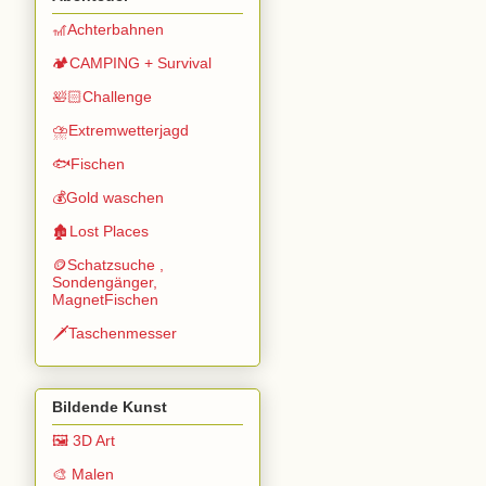
🎢Achterbahnen
🏕️CAMPING + Survival
🛀🏻Challenge
⛈️Extremwetterjagd
🐟Fischen
💰Gold waschen
🏚️Lost Places
🪙Schatzsuche ,
Sondengänger,
MagnetFischen
🗡️Taschenmesser
Bildende Kunst
🖼️ 3D Art
🎨 Malen