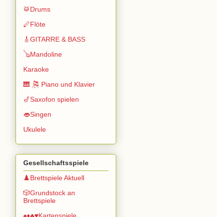
🥁Drums
🪈Flöte
🎸GITARRE & BASS
🪕Mandoline
Karaoke
🎹 🎘 Piano und Klavier
🎷Saxofon spielen
👄Singen
Ukulele
Gesellschaftsspiele
♟️Brettspiele Aktuell
🎲Grundstock an
Brettspiele
♠️♦️♣️♥️Kartenspiele