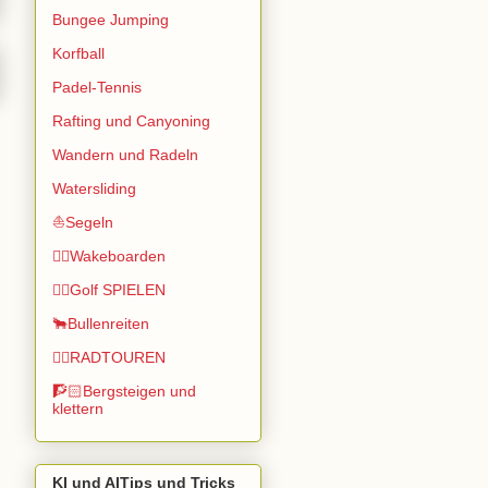
Bungee Jumping
Korfball
Padel-Tennis
Rafting und Canyoning
Wandern und Radeln
Watersliding
⛵Segeln
🏄🏽Wakeboarden
🏌️‍♂️Golf SPIELEN
🐂Bullenreiten
🚴‍♂️RADTOUREN
🧗🏻Bergsteigen und
klettern
KI und AITips und Tricks