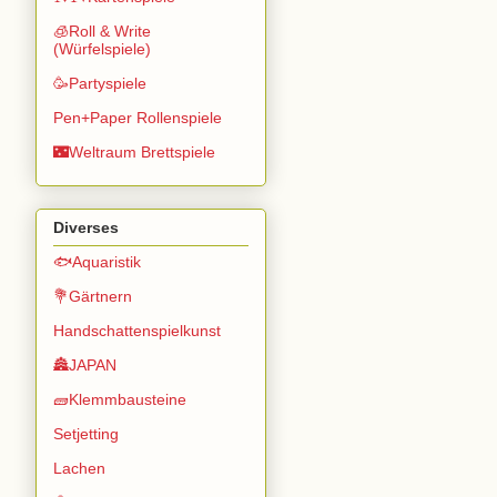
🧊Roll & Write
(Würfelspiele)
🥳Partyspiele
Pen+Paper Rollenspiele
🌃Weltraum Brettspiele
Diverses
🐟Aquaristik
💐Gärtnern
Handschattenspielkunst
🏯JAPAN
🧱Klemmbausteine
Setjetting
Lachen