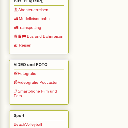
Bus, Flugzeug, ...
🏝️Abenteuerreisen
🚄 Modelleisenbahn
🚅Trainspotting
🚆🚊🚌 Bus und Bahnreisen
🛫 Reisen
VIDEO und FOTO
📸Fotografie
📹Videografie Podcasten
🤳Smartphone Film und
Foto
Sport
BeachVolleyball