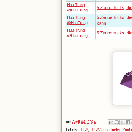
Huu Trung
5 Zaubertricks, d
@HuuTrung
5 Zaubertricks, d
Huu Trung
@HuuTrung
kann
Huu Trung
5 Zaubertricks, di
@HuuTrung
am
April 04, 2024
Labels:
🧙‍♂️🪄
,
🧙‍♂️🪄Zaubertricks
,
Zaub