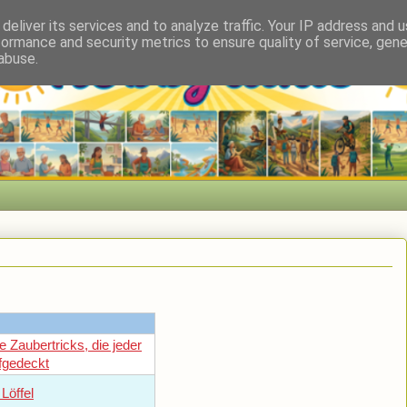
deliver its services and to analyze traffic. Your IP address and 
formance and security metrics to ensure quality of service, gen
abuse.
e Zaubertricks, die jeder
fgedeckt
Löffel