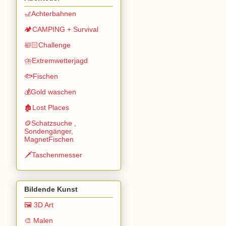
🎢Achterbahnen
🏕️CAMPING + Survival
🛀🏻Challenge
⛈️Extremwetterjagd
🐟Fischen
💰Gold waschen
🏚️Lost Places
🪙Schatzsuche ,
Sondengänger,
MagnetFischen
🗡️Taschenmesser
Bildende Kunst
🖼️ 3D Art
🎨 Malen