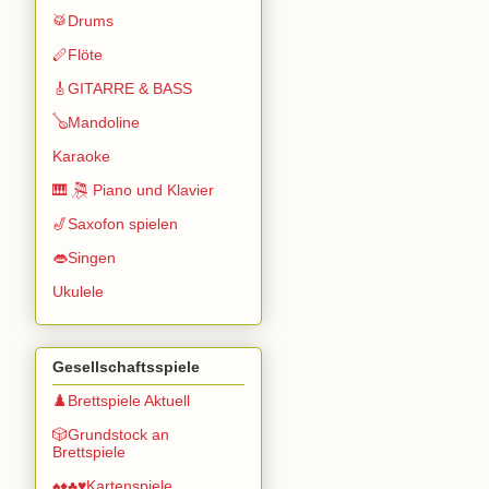
🥁Drums
🪈Flöte
🎸GITARRE & BASS
🪕Mandoline
Karaoke
🎹 🎘 Piano und Klavier
🎷Saxofon spielen
👄Singen
Ukulele
Gesellschaftsspiele
♟️Brettspiele Aktuell
🎲Grundstock an
Brettspiele
♠️♦️♣️♥️Kartenspiele