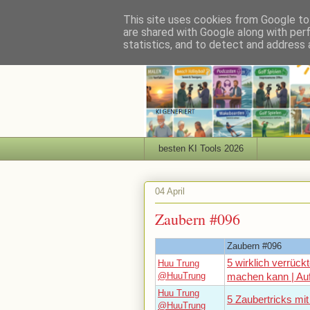
This site uses cookies from Google to 
are shared with Google along with per
statistics, and to detect and address 
besten KI Tools 2026
04 April
Zaubern #096
Zaubern #096
5 wirklich verrückt
Huu Trung
@HuuTrung
machen kann | Au
Huu Trung
5 Zaubertricks mit 
@HuuTrung