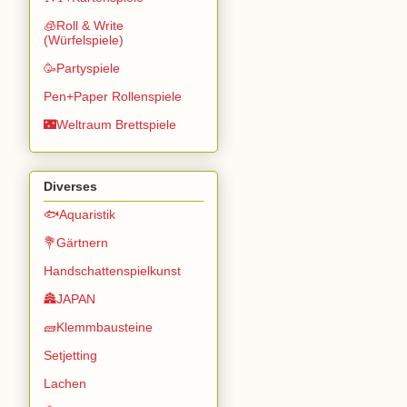
🧊Roll & Write
(Würfelspiele)
🥳Partyspiele
Pen+Paper Rollenspiele
🌃Weltraum Brettspiele
Diverses
🐟Aquaristik
💐Gärtnern
Handschattenspielkunst
🏯JAPAN
🧱Klemmbausteine
Setjetting
Lachen