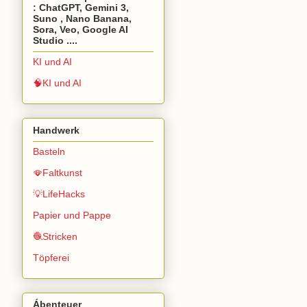
: ChatGPT, Gemini 3,
Suno , Nano Banana,
Sora, Veo, Google AI
Studio ....
KI und AI
🧠KI und AI
Handwerk
Basteln
🪭Faltkunst
💡LifeHacks
Papier und Pappe
🧶Stricken
Töpferei
Ábenteuer