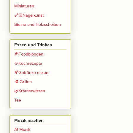
Miniaturen
💅🏻Nagelkunst
Steine und Holzscheiben
Essen und Trinken
🍕Foodbloggen
🍲Kochrezepte
🍹Getränke mixen
🥩 Grillen
🌿Kräuterwissen
Tee
Musik machen
AI Musik