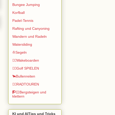
Bungee Jumping
Korfball
Padel-Tennis
Rafting und Canyoning
Wandern und Radeln
Watersliding
⛵Segeln
🏄🏽Wakeboarden
🏌️‍♂️Golf SPIELEN
🐂Bullenreiten
🚴‍♂️RADTOUREN
🧗🏻Bergsteigen und
klettern
KI und AITips und Tricks