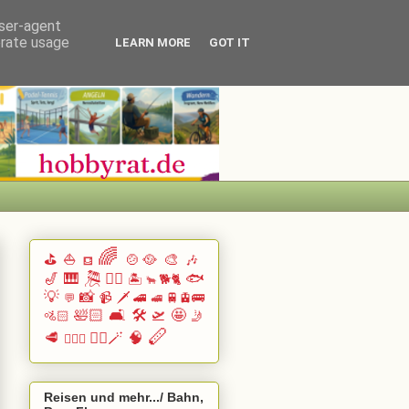
user-agent
erate usage
LEARN MORE
GOT IT
🌈
⛳
⛵
🍲🥘
🎨
🎶
⛾
🎷
🎹 🎘
🏄🏽
🐟
🏝️
🐕🐈
🐂
💡
📸
📹
🗡️
🚄
🚆🚊🚌
💬
🚅
🛀🏻
🛋️
🛠️
🛫
🤩
🚵🏻
🤳
🪈
🥩
🧙‍♂️🪄
🧠
🧗🏻‍♀️
Reisen und mehr.../ Bahn,