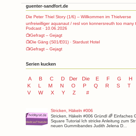
guenter-sandfort.de
Die Peter Thiel Story (1/6) – Willkommen im Thielverse
unfreiwilliger aquanaut / resl von konnersreuth too many 
Podcast · 10.06.2026
📺Gefragt – Gejagt
📺Die Gäng (S01/E01) ∙ Stardust Hotel
📺Gefragt – Gejagt
Serien kucken
A
B
C
D
Der
Die
E
F
G
H
K
L
M
N
O
P Q
R
S
T
V
W X Y
Z
#
Stricken, Häkeln #006
Stricken, Häkeln #006 Gründl 🌈 Einfaches
Square Tutorial Ich stricke Anleitung zum St
neuen Gummibandes Judith Jelena D...