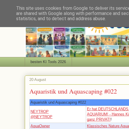
This site uses cookies from Google to deliver its servic
are shared with Google along with performance and secu
statistics, and to detect and address abuse.
besten KI Tools 2026
20 August
Aquaristik und Aquascaping #022
Aquaristik und Aquascaping #022
Er hat DEUTSCHLANDS 
NEYTROP
AQUARIUM! - Hannes Ki
@NEYTROP
ganz PRIVAT!
!
AquaOwner
Klassisches Nature Aqua