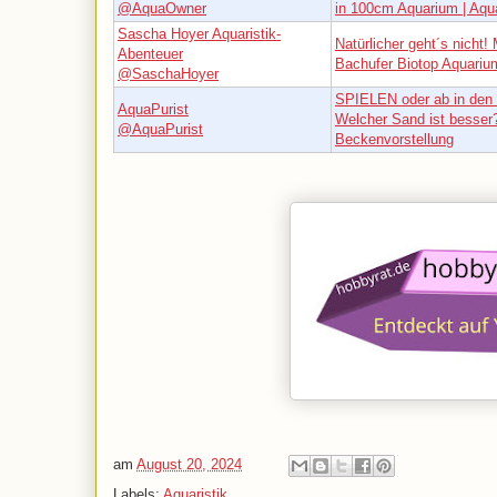
@AquaOwner
in 100cm Aquarium | Aq
Sascha Hoyer Aquaristik-
Natürlicher geht´s nicht!
Abenteuer
Bachufer Biotop Aquariu
@SaschaHoyer
SPIELEN oder ab in den 
AquaPurist
Welcher Sand ist besser
@AquaPurist
Beckenvorstellung
am
August 20, 2024
Labels:
Aquaristik