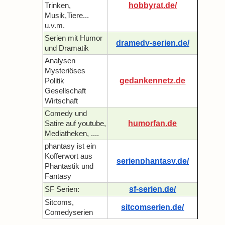
hobbyrat.de/
Trinken,
Musik,Tiere...
u.v.m.
Serien mit Humor
dramedy-serien.de/
und Dramatik
Analysen
Mysteriöses
gedankennetz.de
Politik
Gesellschaft
Wirtschaft
Comedy und
humorfan.de
Satire auf youtube,
Mediatheken, ....
phantasy ist ein
Kofferwort aus
serienphantasy.de/
Phantastik und
Fantasy
sf-serien.de/
SF Serien:
Sitcoms,
sitcomserien.de/
Comedyserien