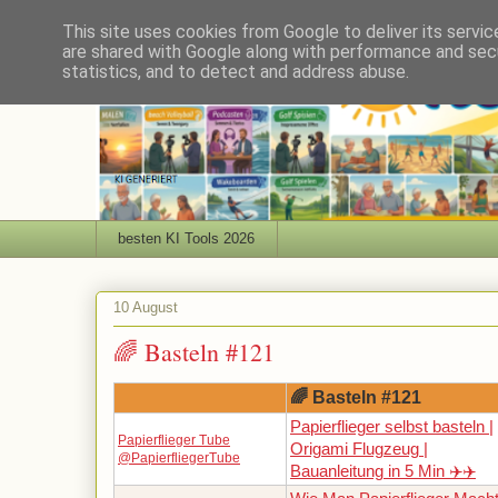
This site uses cookies from Google to deliver its servic
are shared with Google along with performance and secu
statistics, and to detect and address abuse.
besten KI Tools 2026
10 August
🌈 Basteln #121
🌈 Basteln #121
Papierflieger selbst basteln |
Papierflieger Tube
Origami Flugzeug |
@PapierfliegerTube
Bauanleitung in 5 Min ✈️✈️