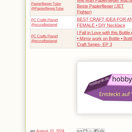
Wie Man Papierflieger Macht
Papierflieger Tube
Beste Papierflieger (JET
@PapierfliegerTube
Fighter)
BEST CRAFT IDEA FOR A
PC Crafts Planet
@pccraftsplanet
FEMALE • DIY Necklace
I Fall in Love with this Bottle 
PC Crafts Planet
▪︎ Mirror work on Bottle ▪︎ Bott
@pccraftsplanet
Craft Series- EP 3
am
August 10, 2024