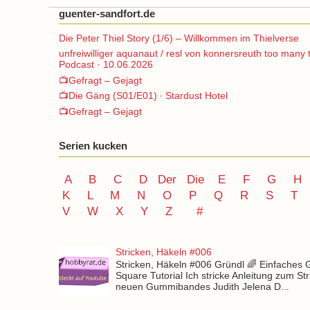
guenter-sandfort.de
Die Peter Thiel Story (1/6) – Willkommen im Thielverse
unfreiwilliger aquanaut / resl von konnersreuth too many 
Podcast · 10.06.2026
📺Gefragt – Gejagt
📺Die Gäng (S01/E01) ∙ Stardust Hotel
📺Gefragt – Gejagt
Serien kucken
A
B
C
D
Der
Die
E
F
G
H
K
L
M
N
O
P Q
R
S
T
V
W X Y
Z
#
Stricken, Häkeln #006
Stricken, Häkeln #006 Gründl 🌈 Einfaches
Square Tutorial Ich stricke Anleitung zum St
neuen Gummibandes Judith Jelena D...