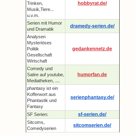
hobbyrat.de/
Trinken,
Musik,Tiere...
u.v.m.
Serien mit Humor
dramedy-serien.de/
und Dramatik
Analysen
Mysteriöses
gedankennetz.de
Politik
Gesellschaft
Wirtschaft
Comedy und
humorfan.de
Satire auf youtube,
Mediatheken, ....
phantasy ist ein
Kofferwort aus
serienphantasy.de/
Phantastik und
Fantasy
sf-serien.de/
SF Serien:
Sitcoms,
sitcomserien.de/
Comedyserien