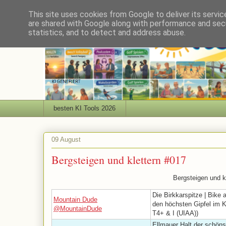
This site uses cookies from Google to deliver its servic
are shared with Google along with performance and secu
statistics, and to detect and address abuse.
besten KI Tools 2026
09 August
Bergsteigen und klettern #017
Bergsteigen und k
Die Birkkarspitze | Bike 
Mountain Dude
den höchsten Gipfel im K
@MountainDude
T4+ & I (UIAA))
Ellmauer Halt der schöns