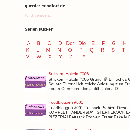
guenter-sandfort.de
Wird geladen...
Serien kucken
A
B
C
D
Der
Die
E
F
G
H
K
L
M
N
O
P Q
R
S
T
V
W X Y
Z
#
Stricken, Häkeln #006
Stricken, Häkeln #006 Gründl 🌈 Einfaches
Square Tutorial Ich stricke Anleitung zum St
neuen Gummibandes Judith Jelena D...
Foodbloggen #001
Foodbloggen #001 Fettsack Probiert Diese 
KOMPLETT ANDERS!🍕 - STERNEKOCH 
PIZZERIA! Fettsack Probiert Erster Fake 