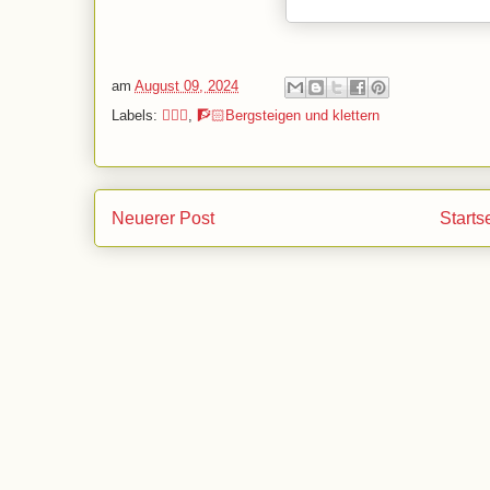
am
August 09, 2024
Labels:
🧗🏻‍♀️
,
🧗🏻Bergsteigen und klettern
Neuerer Post
Starts