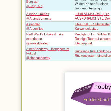
Berg auf
Wilden Kaiser für einen
@Berg_auf
Sonnenuntergangg
Alpine Summits
JUBILÄUMSGRAT | Die
@AlpineSummits
AUSFÜHRLICHSTE Doku 
AlpenNeo
KNACKIGER Klettersteig 
@AlpenNeo
Karwendelspitze
Radl Wadl's E-bike & hike
Predigtstuhl im Wilden Ka
experience
Rassige Tour auf einsam
@koasakraxler
Klettergipfel
AlpenAcademy - Bergsport im
Rucksack fürs Trekking -
Fokus!
Rückensystem einstellen
@alpenacademy