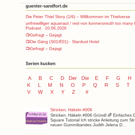
guenter-sandfort.de
Die Peter Thiel Story (1/6) – Willkommen im Thielverse
unfreiwilliger aquanaut / resl von konnersreuth too many 
Podcast · 10.06.2026
📺Gefragt – Gejagt
📺Die Gäng (S01/E01) ∙ Stardust Hotel
📺Gefragt – Gejagt
Serien kucken
A
B
C
D
Der
Die
E
F
G
H
K
L
M
N
O
P Q
R
S
T
V
W X Y
Z
#
Stricken, Häkeln #006
Stricken, Häkeln #006 Gründl 🌈 Einfaches
Square Tutorial Ich stricke Anleitung zum St
neuen Gummibandes Judith Jelena D...