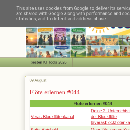
This site uses cookies from Google to deliver its servic
are shared with Google along with performance and secu
statistics, and to detect and address abuse.
besten KI Tools 2026
09 August
Flöte erlernen #044
Flöte erlernen #044
Deine 2. Unterrichts
Veras Blockflötenkanal
der Blockflöte
|#verasblockflötenk
Katja Reinbold
Querflöte lernen: Kei