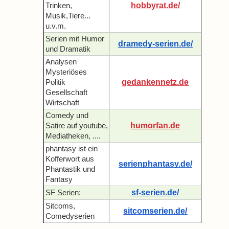
hobbyrat.de/
Trinken,
Musik,Tiere...
u.v.m.
Serien mit Humor
dramedy-serien.de/
und Dramatik
Analysen
Mysteriöses
gedankennetz.de
Politik
Gesellschaft
Wirtschaft
Comedy und
humorfan.de
Satire auf youtube,
Mediatheken, ....
phantasy ist ein
Kofferwort aus
serienphantasy.de/
Phantastik und
Fantasy
sf-serien.de/
SF Serien:
Sitcoms,
sitcomserien.de/
Comedyserien