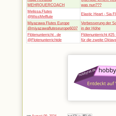
MEHRQUERCOACH
was nun???
Melissa.Flutes
Elastic Heart - Sia F
@MissMelflute
Miyazawa Flutes Europe
Verbesserung der So
@miyazawafluteseurope6037
in der Höhe
Flötenunterricht . de
Flötenunterricht #25
@Flotenunterrichtde
für die zweite Oktav
am
August 09, 2024