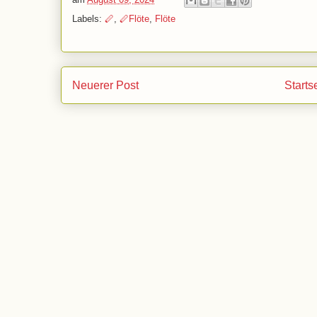
Labels:
🪈
,
🪈Flöte
,
Flöte
Neuerer Post
Starts