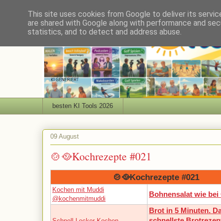
This site uses cookies from Google to deliver its servic
are shared with Google along with performance and secu
statistics, and to detect and address abuse.
besten KI Tools 2026
09 August
🍲🥘Kochrezepte #021
🍲🥘Kochrezepte #021
Kochen mit Muddi
Bohnensalat wie bei
@kochenmitmuddi
Brot in 5 Minuten. D
schnellste Brotrezep
Schnell Lecker Kochen