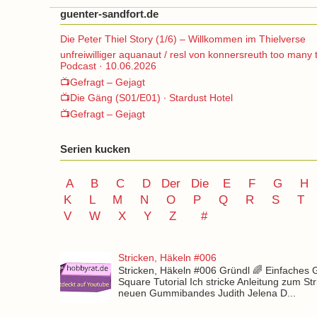
guenter-sandfort.de
Die Peter Thiel Story (1/6) – Willkommen im Thielverse
unfreiwilliger aquanaut / resl von konnersreuth too many 
Podcast · 10.06.2026
📺Gefragt – Gejagt
📺Die Gäng (S01/E01) ∙ Stardust Hotel
📺Gefragt – Gejagt
Serien kucken
A
B
C
D
Der
Die
E
F
G
H
K
L
M
N
O
P Q
R
S
T
V
W X Y
Z
#
Stricken, Häkeln #006
Stricken, Häkeln #006 Gründl 🌈 Einfaches
Square Tutorial Ich stricke Anleitung zum St
neuen Gummibandes Judith Jelena D...