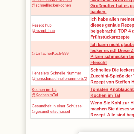
@schnellleckerkochen
Großmutter hat es ge
backen.
Ich habe allen mein
dieses geniale Rezep
Rezept hub
@rezept_hub
beigebracht! TOP 4 
Frühstücksrezepte
Ich kann nicht glaub
lecker es ist! Diese 
@EinfacherKoch-999
Pilzen schmecken be
Fleisch!
Schnelles Die lecker
Hensslers Schnelle Nummer
Zucchini-Spieße der 
@hensslersschnellenummer572
Rezept von Steffen 
Tomaten Knoblauchb
Kochen im Tal
@KochenimTal
Kochen im Tal
Wenn Sie Kohl zur H
Gesundheit in einer Schüssel
machen Sie dieses 
@gesundheitschussel
Rezept. Alle sind beg