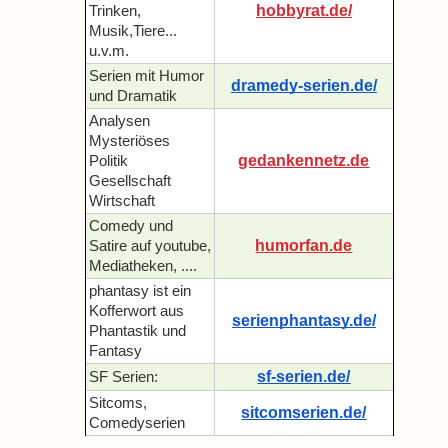
hobbyrat.de/
Trinken,
Musik,Tiere...
u.v.m.
Serien mit Humor
dramedy-serien.de/
und Dramatik
Analysen
Mysteriöses
gedankennetz.de
Politik
Gesellschaft
Wirtschaft
Comedy und
humorfan.de
Satire auf youtube,
Mediatheken, ....
phantasy ist ein
Kofferwort aus
serienphantasy.de/
Phantastik und
Fantasy
sf-serien.de/
SF Serien:
Sitcoms,
sitcomserien.de/
Comedyserien