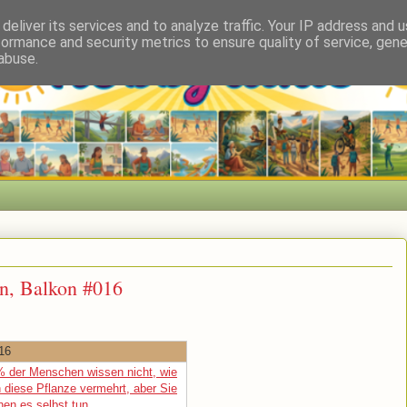
deliver its services and to analyze traffic. Your IP address and 
formance and security metrics to ensure quality of service, gen
abuse.
en, Balkon #016
16
% der Menschen wissen nicht, wie
 diese Pflanze vermehrt, aber Sie
nen es selbst tun