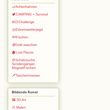
🎢Achterbahnen
🏕️CAMPING + Survival
🛀🏻Challenge
⛈️Extremwetterjagd
🐟Fischen
💰Gold waschen
🏚️Lost Places
🪙Schatzsuche ,
Sondengänger,
MagnetFischen
🗡️Taschenmesser
Bildende Kunst
🖼️ 3D Art
🎨 Malen