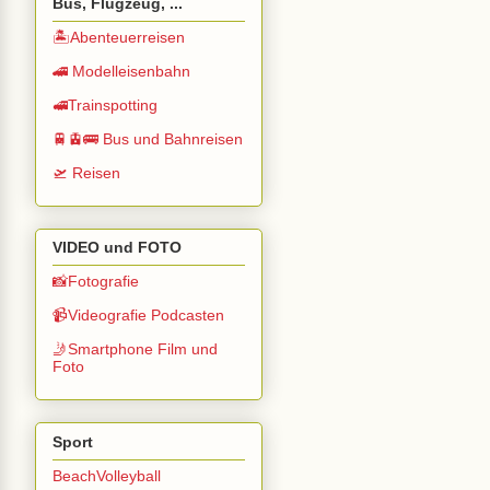
Bus, Flugzeug, ...
🏝️Abenteuerreisen
🚄 Modelleisenbahn
🚅Trainspotting
🚆🚊🚌 Bus und Bahnreisen
🛫 Reisen
VIDEO und FOTO
📸Fotografie
📹Videografie Podcasten
🤳Smartphone Film und
Foto
Sport
BeachVolleyball