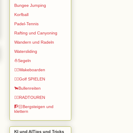
Bungee Jumping
Korfball
Padel-Tennis
Rafting und Canyoning
Wandern und Radeln
Watersliding
⛵Segeln
🏄🏽Wakeboarden
🏌️‍♂️Golf SPIELEN
🐂Bullenreiten
🚴‍♂️RADTOUREN
🧗🏻Bergsteigen und
klettern
KI und AITips und Tricks