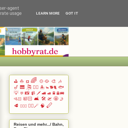
user-agent
erate usage
LEARN MORE
GOT IT
🌈
⛳
⛵
🍲🥘
🎨
🎶
⛾
🎷
🎹 🎘
🏄🏽
🐟
🏝️
🐕🐈
🐂
💡
📸
📹
🗡️
🚄
🚆🚊🚌
💬
🚅
🛀🏻
🛋️
🛠️
🛫
🤩
🚵🏻
🤳
🪈
🥩
🧙‍♂️🪄
🧠
🧗🏻‍♀️
Reisen und mehr.../ Bahn,