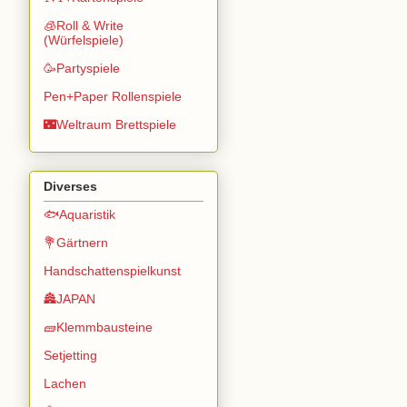
🧊Roll & Write
(Würfelspiele)
🥳Partyspiele
Pen+Paper Rollenspiele
🌃Weltraum Brettspiele
Diverses
🐟Aquaristik
💐Gärtnern
Handschattenspielkunst
🏯JAPAN
🧱Klemmbausteine
Setjetting
Lachen