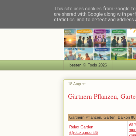
This site uses cookies from Google to 
are shared with Google along with per
statistics, and to detect and address 
besten KI Tools 2026
18 August
Gärtnern Pflanzen, Gart
Gärtnern Pflanzen, Garten, Balkon #0
90 
Relax Garden
man
@relaxgarden86
kön