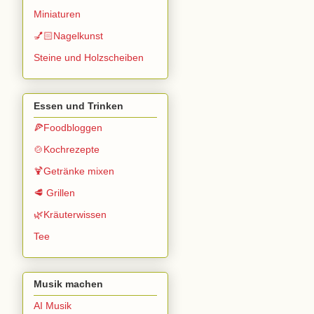
Miniaturen
💅🏻Nagelkunst
Steine und Holzscheiben
Essen und Trinken
🍕Foodbloggen
🍲Kochrezepte
🍹Getränke mixen
🥩 Grillen
🌿Kräuterwissen
Tee
Musik machen
AI Musik