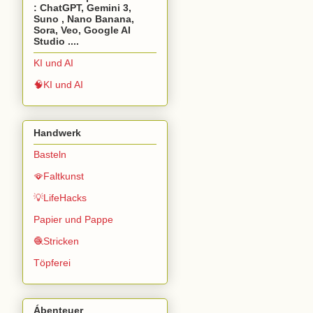
: ChatGPT, Gemini 3,
Suno , Nano Banana,
Sora, Veo, Google AI
Studio ....
KI und AI
🧠KI und AI
Handwerk
Basteln
🪭Faltkunst
💡LifeHacks
Papier und Pappe
🧶Stricken
Töpferei
Ábenteuer