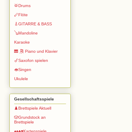
🥁Drums
🪈Flöte
🎸GITARRE & BASS
🪕Mandoline
Karaoke
🎹 🎘 Piano und Klavier
🎷Saxofon spielen
👄Singen
Ukulele
Gesellschaftsspiele
♟️Brettspiele Aktuell
🎲Grundstock an
Brettspiele
♠️♦️♣️♥️Kartenspiele