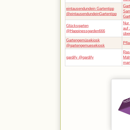
Gar
eintausendundein Gartentipp
Sam
@eintausendundeinGartentipp
Gar
Nur 
Glücksgarten
auf 
@Happinessgarden666
übe
Gartengemüsekiosk
Pfl
@gartengemuesekiosk
Rase
gardify @gardify
Mäh
man