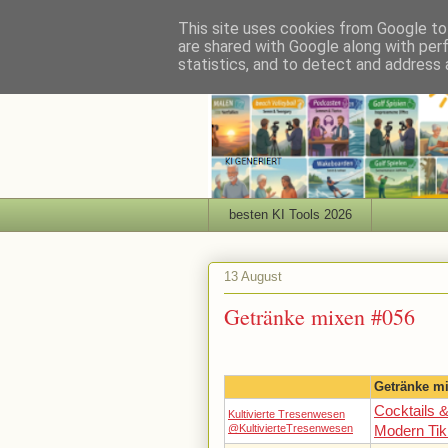
This site uses cookies from Google to 
are shared with Google along with per
statistics, and to detect and address 
besten KI Tools 2026
13 August
Getränke mixen #056
Getränke m
Cocktails 
Kultivierte Tresenwesen
@KultivierteTresenwesen
Modern Tik