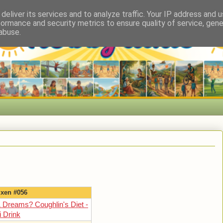
deliver its services and to analyze traffic. Your IP address and 
formance and security metrics to ensure quality of service, gen
abuse.
ixen #056
& Dreams? Coughlin's Diet -
i Drink