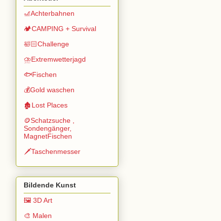
🎢Achterbahnen
🏕️CAMPING + Survival
🛀🏻Challenge
⛈️Extremwetterjagd
🐟Fischen
💰Gold waschen
🏚️Lost Places
🪙Schatzsuche ,
Sondengänger,
MagnetFischen
🗡️Taschenmesser
Bildende Kunst
🖼️ 3D Art
🎨 Malen