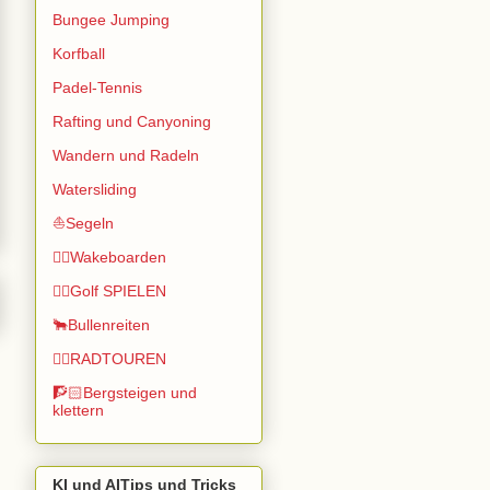
Bungee Jumping
Korfball
Padel-Tennis
Rafting und Canyoning
Wandern und Radeln
Watersliding
⛵Segeln
🏄🏽Wakeboarden
🏌️‍♂️Golf SPIELEN
🐂Bullenreiten
🚴‍♂️RADTOUREN
🧗🏻Bergsteigen und
klettern
KI und AITips und Tricks