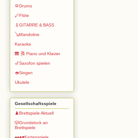
🥁Drums
🪈Flöte
🎸GITARRE & BASS
🪕Mandoline
Karaoke
🎹 🎘 Piano und Klavier
🎷Saxofon spielen
👄Singen
Ukulele
Gesellschaftsspiele
♟️Brettspiele Aktuell
🎲Grundstock an
Brettspiele
♠️♦️♣️♥️Kartenspiele