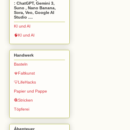
: ChatGPT, Gemini 3,
Suno , Nano Banana,
Sora, Veo, Google AI
Studio ....
KI und AI
🧠KI und AI
Handwerk
Basteln
🪭Faltkunst
💡LifeHacks
Papier und Pappe
🧶Stricken
Töpferei
Ábenteuer