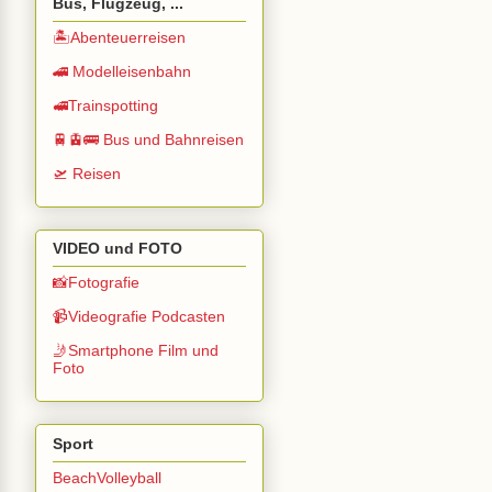
Bus, Flugzeug, ...
🏝️Abenteuerreisen
🚄 Modelleisenbahn
🚅Trainspotting
🚆🚊🚌 Bus und Bahnreisen
🛫 Reisen
VIDEO und FOTO
📸Fotografie
📹Videografie Podcasten
🤳Smartphone Film und
Foto
Sport
BeachVolleyball