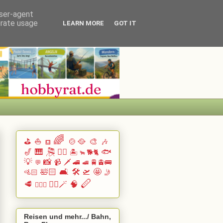
user-agent
erate usage
LEARN MORE
GOT IT
🌈
⛳
⛵
🍲🥘
🎨
🎶
⛾
🎷
🎹 🎘
🏄🏽
🐟
🏝️
🐕🐈
🐂
💡
📸
📹
🗡️
🚄
🚆🚊🚌
💬
🚅
🛀🏻
🛋️
🛠️
🛫
🤩
🚵🏻
🤳
🪈
🥩
🧙‍♂️🪄
🧠
🧗🏻‍♀️
Reisen und mehr.../ Bahn,