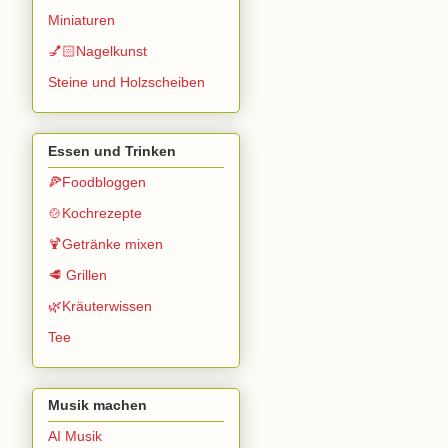
Miniaturen
💅🏻Nagelkunst
Steine und Holzscheiben
Essen und Trinken
🍕Foodbloggen
🍲Kochrezepte
🍹Getränke mixen
🥩 Grillen
🌿Kräuterwissen
Tee
Musik machen
AI Musik