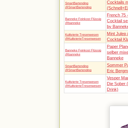
Cocktails
SmartBartending
@SmartBartending
(Schnell+E
French 75 
Banneke Feinkost Flüssig
Cocktail se
@banneke
by Bannek
Mint Julep 
Kultivierte Tresenwesen
@KultivierteTresenwesen
Cocktail Kl
Paper Plan
Banneke Feinkost Flüssig
selber mixe
@banneke
Banneke
Sommer Part
SmartBartending
@SmartBartending
Eric Bergm
Vesper Mart
Kultivierte Tresenwesen
Die Sober
@KultivierteTresenwesen
Drink)