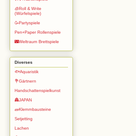
🧊Roll & Write
(Würfelspiele)
🥳Partyspiele
Pen+Paper Rollenspiele
🌃Weltraum Brettspiele
Diverses
🐟Aquaristik
💐Gärtnern
Handschattenspielkunst
🏯JAPAN
🧱Klemmbausteine
Setjetting
Lachen