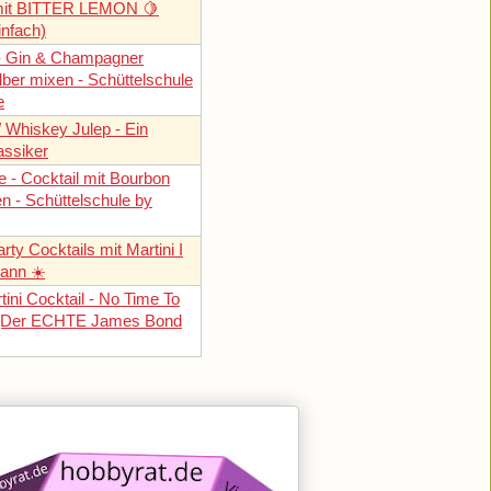
 mit BITTER LEMON 🍋
infach)
- Gin & Champagner
lber mixen - Schüttelschule
e
/ Whiskey Julep - Ein
assiker
e - Cocktail mit Bourbon
n - Schüttelschule by
y Cocktails mit Martini I
ann ☀️
ini Cocktail - No Time To
 (Der ECHTE James Bond