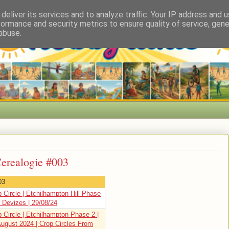
deliver its services and to analyze traffic. Your IP address and 
formance and security metrics to ensure quality of service, gen
abuse.
Cerealogie #003
03
 Circle | Etchilhampton Hill Phase
 Devizes | 29/08/24
 Circle | Etchilhampton Phase 2 |
August 2024 | Crop Circles From