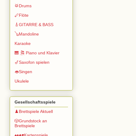
🥁Drums
🪈Flöte
🎸GITARRE & BASS
🪕Mandoline
Karaoke
🎹 🎘 Piano und Klavier
🎷Saxofon spielen
👄Singen
Ukulele
Gesellschaftsspiele
♟️Brettspiele Aktuell
🎲Grundstock an
Brettspiele
♠️♦️♣️♥️Kartenspiele