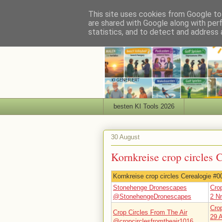
This site uses cookies from Google to 
are shared with Google along with per
statistics, and to detect and address 
besten KI Tools 2026
30 August
Kornkreise crop circles 
Kornkreise crop circles Cerealogie #0
Stonehenge Dronescapes
Crop
@StonehengeDronescapes
2 Nr
Crop
Crop Circles From The Air
29 
@cropcirclesfromtheair1016