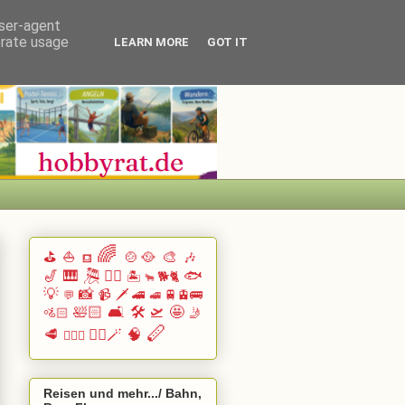
user-agent
erate usage
LEARN MORE
GOT IT
🌈
⛳
⛵
🍲🥘
🎨
🎶
⛾
🎷
🎹 🎘
🏄🏽
🐟
🏝️
🐕🐈
🐂
💡
📸
📹
🗡️
🚄
🚆🚊🚌
💬
🚅
🛀🏻
🛋️
🛠️
🛫
🤩
🚵🏻
🤳
🪈
🥩
🧙‍♂️🪄
🧠
🧗🏻‍♀️
Reisen und mehr.../ Bahn,