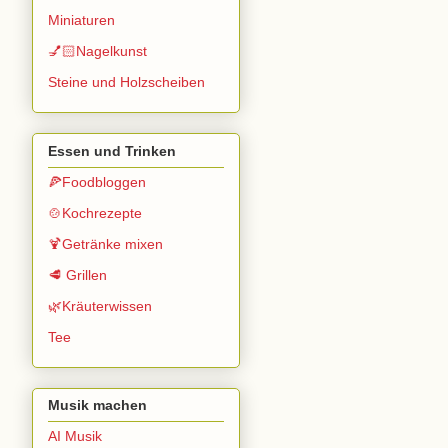
Miniaturen
💅🏻Nagelkunst
Steine und Holzscheiben
Essen und Trinken
🍕Foodbloggen
🍲Kochrezepte
🍹Getränke mixen
🥩 Grillen
🌿Kräuterwissen
Tee
Musik machen
AI Musik