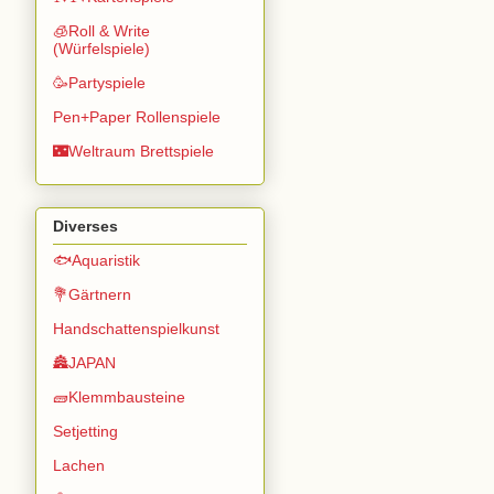
🧊Roll & Write
(Würfelspiele)
🥳Partyspiele
Pen+Paper Rollenspiele
🌃Weltraum Brettspiele
Diverses
🐟Aquaristik
💐Gärtnern
Handschattenspielkunst
🏯JAPAN
🧱Klemmbausteine
Setjetting
Lachen