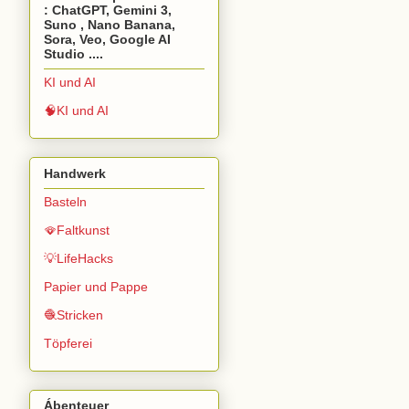
: ChatGPT, Gemini 3,
Suno , Nano Banana,
Sora, Veo, Google AI
Studio ....
KI und AI
🧠KI und AI
Handwerk
Basteln
🪭Faltkunst
💡LifeHacks
Papier und Pappe
🧶Stricken
Töpferei
Ábenteuer