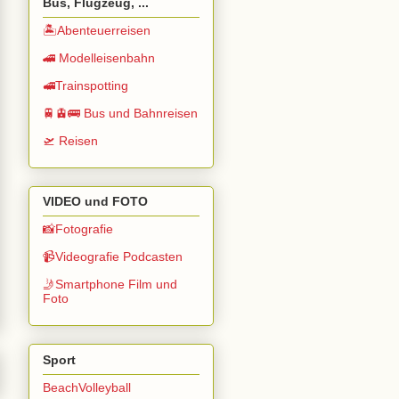
Bus, Flugzeug, ...
🏝️Abenteuerreisen
🚄 Modelleisenbahn
🚅Trainspotting
🚆🚊🚌 Bus und Bahnreisen
🛫 Reisen
VIDEO und FOTO
📸Fotografie
📹Videografie Podcasten
🤳Smartphone Film und
Foto
Sport
BeachVolleyball