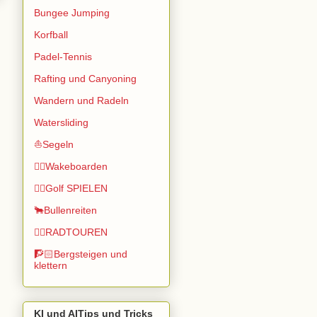
Bungee Jumping
Korfball
Padel-Tennis
Rafting und Canyoning
Wandern und Radeln
Watersliding
⛵Segeln
🏄🏽Wakeboarden
🏌️‍♂️Golf SPIELEN
🐂Bullenreiten
🚴‍♂️RADTOUREN
🧗🏻Bergsteigen und
klettern
KI und AITips und Tricks