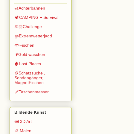
🎢Achterbahnen
🏕️CAMPING + Survival
🛀🏻Challenge
⛈️Extremwetterjagd
🐟Fischen
💰Gold waschen
🏚️Lost Places
🪙Schatzsuche ,
Sondengänger,
MagnetFischen
🗡️Taschenmesser
Bildende Kunst
🖼️ 3D Art
🎨 Malen