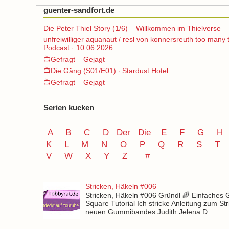
guenter-sandfort.de
Die Peter Thiel Story (1/6) – Willkommen im Thielverse
unfreiwilliger aquanaut / resl von konnersreuth too many 
Podcast · 10.06.2026
📺Gefragt – Gejagt
📺Die Gäng (S01/E01) ∙ Stardust Hotel
📺Gefragt – Gejagt
Serien kucken
A
B
C
D
Der
Die
E
F
G
H
K
L
M
N
O
P Q
R
S
T
V
W X Y
Z
#
Stricken, Häkeln #006
Stricken, Häkeln #006 Gründl 🌈 Einfaches
Square Tutorial Ich stricke Anleitung zum St
neuen Gummibandes Judith Jelena D...