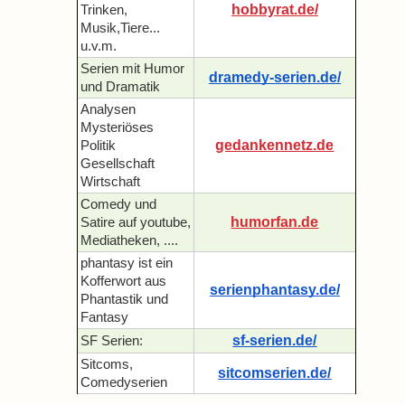
hobbyrat.de/
Trinken,
Musik,Tiere...
u.v.m.
Serien mit Humor
dramedy-serien.de/
und Dramatik
Analysen
Mysteriöses
gedankennetz.de
Politik
Gesellschaft
Wirtschaft
Comedy und
humorfan.de
Satire auf youtube,
Mediatheken, ....
phantasy ist ein
Kofferwort aus
serienphantasy.de/
Phantastik und
Fantasy
sf-serien.de/
SF Serien:
Sitcoms,
sitcomserien.de/
Comedyserien