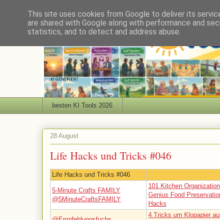
This site uses cookies from Google to deliver its servic
are shared with Google along with performance and secu
statistics, and to detect and address abuse.
besten KI Tools 2026
28 August
Life Hacks und Tricks #046
Life Hacks und Tricks #046
101 Kitchen Organization
5-Minute Crafts FAMILY
Genius Food Preservatio
@5MinuteCraftsFAMILY
Hacks
4 Tricks um Klopapier au
@Empfehlungsfuchs