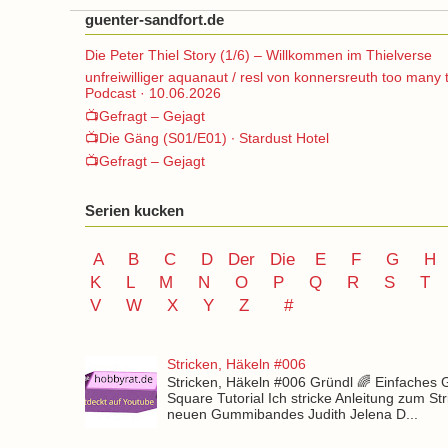
guenter-sandfort.de
Die Peter Thiel Story (1/6) – Willkommen im Thielverse
unfreiwilliger aquanaut / resl von konnersreuth too many 
Podcast · 10.06.2026
📺Gefragt – Gejagt
📺Die Gäng (S01/E01) ∙ Stardust Hotel
📺Gefragt – Gejagt
Serien kucken
A
B
C
D
Der
Die
E
F
G
H
K
L
M
N
O
P Q
R
S
T
V
W X Y
Z
#
Stricken, Häkeln #006
Stricken, Häkeln #006 Gründl 🌈 Einfaches
Square Tutorial Ich stricke Anleitung zum St
neuen Gummibandes Judith Jelena D...