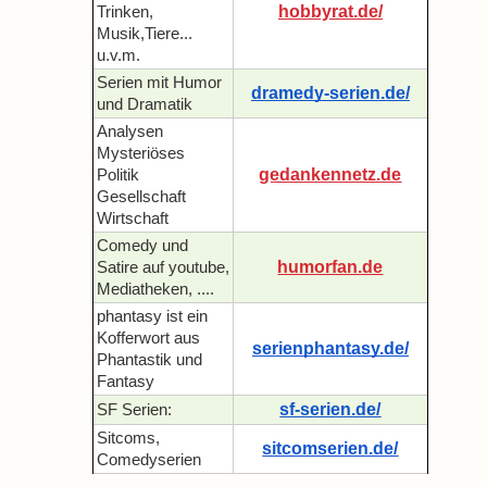
hobbyrat.de/
Trinken,
Musik,Tiere...
u.v.m.
Serien mit Humor
dramedy-serien.de/
und Dramatik
Analysen
Mysteriöses
gedankennetz.de
Politik
Gesellschaft
Wirtschaft
Comedy und
humorfan.de
Satire auf youtube,
Mediatheken, ....
phantasy ist ein
Kofferwort aus
serienphantasy.de/
Phantastik und
Fantasy
sf-serien.de/
SF Serien:
Sitcoms,
sitcomserien.de/
Comedyserien