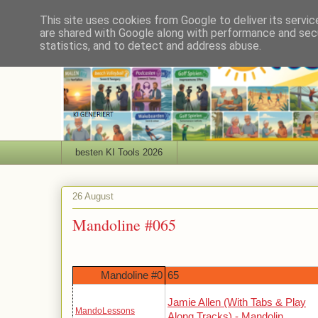
This site uses cookies from Google to deliver its servic
are shared with Google along with performance and secu
statistics, and to detect and address abuse.
besten KI Tools 2026
26 August
Mandoline #065
Mandoline #0
65
Jamie Allen (With Tabs & Play
MandoLessons
Along Tracks) - Mandolin