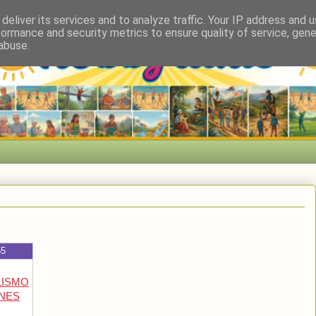
deliver its services and to analyze traffic. Your IP address and 
formance and security metrics to ensure quality of service, gen
abuse.
55
LISMO
ANES