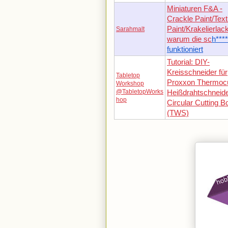
Miniaturen F&A -
Crackle Paint/Text
Paint/Krakelierlac
Sarahmalt
warum die sc
h****
funktioniert
Tutorial: DIY-
Kreisschneider für
Tabletop
Proxxon Thermoc
Workshop
@TabletopWorks
Heißdrahtschneide
hop
Circular Cutting B
(TWS)