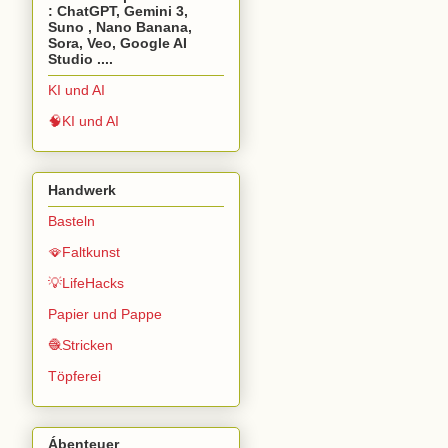
: ChatGPT, Gemini 3,
Suno , Nano Banana,
Sora, Veo, Google AI
Studio ....
KI und AI
🧠KI und AI
Handwerk
Basteln
🪭Faltkunst
💡LifeHacks
Papier und Pappe
🧶Stricken
Töpferei
Ábenteuer