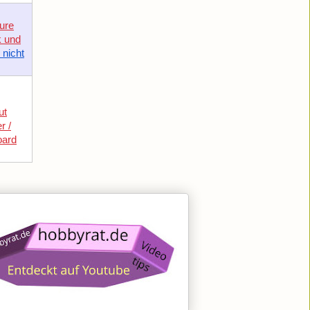
ure
k und
 nicht
ut
r /
oard