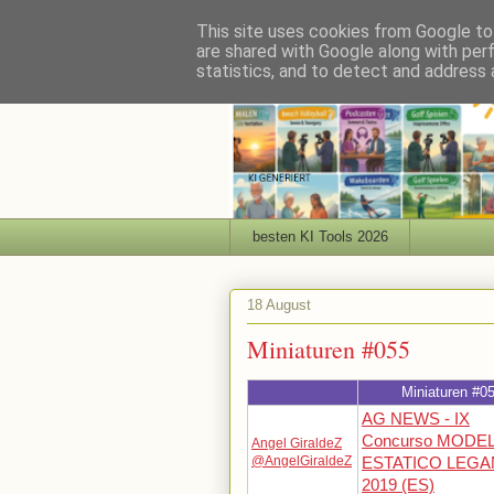
This site uses cookies from Google to 
are shared with Google along with per
statistics, and to detect and address 
besten KI Tools 2026
18 August
Miniaturen #055
Miniaturen #0
AG NEWS - IX
Concurso MODE
Angel GiraldeZ
@AngelGiraldeZ
ESTATICO LEG
2019 (ES)