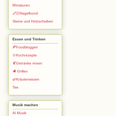
Miniaturen
💅🏻Nagelkunst
Steine und Holzscheiben
Essen und Trinken
🍕Foodbloggen
🍲Kochrezepte
🍹Getränke mixen
🥩 Grillen
🌿Kräuterwissen
Tee
Musik machen
AI Musik