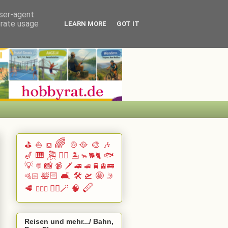
user-agent
erate usage
LEARN MORE
GOT IT
🌈
⛳
⛵
🍲🥘
🎨
🎶
⛾
🎷
🎹 🎘
🏄🏽
🐟
🏝️
🐕🐈
🐂
💡
📸
📹
🗡️
🚄
🚆🚊🚌
💬
🚅
🛀🏻
🛋️
🛠️
🛫
🤩
🚵🏻
🤳
🪈
🥩
🧙‍♂️🪄
🧠
🧗🏻‍♀️
Reisen und mehr.../ Bahn,