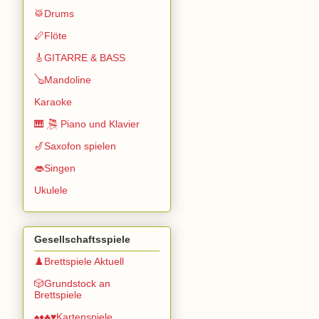
🥁Drums
🪈Flöte
🎸GITARRE & BASS
🪕Mandoline
Karaoke
🎹 🎘 Piano und Klavier
🎷Saxofon spielen
👄Singen
Ukulele
Gesellschaftsspiele
♟️Brettspiele Aktuell
🎲Grundstock an
Brettspiele
♠️♦️♣️♥️Kartenspiele