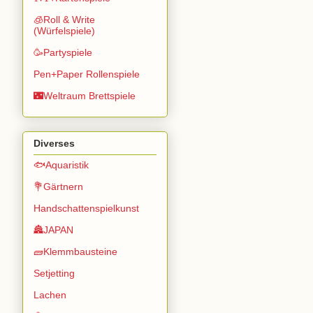
🧊Roll & Write
(Würfelspiele)
🥳Partyspiele
Pen+Paper Rollenspiele
🌃Weltraum Brettspiele
Diverses
🐟Aquaristik
💐Gärtnern
Handschattenspielkunst
🏯JAPAN
🧱Klemmbausteine
Setjetting
Lachen