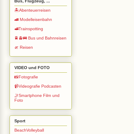
Bus, Flugzeug, ...
🏝️Abenteuerreisen
🚄 Modelleisenbahn
🚅Trainspotting
🚆🚊🚌 Bus und Bahnreisen
🛫 Reisen
VIDEO und FOTO
📸Fotografie
📹Videografie Podcasten
🤳Smartphone Film und
Foto
Sport
BeachVolleyball