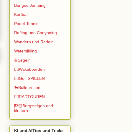
Bungee Jumping
Korfball
Padel-Tennis
Rafting und Canyoning
Wandern und Radeln
Watersliding
⛵Segeln
🏄🏽Wakeboarden
🏌️‍♂️Golf SPIELEN
🐂Bullenreiten
🚴‍♂️RADTOUREN
🧗🏻Bergsteigen und
klettern
KI und AITips und Tricks