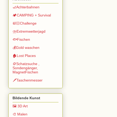
🎢Achterbahnen
🏕️CAMPING + Survival
🛀🏻Challenge
⛈️Extremwetterjagd
🐟Fischen
💰Gold waschen
🏚️Lost Places
🪙Schatzsuche ,
Sondengänger,
MagnetFischen
🗡️Taschenmesser
Bildende Kunst
🖼️ 3D Art
🎨 Malen