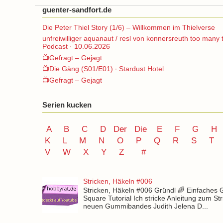
guenter-sandfort.de
Die Peter Thiel Story (1/6) – Willkommen im Thielverse
unfreiwilliger aquanaut / resl von konnersreuth too many 
Podcast · 10.06.2026
📺Gefragt – Gejagt
📺Die Gäng (S01/E01) ∙ Stardust Hotel
📺Gefragt – Gejagt
Serien kucken
A
B
C
D
Der
Die
E
F
G
H
K
L
M
N
O
P Q
R
S
T
V
W X Y
Z
#
Stricken, Häkeln #006
Stricken, Häkeln #006 Gründl 🌈 Einfaches
Square Tutorial Ich stricke Anleitung zum St
neuen Gummibandes Judith Jelena D...