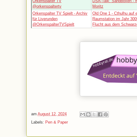
Orkenspalter TV
DSA-Talk: Sandboxen - m
@orkenspaltertv
Moritz
Orkenspalter TV Spielt - Archiv
Old One 1 - Cthulhu auf e
für Liverunden
Raumstation im Jahr 300
@OrkenspalterTVSpielt
Flucht aus dem Schwarz
am
August 12, 2024
Labels:
Pen & Paper