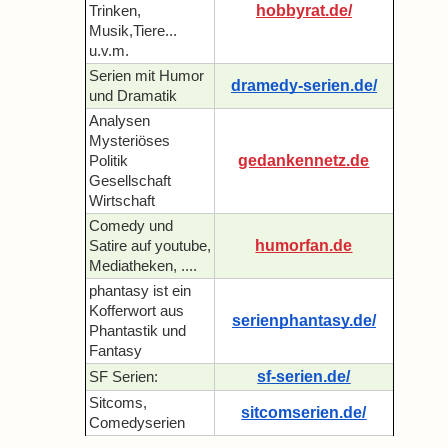
hobbyrat.de/
Trinken,
Musik,Tiere...
u.v.m.
Serien mit Humor
dramedy-serien.de/
und Dramatik
Analysen
Mysteriöses
gedankennetz.de
Politik
Gesellschaft
Wirtschaft
Comedy und
humorfan.de
Satire auf youtube,
Mediatheken, ....
phantasy ist ein
Kofferwort aus
serienphantasy.de/
Phantastik und
Fantasy
sf-serien.de/
SF Serien:
Sitcoms,
sitcomserien.de/
Comedyserien