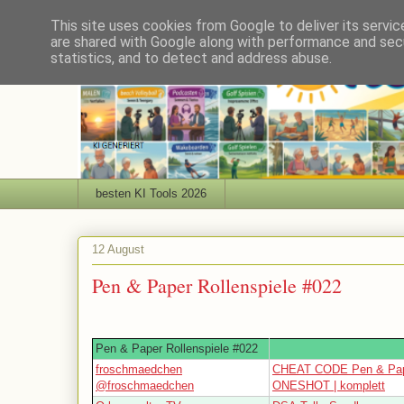
This site uses cookies from Google to deliver its servic
are shared with Google along with performance and secu
statistics, and to detect and address abuse.
besten KI Tools 2026
12 August
Pen & Paper Rollenspiele #022
Pen & Paper Rollenspiele #022
froschmaedchen
CHEAT CODE Pen & Pa
@froschmaedchen
ONESHOT | komplett